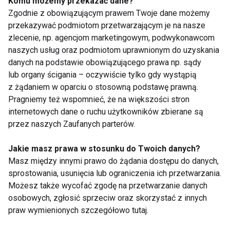
Komu możemy przekazać dane?
Zgodnie z obowiązującym prawem Twoje dane możemy
przekazywać podmiotom przetwarzającym je na nasze
Nie przegap nowości ze
zlecenie, np. agencjom marketingowym, podwykonawcom
świata FIT!
naszych usług oraz podmiotom uprawnionym do uzyskania
danych na podstawie obowiązującego prawa np. sądy
lub organy ścigania – oczywiście tylko gdy wystąpią
Zapisz się do naszego newslettera
z żądaniem w oparciu o stosowną podstawę prawną.
Pragniemy też wspomnieć, że na większości stron
internetowych dane o ruchu użytkowników zbierane są
Wyrażam zgodę na otrzymywanie informacji
przez naszych Zaufanych parterów.
handlowej drogą elektroniczną na podany adres e-mail
przez FIT.PL. Więcej informacji znajdziesz w Polityce
Jakie masz prawa w stosunku do Twoich danych?
Prywatności.
Masz między innymi prawo do żądania dostępu do danych,
sprostowania, usunięcia lub ograniczenia ich przetwarzania.
Możesz także wycofać zgodę na przetwarzanie danych
ZAPISZ SIĘ
osobowych, zgłosić sprzeciw oraz skorzystać z innych
praw wymienionych szczegółowo tutaj.