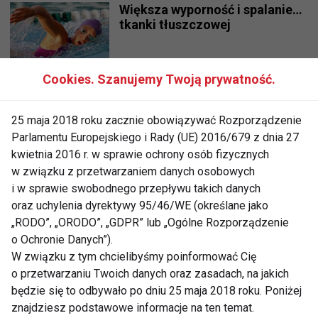
Większa wyporność i spalanie…
tkanki tłuszczowej
Cookies. Szanujemy Twoją prywatność.
Rolki – o modzie i nie tylko
25 maja 2018 roku zacznie obowiązywać Rozporządzenie
Parlamentu Europejskiego i Rady (UE) 2016/679 z dnia 27
kwietnia 2016 r. w sprawie ochrony osób fizycznych
ASICS – specjalnie dla Kobiet
w związku z przetwarzaniem danych osobowych
i w sprawie swobodnego przepływu takich danych
oraz uchylenia dyrektywy 95/46/WE (określane jako
„RODO”, „ORODO”, „GDPR” lub „Ogólne Rozporządzenie
Moda tenisowa
o Ochronie Danych”).
W związku z tym chcielibyśmy poinformować Cię
o przetwarzaniu Twoich danych oraz zasadach, na jakich
będzie się to odbywało po dniu 25 maja 2018 roku. Poniżej
znajdziesz podstawowe informacje na ten temat.
Nowości technologiczne adidas