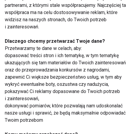
niepokornie grejpfrutowo
partnerami, z którymi stale współpracujemy. Najczęściej ta
współpraca ma na celu dostosowywanie reklam, które
widzisz na naszych stronach, do Twoich potrzeb
Reebok Cirque du Soleil -
i zainteresowań.
artystyczny wymiar fitnessu
Dlaczego chcemy przetwarzać Twoje dane?
Przetwarzamy te dane w celach, aby:
dopasować treści stron i ich tematykę, w tym tematykę
Nowa kolekcja Gwinnera
ukazujących się tam materiałów do Twoich zainteresowań
oraz do przeprowadzania konkursów z nagrodami,
zapewnić Ci większe bezpieczeństwo usług, w tym aby
wykryć ewentualne boty, oszustwa czy nadużycia,
Na trening
pokazywać Ci reklamy dopasowane do Twoich potrzeb
i zainteresowań,
dokonywać pomiarów, które pozwalają nam udoskonalać
nasze usługi i sprawić, że będą maksymalnie odpowiadać
Twoim potrzebom