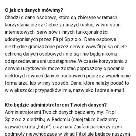
na Mundial 2010
O jakich danych mówimy?
Chodzi o dane osobowe, które są zbierane w ramach
korzystania przez Ciebie z naszych usług, w tym stron
Bieganie oczyszcza duszę i
internetowych, serwisów i innych funkcjonalności
ciało
udostępnianych przez Fit.pl Sp.z.o.o.. Dane osobowe
niezbędne gromadzone przez serwis www.fit.pl są objęte
ochroną danych osobowych: nie są i nie będą nikomu
odsprzedawana ani udostępniane. W czasie korzystania z
Innowacyjne technologie marki
serwisu użytkownik może zostać poproszony o podanie
Columbia
niektórych swoich danych osobowych poprzez wypełnienie
formularza, lub w inny sposób. Dane, które należy podać to
w większości przypadków imię, nazwisko i adres e-mail.
Golfowa moda
Kto będzie administratorem Twoich danych?
Administratorami Twoich danych będziemy my: Fit.pl
Sp.z.o.o z siedzibą w Radomiu (dalej także będziemy
używać skrótu „Fit.pl”) oraz nasi Zaufani partnerzy czyli
Reebok Courtee Mid –
podmioty niewchodzące w skład Fit.pl ale będące naszymi