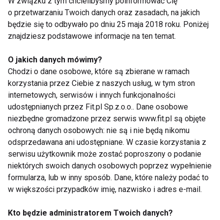
W związku z tym chcielibyśmy poinformować Cię
Wyrażam zgodę na otrzymywanie informacji
o przetwarzaniu Twoich danych oraz zasadach, na jakich
handlowej drogą elektroniczną na podany adres e-mail
będzie się to odbywało po dniu 25 maja 2018 roku. Poniżej
przez FIT.PL. Więcej informacji znajdziesz w Polityce
znajdziesz podstawowe informacje na ten temat.
Prywatności.
O jakich danych mówimy?
ZAPISZ SIĘ
Chodzi o dane osobowe, które są zbierane w ramach
korzystania przez Ciebie z naszych usług, w tym stron
internetowych, serwisów i innych funkcjonalności
udostępnianych przez Fit.pl Sp.z.o.o.. Dane osobowe
niezbędne gromadzone przez serwis www.fit.pl są objęte
ochroną danych osobowych: nie są i nie będą nikomu
WSPÓŁPRACA
odsprzedawana ani udostępniane. W czasie korzystania z
serwisu użytkownik może zostać poproszony o podanie
REDAKCJA
niektórych swoich danych osobowych poprzez wypełnienie
formularza, lub w inny sposób. Dane, które należy podać to
PRYWATNOŚĆ
w większości przypadków imię, nazwisko i adres e-mail.
Cookies
Kto będzie administratorem Twoich danych?