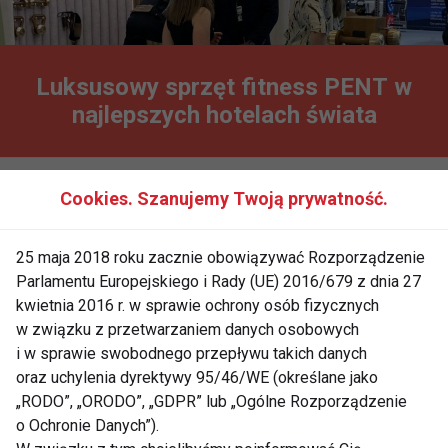
Luksusowy sprzęt fitness PENT w
najlepszych hotelach świata
Cookies. Szanujemy Twoją prywatność.
25 maja 2018 roku zacznie obowiązywać Rozporządzenie
Nie przegap nowości ze
Parlamentu Europejskiego i Rady (UE) 2016/679 z dnia 27
kwietnia 2016 r. w sprawie ochrony osób fizycznych
świata FIT!
w związku z przetwarzaniem danych osobowych
i w sprawie swobodnego przepływu takich danych
Zapisz się do naszego newslettera
oraz uchylenia dyrektywy 95/46/WE (określane jako
„RODO”, „ORODO”, „GDPR” lub „Ogólne Rozporządzenie
o Ochronie Danych”).