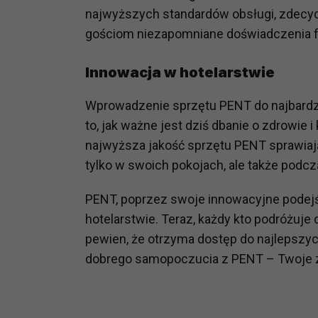
potrzebom
najwyższych standardów obsługi, zdecy
gościom niezapomniane doświadczenia f
Komu możemy przekazać dane
Zgodnie z obowiązującym prawe
Innowacja w hotelarstwie
np. agencjom marketingowym, p
obowiązującego prawa np. sądy l
Wprowadzenie sprzętu PENT do najbardzi
prawną. Pragniemy też wspomnieć
to, jak ważne jest dziś dbanie o zdrowie 
Zaufanych parterów.
najwyższa jakość sprzętu PENT sprawiają
Jakie masz prawa w stosunku 
tylko w swoich pokojach, ale także podcz
Masz między innymi prawo do żąd
także wycofać zgodę na przetwar
PENT, poprzez swoje innowacyjne podejśc
szczegółowo tutaj.
hotelarstwie. Teraz, każdy kto podróżuje
pewien, że otrzyma dostęp do najlepsz
Jakie są podstawy prawne prz
dobrego samopoczucia z PENT – Twoje zd
Każde przetwarzanie Twoich dany
Podstawą prawną przetwarzania 
analizowania ich i udoskonalani
(tymi umowami są zazwyczaj regu