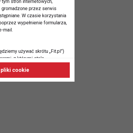
 tym stron internetowych,
ne gromadzone przez serwis
stępniane. W czasie korzystania
oprzez wypełnienie formularza,
-mail.
ędziemy używać skrótu „Fit.pl”)
rami, z którymi stale
 naszych stronach, do Twoich
pliki cookie
h zainteresowań oraz do
dużycia,
malnie odpowiadać Twoim