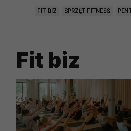
prawną dla pomiarów statystyczny
FIT BIZ
SPRZĘT FITNESS
PEN
Przetwarzanie Twoich danych w c
zgody.
Fit biz