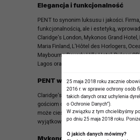
Elegancja i funkcjonalność
PENT to synonim luksusu i jakości. Firma, 
funkcjonalnością, ale i estetyką, wprowad
Claridge's London, Mykonos Grand Hotel, 
Maria Finland, L'Hôtel des Horlogers, Oce
Maybourne Beverly Hills Hotel, Bulgari S
Lagos oraz The Robertson House Singapu
PENT w Claridge's London
25 maja 2018 roku zacznie obowi
2016 r. w sprawie ochrony osób
Claridge's w Londynie, znany ze swojego n
takich danych oraz uchylenia dy
gościom dostęp do sprzętu fitness PENT. 
o Ochronie Danych”).
W związku z tym chcielibyśmy po
może cieszyć się nie tylko luksusowym 
po dniu 25 maja 2018 roku. Poniż
wyjątkowym otoczeniu.
O jakich danych mówimy?
Mykonos Grand Hotel – Grecka p