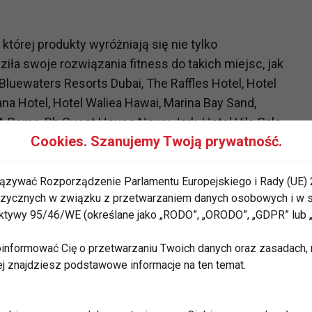
której produkty wyróżniają się nie tylko
ziła swoje rozwiązania fitness do takich miejsc, jak
Bluewaters Resorts Dubai, The Raffles Hotel, Hotel
ana Hotel, Hotel Waliea Hawai, Marina Bay Sand,
PA Roma, Rh Guest House Nowy Jork, Hotel Vila Gale -
Cookies. Szanujemy Twoją prywatność.
r.
ązywać Rozporządzenie Parlamentu Europejskiego i Rady (UE) 
 fizycznych w związku z przetwarzaniem danych osobowych i w
iepowtarzalnego stylu i elegancji, teraz oferuje
rektywy 95/46/WE (określane jako „RODO”, „ORODO”, „GDPR” lub
Dzięki temu, każdy kto zatrzymuje się w tym hotelu,
informować Cię o przetwarzaniu Twoich danych oraz zasadach, n
wypoczynkiem, ale również dbać o swoją formę w
ej znajdziesz podstawowe informacje na ten temat.
erła z PENT