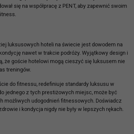
dował się na współpracę z PENT, aby zapewnić swoim
itness.
?
m Twoje dane możemy przekazywać podmiotom przetwarzającym
odwykonawcom naszych usług oraz podmiotom uprawnionym do u
ub organy ścigania – oczywiście tylko gdy wystąpią z żądanie
ej luksusowych hoteli na świecie jest dowodem na
, że na większości stron internetowych dane o ruchu użytkown
i kondycję nawet w trakcie podróży. Wyjątkowy design i
, że goście hotelowi mogą cieszyć się luksusem nie
do Twoich danych?
as treningów.
ania dostępu do danych, sprostowania, usunięcia lub ogranicze
zanie danych osobowych, zgłosić sprzeciw oraz skorzystać z 
ie do fitnessu, redefiniuje standardy luksusu w
 do jednego z tych prestiżowych miejsc, może być
ych możliwych udogodnień fitnessowych. Doświadcz
etwarzania Twoich danych?
rowie i kondycja nigdy nie były w lepszych rękach.
ch musi być oparte na właściwej, zgodnej z obowiązującymi prz
Twoich danych w celu świadczenia usług, w tym dopasowywania
a oraz zapewniania ich bezpieczeństwa jest niezbędność do wyk
laminy lub podobne dokumenty dostępne w usługach, z których