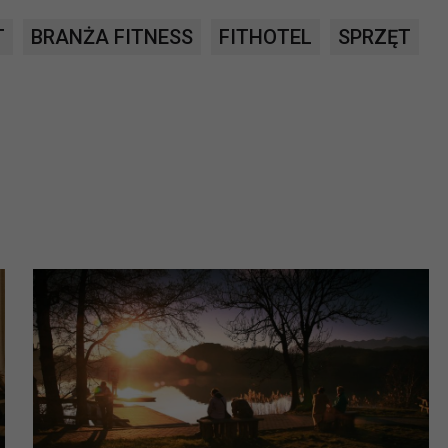
ch i marketingu własnego administratorów jest tzw. uzasadniony
T
BRANŻA FITNESS
FITHOTEL
SPRZĘT
elach marketingowych podmiotów trzecich będzie odbywać się 