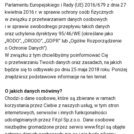
Parlamentu Europejskiego i Rady (UE) 2016/679 z dnia 27
kwietnia 2016 r. w sprawie ochrony osób fizycznych
w związku z przetwarzaniem danych osobowych
Przeziębienie nie jest w modzie
i w sprawie swobodnego przepływu takich danych
oraz uchylenia dyrektywy 95/46/WE (określane jako
„RODO”, „ORODO”, „GDPR” lub „Ogólne Rozporządzenie
o Ochronie Danych”).
W związku z tym chcielibyśmy poinformować Cię
o przetwarzaniu Twoich danych oraz zasadach, na jakich
będzie się to odbywało po dniu 25 maja 2018 roku. Poniżej
znajdziesz podstawowe informacje na ten temat.
Nie przegap nowości ze
O jakich danych mówimy?
świata FIT!
Chodzi o dane osobowe, które są zbierane w ramach
korzystania przez Ciebie z naszych usług, w tym stron
internetowych, serwisów i innych funkcjonalności
Zapisz się do naszego newslettera
udostępnianych przez Fit.pl Sp.z.o.o.. Dane osobowe
niezbędne gromadzone przez serwis www.fit.pl są objęte