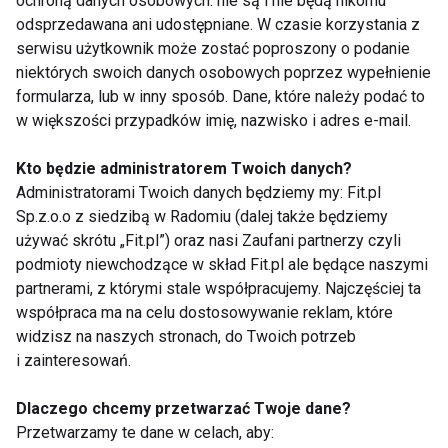
ochroną danych osobowych: nie są i nie będą nikomu
Wyrażam zgodę na otrzymywanie informacji
odsprzedawana ani udostępniane. W czasie korzystania z
handlowej drogą elektroniczną na podany adres e-mail
serwisu użytkownik może zostać poproszony o podanie
przez FIT.PL. Więcej informacji znajdziesz w Polityce
niektórych swoich danych osobowych poprzez wypełnienie
Prywatności.
formularza, lub w inny sposób. Dane, które należy podać to
w większości przypadków imię, nazwisko i adres e-mail.
ZAPISZ SIĘ
Kto będzie administratorem Twoich danych?
Administratorami Twoich danych będziemy my: Fit.pl
Sp.z.o.o z siedzibą w Radomiu (dalej także będziemy
używać skrótu „Fit.pl”) oraz nasi Zaufani partnerzy czyli
podmioty niewchodzące w skład Fit.pl ale będące naszymi
WSPÓŁPRACA
partnerami, z którymi stale współpracujemy. Najczęściej ta
współpraca ma na celu dostosowywanie reklam, które
REDAKCJA
widzisz na naszych stronach, do Twoich potrzeb
i zainteresowań.
PRYWATNOŚĆ
Dlaczego chcemy przetwarzać Twoje dane?
Przetwarzamy te dane w celach, aby:
Cookies