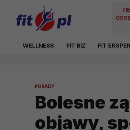
PI
OSOB
WELLNESS
FIT BIZ
FIT EKSPE
PORADY
Bolesne z
objawy, s