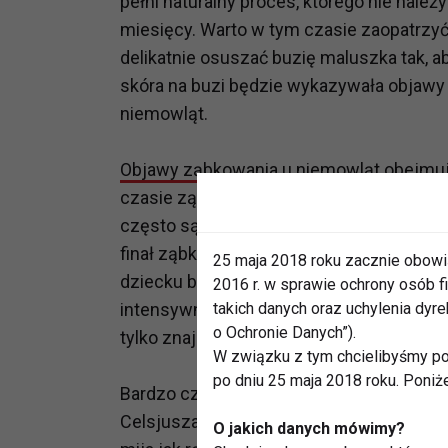
pełni naturalny proces, którego nie należ
miesięcy. Warto w tym czasie zaopatrzyć 
delikatnie osuszać buzię maluszka tak, a
skóra na buzi będzie wykazywała objawy 
niemowląt.
Objawy ząbkowania u niemowląt
obejmują
czasie ząbkowania, dziąsła maluszka wy
często są nabrzmiałe, rozpulchnione i m
finał ząbkowania, dziąsła mogą stać się 
25 maja 2018 roku zacznie obowi
dziecku ból. Kiedy dziecko ząbkuje, jego 
2016 r. w sprawie ochrony osób
intensywnie swędzieć. W takich sytuacj
takich danych oraz uchylenia dy
o Ochronie Danych”).
tylko znajdzie się pod jego ręką.
W związku z tym chcielibyśmy po
po dniu 25 maja 2018 roku. Poniż
Bardzo często u ząbkujących dzieci poja
Celsjusza - nie ma powodów do niepokoju
O jakich danych mówimy?