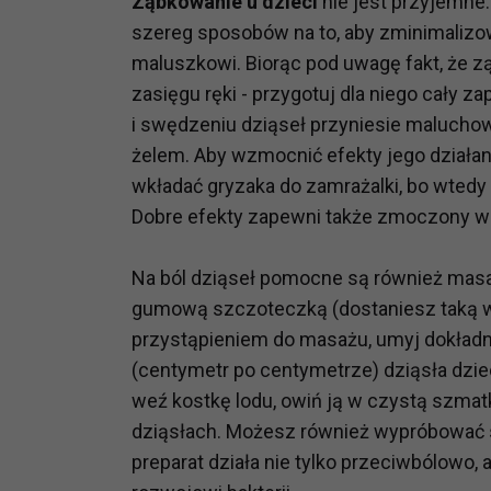
Ząbkowanie u dzieci
nie jest przyjemne. 
potrzebom
szereg sposobów na to, aby zminimalizo
maluszkowi. Biorąc pod uwagę fakt, że z
Komu możemy przekazać dane
zasięgu ręki - przygotuj dla niego cały 
Zgodnie z obowiązującym prawe
np. agencjom marketingowym, p
i swędzeniu dziąseł przyniesie malucho
obowiązującego prawa np. sądy l
żelem. Aby wzmocnić efekty jego działan
prawną. Pragniemy też wspomnieć
wkładać gryzaka do zamrażalki, bo wtedy
Zaufanych parterów.
Dobre efekty zapewni także zmoczony w c
Jakie masz prawa w stosunku 
Na ból dziąseł pomocne są również ma
Masz między innymi prawo do żąd
także wycofać zgodę na przetwar
gumową szczoteczką (dostaniesz taką w
szczegółowo tutaj.
przystąpieniem do masażu, umyj dokład
(centymetr po centymetrze) dziąsła dzie
Jakie są podstawy prawne prz
weź kostkę lodu, owiń ją w czystą szmat
Każde przetwarzanie Twoich dany
dziąsłach. Możesz również wypróbować s
Podstawą prawną przetwarzania 
preparat działa nie tylko przeciwbólowo,
analizowania ich i udoskonalani
(tymi umowami są zazwyczaj regu