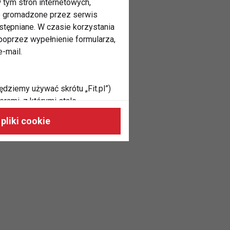
 tym stron internetowych,
ne gromadzone przez serwis
stępniane. W czasie korzystania
oprzez wypełnienie formularza,
-mail.
ędziemy używać skrótu „Fit.pl”)
rami, z którymi stale
 naszych stronach, do Twoich
pliki cookie
h zainteresowań oraz do
dużycia,
malnie odpowiadać Twoim