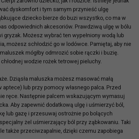
Cierpi zarówno dziecko, jak i rodzice. Istnieje jednak
wać dyskomfort i tym samym przynieść ulgę
ąbkujące dziecko bierze do buzi wszystko, co ma w
?
zapas odpowiednich akcesoriów. Prawdziwą ulgę w bólu
m Twoje dane możemy przekazywać podmiotom przetwarzającym
odwykonawcom naszych usług oraz podmiotom uprawnionym do u
wi gryzak. Możesz wybrać ten wypełniony wodą lub
ub organy ścigania – oczywiście tylko gdy wystąpią z żądanie
ia, możesz schłodzić go w lodówce. Pamiętaj, aby nie
, że na większości stron internetowych dane o ruchu użytkown
 maluszek mógłby odmrozić sobie rączki i buzię.
hłodnej wodzie rożek tetrowej pieluchy.
do Twoich danych?
saże. Dziąsła maluszka możesz masować małą
ania dostępu do danych, sprostowania, usunięcia lub ogranicze
zanie danych osobowych, zgłosić sprzeciw oraz skorzystać z 
 aptece) lub przy pomocy własnego palca. Przed
nie ręce. Następnie palcem wskazującym wymasuj
cka. Aby zapewnić dodatkową ulgę i uśmierzyć ból,
etwarzania Twoich danych?
kę lub gazę i przesuwaj ostrożnie po bolących
ch musi być oparte na właściwej, zgodnej z obowiązującymi prz
pecjalny żel uśmierzający ból przy ząbkowaniu. Taki
Twoich danych w celu świadczenia usług, w tym dopasowywania
 ale także przeciwzapalnie, dzięki czemu zapobiega
a oraz zapewniania ich bezpieczeństwa jest niezbędność do wyk
laminy lub podobne dokumenty dostępne w usługach, z których