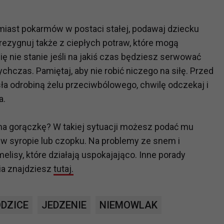
ch i marketingu własnego administratorów jest tzw. uzasadniony
elach marketingowych podmiotów trzecich będzie odbywać się 
amiast pokarmów w postaci stałej, podawaj dziecku
ezygnuj także z ciepłych potraw, które mogą
się nie stanie jeśli na jakiś czas będziesz serwować
chczas. Pamiętaj, aby nie robić niczego na siłę. Przed
ła odrobiną żelu przeciwbólowego, chwilę odczekaj i
a.
 ma gorączkę? W takiej sytuacji możesz podać mu
w syropie lub czopku. Na problemy ze snem i
elisy, które działają uspokajająco. Inne porady
ia znajdziesz
tutaj.
DZICE
JEDZENIE
NIEMOWLAK