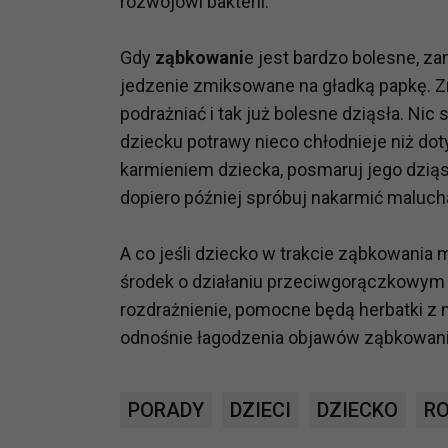
rozwojowi bakterii.
prawną dla pomiarów statystyczny
Przetwarzanie Twoich danych w c
Gdy
ząbkowani
e jest bardzo bolesne, z
zgody.
jedzenie zmiksowane na gładką papkę. Zr
podrażniać i tak już bolesne dziąsła. Nic 
dziecku potrawy nieco chłodnieje niż doty
karmieniem dziecka, posmaruj jego dziąs
dopiero później spróbuj nakarmić maluch
A co jeśli dziecko w trakcie ząbkowania
środek o działaniu przeciwgorączkowym 
rozdrażnienie, pomocne będą herbatki z m
odnośnie łagodzenia objawów ząbkowan
PORADY
DZIECI
DZIECKO
RO