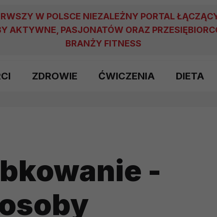
ERWSZY W POLSCE NIEZALEŻNY PORTAL ŁĄCZĄC
Y AKTYWNE, PASJONATÓW ORAZ PRZESIĘBIOR
BRANŻY FITNESS
RCI
ZDROWIE
ĆWICZENIA
DIETA
ąbkowanie -
posoby