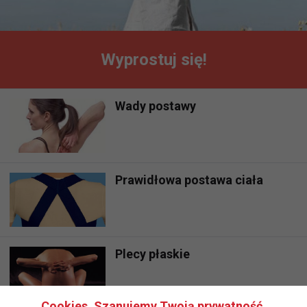
Wyprostuj się!
Wady postawy
Prawidłowa postawa ciała
Plecy płaskie
Cookies. Szanujemy Twoją prywatność.