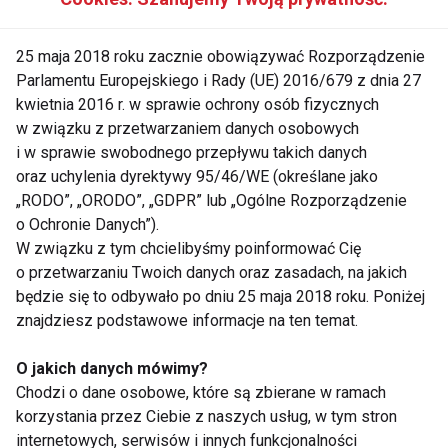
Metody naturalne
25 maja 2018 roku zacznie obowiązywać Rozporządzenie
Parlamentu Europejskiego i Rady (UE) 2016/679 z dnia 27
kwietnia 2016 r. w sprawie ochrony osób fizycznych
w związku z przetwarzaniem danych osobowych
Prosta sylwetka równa się
i w sprawie swobodnego przepływu takich danych
optymizm!
oraz uchylenia dyrektywy 95/46/WE (określane jako
„RODO”, „ORODO”, „GDPR” lub „Ogólne Rozporządzenie
o Ochronie Danych”).
Twój kręgosłup potrzebuje
W związku z tym chcielibyśmy poinformować Cię
ćwiczeń!
o przetwarzaniu Twoich danych oraz zasadach, na jakich
będzie się to odbywało po dniu 25 maja 2018 roku. Poniżej
znajdziesz podstawowe informacje na ten temat.
O jakich danych mówimy?
Chodzi o dane osobowe, które są zbierane w ramach
korzystania przez Ciebie z naszych usług, w tym stron
internetowych, serwisów i innych funkcjonalności