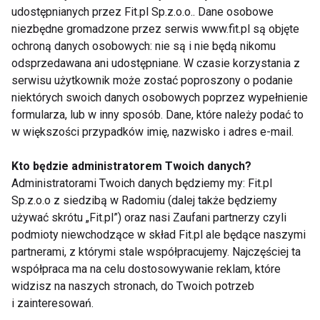
Nie przegap nowości ze
udostępnianych przez Fit.pl Sp.z.o.o.. Dane osobowe
świata FIT!
niezbędne gromadzone przez serwis www.fit.pl są objęte
ochroną danych osobowych: nie są i nie będą nikomu
odsprzedawana ani udostępniane. W czasie korzystania z
Zapisz się do naszego newslettera
serwisu użytkownik może zostać poproszony o podanie
niektórych swoich danych osobowych poprzez wypełnienie
formularza, lub w inny sposób. Dane, które należy podać to
Wyrażam zgodę na otrzymywanie informacji
w większości przypadków imię, nazwisko i adres e-mail.
handlowej drogą elektroniczną na podany adres e-mail
przez FIT.PL. Więcej informacji znajdziesz w Polityce
Kto będzie administratorem Twoich danych?
Prywatności.
Administratorami Twoich danych będziemy my: Fit.pl
Sp.z.o.o z siedzibą w Radomiu (dalej także będziemy
używać skrótu „Fit.pl”) oraz nasi Zaufani partnerzy czyli
ZAPISZ SIĘ
podmioty niewchodzące w skład Fit.pl ale będące naszymi
partnerami, z którymi stale współpracujemy. Najczęściej ta
współpraca ma na celu dostosowywanie reklam, które
widzisz na naszych stronach, do Twoich potrzeb
i zainteresowań.
WSPÓŁPRACA