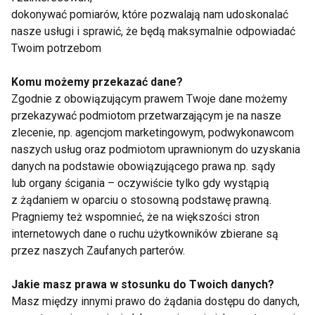
dokonywać pomiarów, które pozwalają nam udoskonalać
nasze usługi i sprawić, że będą maksymalnie odpowiadać
Nogi
Twoim potrzebom
Komu możemy przekazać dane?
Zgodnie z obowiązującym prawem Twoje dane możemy
przekazywać podmiotom przetwarzającym je na nasze
zlecenie, np. agencjom marketingowym, podwykonawcom
naszych usług oraz podmiotom uprawnionym do uzyskania
danych na podstawie obowiązującego prawa np. sądy
Odsłoń nogi latem!
Przygotuj nogi na
lub organy ścigania – oczywiście tylko gdy wystąpią
wiosnę!
z żądaniem w oparciu o stosowną podstawę prawną.
Pragniemy też wspomnieć, że na większości stron
internetowych dane o ruchu użytkowników zbierane są
przez naszych Zaufanych parterów.
Jakie masz prawa w stosunku do Twoich danych?
Masz między innymi prawo do żądania dostępu do danych,
Nogi, Pośladki, Brzuch
Legs and Butt Shaper