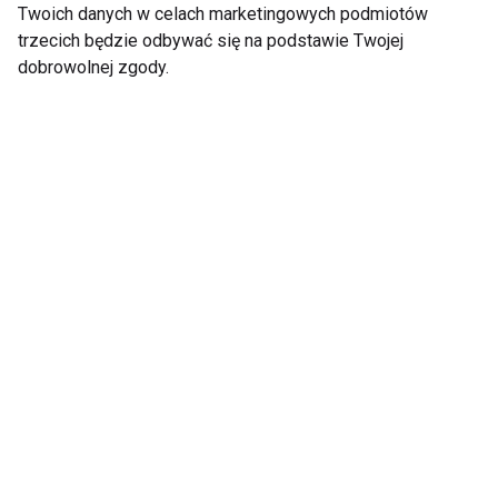
Twoich danych w celach marketingowych podmiotów
trzecich będzie odbywać się na podstawie Twojej
dobrowolnej zgody.
Tlenoterapia –
Lipoproteina (a) –
dlaczego warto z niej
ukryte zagrożenie dla
korzystać?
serca. Dlaczego warto
ją zbadać?
Ile kosztuje i gdzie
Czym jest błonica?
zrobić EKG w Łodzi?