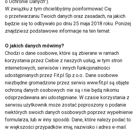
o Ochronie Danych”).
gdy leżysz, staraj się mieć nogi wyżej
W związku z tym chcielibyśmy poinformować Cię
o przetwarzaniu Twoich danych oraz zasadach, na jakich
poziomu serca, pod stopy podkładaj
będzie się to odbywało po dniu 25 maja 2018 roku. Poniżej
poduszkę, zagłówek lub zwinięty
znajdziesz podstawowe informacje na ten temat.
ręcznik
O jakich danych mówimy?
Chodzi o dane osobowe, które są zbierane w ramach
masuj regularnie nogi zaczynając od
korzystania przez Ciebie z naszych usług, w tym stron
kostki i kieruj się ku górze
internetowych, serwisów i innych funkcjonalności
udostępnianych przez Fit.pl Sp.z.o.o.. Dane osobowe
zrezygnuj z biegania, zamiast tego
niezbędne gromadzone przez serwis www.fit.pl są objęte
ochroną danych osobowych: nie są i nie będą nikomu
zapisz się na basen,
odsprzedawana ani udostępniane. W czasie korzystania z
serwisu użytkownik może zostać poproszony o podanie
na spacerze pilnuj rytmu, wskazany jest
niektórych swoich danych osobowych poprzez wypełnienie
spokojne tempo
formularza, lub w inny sposób. Dane, które należy podać to
w większości przypadków imię, nazwisko i adres e-mail.