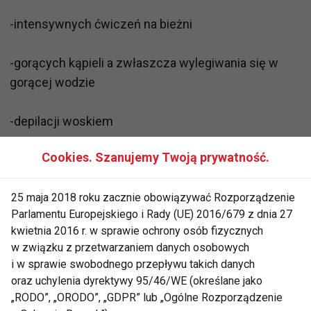
-intensywnych ćwiczeń na bieżni
-gorących kąpieli a zwłaszcza wylegiwania się w
gorącej wodzie
-depilacji woskiem
Cookies. Szanujemy Twoją prywatność.
-uciskających podkolanówek
25 maja 2018 roku zacznie obowiązywać Rozporządzenie
-soli
Parlamentu Europejskiego i Rady (UE) 2016/679 z dnia 27
kwietnia 2016 r. w sprawie ochrony osób fizycznych
w związku z przetwarzaniem danych osobowych
i w sprawie swobodnego przepływu takich danych
Zadbaj o nogi:
oraz uchylenia dyrektywy 95/46/WE (określane jako
„RODO”, „ORODO”, „GDPR” lub „Ogólne Rozporządzenie