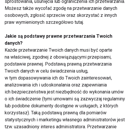
sprostowania, usunięcia lub ograniczenia ich przetwarzania.
- True Killer
Workout
Możesz także wycofać zgodę na przetwarzanie danych
osobowych, zgłosić sprzeciw oraz skorzystać z innych
praw wymienionych szczegółowo tutaj.
Pokaż więcej
Jakie są podstawy prawne przetwarzania Twoich
danych?
Każde przetwarzanie Twoich danych musi być oparte
Profilaktyka
na właściwej, zgodnej z obowiązującymi przepisami,
podstawie prawnej. Podstawą prawną przetwarzania
Twoich danych w celu świadczenia usług,
w tym dopasowywania ich do Twoich zainteresowań,
analizowania ich i udoskonalania oraz zapewniania
ich bezpieczeństwa jest niezbędność do wykonania umów
o ich świadczenie (tymi umowami są zazwyczaj regulaminy
lub podobne dokumenty dostępne w usługach, z których
Jak chorują Polacy?
Tajemniczy świat jelit:
korzystasz). Taką podstawą prawną dla pomiarów
Wiek a podejście do
Strażnicy odporności i
statystycznych i marketingu własnego administratorów jest
leczenia i diagnostyki
klucz do naszego
tzw. uzasadniony interes administratora. Przetwarzanie
zdrowia