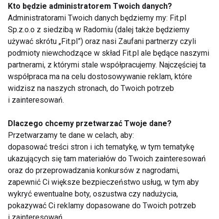
spacerując po plaży, zdejmij buty
Kto będzie administratorem Twoich danych?
Administratorami Twoich danych będziemy my: Fit.pl
Sp.z.o.o z siedzibą w Radomiu (dalej także będziemy
używać skrótu „Fit.pl”) oraz nasi Zaufani partnerzy czyli
podmioty niewchodzące w skład Fit.pl ale będące naszymi
partnerami, z którymi stale współpracujemy. Najczęściej ta
Ćwiczenia dla stojących
- poruszanie nogami,
współpraca ma na celu dostosowywanie reklam, które
spacer w miejscu, kołysanie się na stopach od
widzisz na naszych stronach, do Twoich potrzeb
palców do pięt
i zainteresowań.
Rady dla siedzących
- zdejmij buty, pokręć stopą,
Dlaczego chcemy przetwarzać Twoje dane?
przemiennie wyciągnij nogę, a następnie zegnij ją w
Przetwarzamy te dane w celach, aby:
dopasować treści stron i ich tematykę, w tym tematykę
kolanie i udo przyciągnij do siebie.
ukazujących się tam materiałów do Twoich zainteresowań
www.fit.pl
oraz do przeprowadzania konkursów z nagrodami,
zapewnić Ci większe bezpieczeństwo usług, w tym aby
NOGI
PROFILAKTYKA
ŻYLAKI
SENIOR
wykryć ewentualne boty, oszustwa czy nadużycia,
pokazywać Ci reklamy dopasowane do Twoich potrzeb
i zainteresowań,