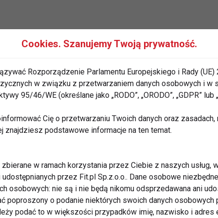
Cookies. Szanujemy Twoją prywatność.
ązywać Rozporządzenie Parlamentu Europejskiego i Rady (UE) 
 fizycznych w związku z przetwarzaniem danych osobowych i w
rektywy 95/46/WE (określane jako „RODO”, „ORODO”, „GDPR” lub
kanale na YouTube - TUTAJ
informować Cię o przetwarzaniu Twoich danych oraz zasadach, n
ej znajdziesz podstawowe informacje na ten temat.
Jakuba
zbierane w ramach korzystania przez Ciebie z naszych usług, w
i udostępnianych przez Fit.pl Sp.z.o.o.. Dane osobowe niezbęd
ych osobowych: nie są i nie będą nikomu odsprzedawana ani udo
ć poproszony o podanie niektórych swoich danych osobowych p
filu CoZaDzien.pl na Facebooku - TUTAJ
ależy podać to w większości przypadków imię, nazwisko i adres e