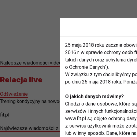
25 maja 2018 roku zacznie obowi
2016 r. w sprawie ochrony osób
takich danych oraz uchylenia dy
Najlepsze wiadomości video z Radomia znajdziesz na naszym 
o Ochronie Danych”).
W związku z tym chcielibyśmy po
Relacja live
po dniu 25 maja 2018 roku. Poniż
Odświeżenie
O jakich danych mówimy?
Trening kondycyjny na nowoczesnym sprzęcie cario - Drabinie 
Chodzi o dane osobowe, które są 
serwisów i innych funkcjonalnośc
fit.pl
www.fit.pl są objęte ochroną dan
z serwisu użytkownik może zosta
Najświeższe wiadomości z Radomia i regionu znajdziesz na pro
lub w inny sposób. Dane, które n