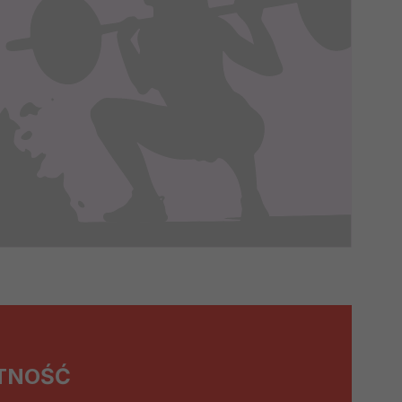
m w oparciu o stosowną podstawę
ików zbierane są przez naszych
nia ich przetwarzania. Możesz
innych praw wymienionych
episami, podstawie prawnej.
 ich do Twoich zainteresowań,
onania umów o ich świadczenie
 korzystasz). Taką podstawą
 interes administratora.
na podstawie Twojej dobrowolnej
TNOŚĆ