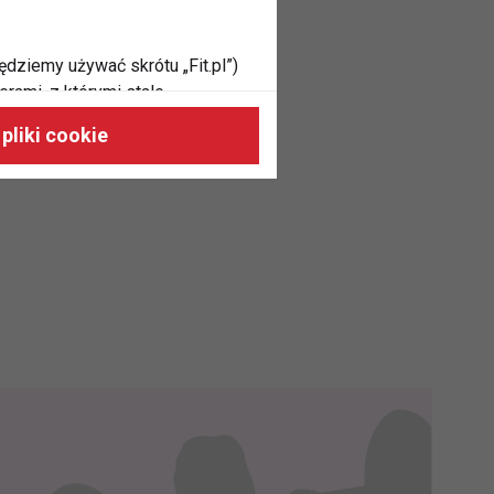
ędziemy używać skrótu „Fit.pl”)
rami, z którymi stale
 naszych stronach, do Twoich
pliki cookie
h zainteresowań oraz do
dużycia,
malnie odpowiadać Twoim
 je na nasze zlecenie,
zyskania danych na podstawie