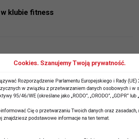
w klubie fitness
binie Jakuba
Cookies. Szanujemy Twoją prywatność.
ązywać Rozporządzenie Parlamentu Europejskiego i Rady (UE) 
 fizycznych w związku z przetwarzaniem danych osobowych i w
rektywy 95/46/WE (określane jako „RODO”, „ORODO”, „GDPR” lub
vs. bieżnia
informować Cię o przetwarzaniu Twoich danych oraz zasadach, n
ej znajdziesz podstawowe informacje na ten temat.