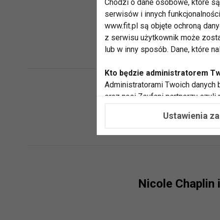
Chodzi o dane osobowe, które są 
serwisów i innych funkcjonalnośc
www.fit.pl są objęte ochroną dan
Drabina Jakuba
z serwisu użytkownik może zosta
lub w inny sposób. Dane, które n
Kto będzie administratorem T
Administratorami Twoich danych b
oraz nasi Zaufani partnerzy czyli
Drabina Jakuba 
współpracujemy. Najczęściej ta 
Ustawienia z
potrzeb i zainteresowań.
Dlaczego chcemy przetwarzać
Przetwarzamy te dane w celach, 
dopasować treści stron i ich tem
przeprowadzania konkursów z na
Nicole Chaplin
zapewnić Ci większe bezpieczeńs
pokazywać Ci reklamy dopasowan
dokonywać pomiarów, które pozw