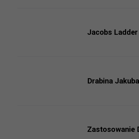
prawną dla pomiarów statystyczny
Przetwarzanie Twoich danych w c
zgody.
Drabina Jakuba 
Zastosowanie D