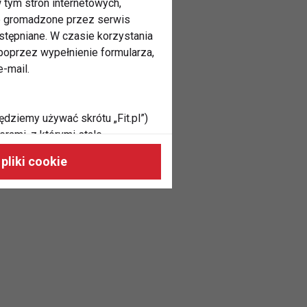
 tym stron internetowych,
ne gromadzone przez serwis
stępniane. W czasie korzystania
oprzez wypełnienie formularza,
-mail.
ędziemy używać skrótu „Fit.pl”)
rami, z którymi stale
 naszych stronach, do Twoich
pliki cookie
h zainteresowań oraz do
dużycia,
malnie odpowiadać Twoim