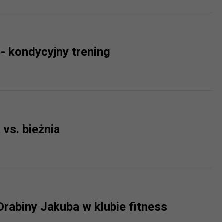
ch i marketingu własnego administratorów jest tzw. uzasadniony
elach marketingowych podmiotów trzecich będzie odbywać się 
Jacobs Ladder - kondycyjny trening
vs. bieżnia
rabiny Jakuba w klubie fitness