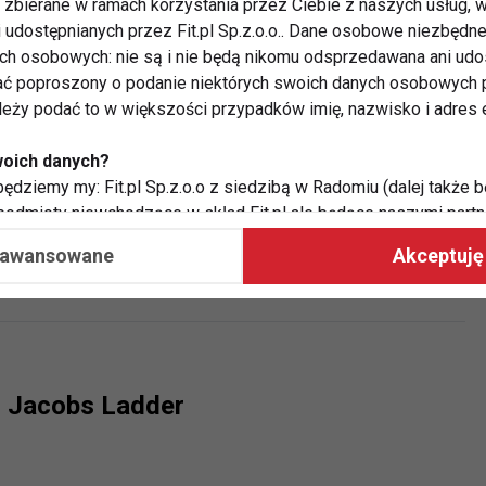
zbierane w ramach korzystania przez Ciebie z naszych usług, w
i udostępnianych przez Fit.pl Sp.z.o.o.. Dane osobowe niezbęd
ych osobowych: nie są i nie będą nikomu odsprzedawana ani udo
 - nowy sposób na trening
ć poproszony o podanie niektórych swoich danych osobowych p
ależy podać to w większości przypadków imię, nazwisko i adres e
woich danych?
ędziemy my: Fit.pl Sp.z.o.o z siedzibą w Radomiu (dalej także b
 podmioty niewchodzące w skład Fit.pl ale będące naszymi partne
- jak to działa?
współpraca ma na celu dostosowywanie reklam, które widzisz na
aawansowane
Akceptuję 
 Twoje dane?
aby:
atykę, w tym tematykę ukazujących się tam materiałów do Twoic
grodami,
 i Jacobs Ladder
two usług, w tym aby wykryć ewentualne boty, oszustwa czy na
e do Twoich potrzeb i zainteresowań,
alają nam udoskonalać nasze usługi i sprawić, że będą maksy