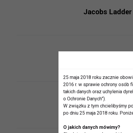
Jacobs Ladder 
Trening na Dra
25 maja 2018 roku zacznie obowi
2016 r. w sprawie ochrony osób
takich danych oraz uchylenia dy
o Ochronie Danych”).
Drabina Jakuba 
W związku z tym chcielibyśmy po
po dniu 25 maja 2018 roku. Poniż
O jakich danych mówimy?