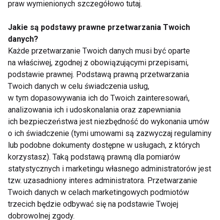
praw wymienionych szczegółowo tutaj.
Peeling
Jakie są podstawy prawne przetwarzania Twoich
danych?
Każde przetwarzanie Twoich danych musi być oparte
na właściwej, zgodnej z obowiązującymi przepisami,
podstawie prawnej. Podstawą prawną przetwarzania
Twoich danych w celu świadczenia usług,
w tym dopasowywania ich do Twoich zainteresowań,
3 fakty o peelingu
Naturalne peelingi na
analizowania ich i udoskonalania oraz zapewniania
latem
każdą okazję
ich bezpieczeństwa jest niezbędność do wykonania umów
o ich świadczenie (tymi umowami są zazwyczaj regulaminy
lub podobne dokumenty dostępne w usługach, z których
korzystasz). Taką podstawą prawną dla pomiarów
statystycznych i marketingu własnego administratorów jest
tzw. uzasadniony interes administratora. Przetwarzanie
Twoich danych w celach marketingowych podmiotów
Cukrowy peeling do
Peelingi - jak właściwe
trzecich będzie odbywać się na podstawie Twojej
ciała - słodki sposób
odświeżać skórę!
dobrowolnej zgody.