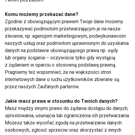
Fit dla umysłu: jak
Mindfulness w
Komu możemy przekazać dane?
trening fizyczny
codziennym życiu –
Zgodnie z obowiązującym prawem Twoje dane możemy
wpływa na zdrowie
proste techniki
przekazywać podmiotom przetwarzającym je na nasze
psychiczne i
relaksacyjne na co
odporność na stres
dzień
zlecenie, np. agencjom marketingowym, podwykonawcom
naszych usług oraz podmiotom uprawnionym do uzyskania
danych na podstawie obowiązującego prawa np. sądy
lub organy ścigania – oczywiście tylko gdy wystąpią
z żądaniem w oparciu o stosowną podstawę prawną.
Pragniemy też wspomnieć, że na większości stron
5 nieoczywistych
JAKI JEST
internetowych dane o ruchu użytkowników zbierane są
sposobów na
SKUTECZNY SPOSÓB
przez naszych Zaufanych parterów.
skuteczną relaksację
NA STRES i NAPIĘCIA?
Jakie masz prawa w stosunku do Twoich danych?
Masz między innymi prawo do żądania dostępu do danych,
Pokaż więcej
sprostowania, usunięcia lub ograniczenia ich przetwarzania.
Możesz także wycofać zgodę na przetwarzanie danych
osobowych, zgłosić sprzeciw oraz skorzystać z innych