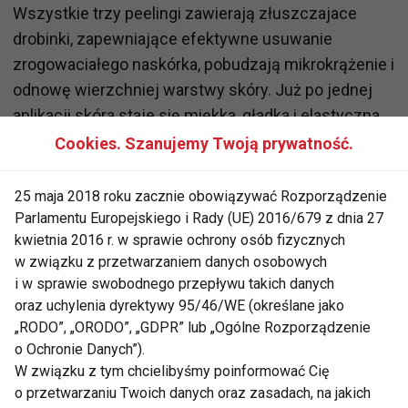
Wszystkie trzy peelingi zawierają złuszczajace
drobinki, zapewniające efektywne usuwanie
zrogowaciałego naskórka, pobudzają mikrokrążenie i
odnowę wierzchniej warstwy skóry. Już po jednej
aplikacji skóra staje się miękka, gładka i elastyczna.
Peelingi doskonale przygotowują skórę do
Cookies. Szanujemy Twoją prywatność.
efektywnego wchłaniania kosmetyków
pielęgnujących takich jak balsamy i masła do ciała.
25 maja 2018 roku zacznie obowiązywać Rozporządzenie
Parlamentu Europejskiego i Rady (UE) 2016/679 z dnia 27
kwietnia 2016 r. w sprawie ochrony osób fizycznych
Peelingi przeznaczone są do częstego stosowania.
w związku z przetwarzaniem danych osobowych
Dzięki dopracowanej recepturze opartej na
i w sprawie swobodnego przepływu takich danych
naturalnych składnikach roślinnych doskonale myją,
oraz uchylenia dyrektywy 95/46/WE (określane jako
wygładzają i odświeżają ciało. Starannie dobrane
„RODO”, „ORODO”, „GDPR” lub „Ogólne Rozporządzenie
kompozycje zapachowe długotrwale otulają ciało
o Ochronie Danych”).
przyjemnym i delikatnym zapachem.
W związku z tym chcielibyśmy poinformować Cię
o przetwarzaniu Twoich danych oraz zasadach, na jakich