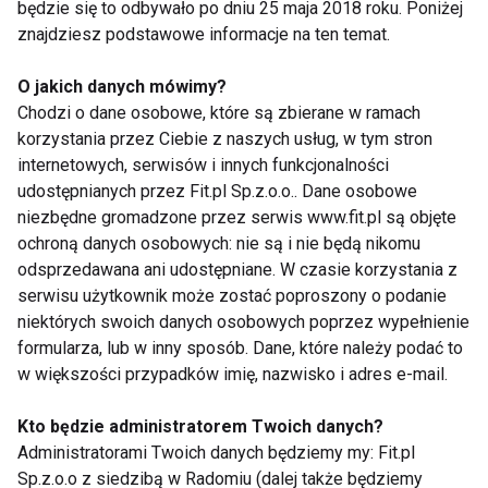
będzie się to odbywało po dniu 25 maja 2018 roku. Poniżej
znajdziesz podstawowe informacje na ten temat.
O jakich danych mówimy?
Chodzi o dane osobowe, które są zbierane w ramach
korzystania przez Ciebie z naszych usług, w tym stron
internetowych, serwisów i innych funkcjonalności
udostępnianych przez Fit.pl Sp.z.o.o.. Dane osobowe
Wyjątkowo ładne słoiki najnowszych peelingów z
niezbędne gromadzone przez serwis www.fit.pl są objęte
Apteczki Babuni oraz wspaniałe naturalne aromaty z
ochroną danych osobowych: nie są i nie będą nikomu
pewnością przypadną do gustu miłośnikom
odsprzedawana ani udostępniane. W czasie korzystania z
naturalnej i skutecznej pielęgnacji.
serwisu użytkownik może zostać poproszony o podanie
niektórych swoich danych osobowych poprzez wypełnienie
formularza, lub w inny sposób. Dane, które należy podać to
Dla jak najlepszego efektu polecane jest
w większości przypadków imię, nazwisko i adres e-mail.
zastosowanie po peelingu jednego z trzech
balsamami do ciała Z Apteczki Babuni lub
Kto będzie administratorem Twoich danych?
najnowszych maseł do ciała (niebawem premiera).
Administratorami Twoich danych będziemy my: Fit.pl
Sp.z.o.o z siedzibą w Radomiu (dalej także będziemy