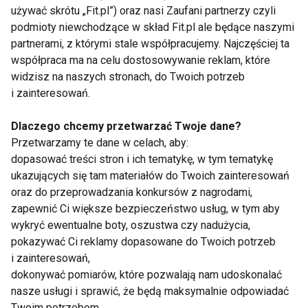
www.uroda.fit.pl
używać skrótu „Fit.pl”) oraz nasi Zaufani partnerzy czyli
podmioty niewchodzące w skład Fit.pl ale będące naszymi
partnerami, z którymi stale współpracujemy. Najczęściej ta
współpraca ma na celu dostosowywanie reklam, które
widzisz na naszych stronach, do Twoich potrzeb
RELAKS
PEELING
CIAŁO
PIELĘGNACJA
i zainteresowań.
URODA
Dlaczego chcemy przetwarzać Twoje dane?
Przetwarzamy te dane w celach, aby:
dopasować treści stron i ich tematykę, w tym tematykę
ukazujących się tam materiałów do Twoich zainteresowań
oraz do przeprowadzania konkursów z nagrodami,
Relaks
zapewnić Ci większe bezpieczeństwo usług, w tym aby
wykryć ewentualne boty, oszustwa czy nadużycia,
pokazywać Ci reklamy dopasowane do Twoich potrzeb
i zainteresowań,
dokonywać pomiarów, które pozwalają nam udoskonalać
nasze usługi i sprawić, że będą maksymalnie odpowiadać
Twoim potrzebom