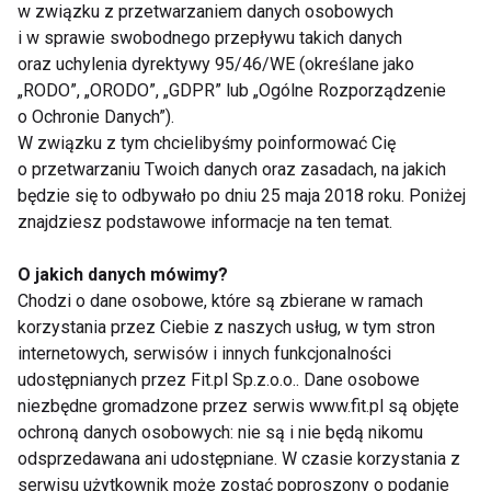
w związku z przetwarzaniem danych osobowych
i w sprawie swobodnego przepływu takich danych
oraz uchylenia dyrektywy 95/46/WE (określane jako
„RODO”, „ORODO”, „GDPR” lub „Ogólne Rozporządzenie
o Ochronie Danych”).
W związku z tym chcielibyśmy poinformować Cię
Nie przegap nowości ze
o przetwarzaniu Twoich danych oraz zasadach, na jakich
będzie się to odbywało po dniu 25 maja 2018 roku. Poniżej
świata FIT!
znajdziesz podstawowe informacje na ten temat.
Zapisz się do naszego newslettera
O jakich danych mówimy?
Chodzi o dane osobowe, które są zbierane w ramach
korzystania przez Ciebie z naszych usług, w tym stron
internetowych, serwisów i innych funkcjonalności
Wyrażam zgodę na otrzymywanie informacji
udostępnianych przez Fit.pl Sp.z.o.o.. Dane osobowe
handlowej drogą elektroniczną na podany adres e-mail
niezbędne gromadzone przez serwis www.fit.pl są objęte
przez FIT.PL. Więcej informacji znajdziesz w Polityce
ochroną danych osobowych: nie są i nie będą nikomu
Prywatności.
odsprzedawana ani udostępniane. W czasie korzystania z
serwisu użytkownik może zostać poproszony o podanie