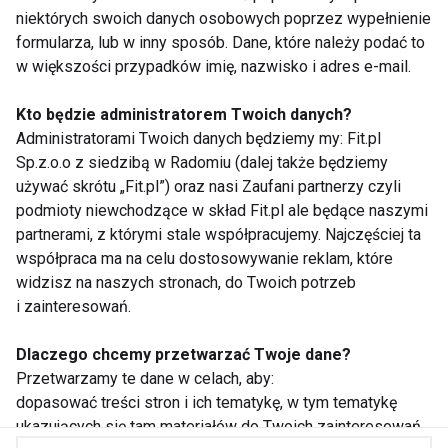
ZAPISZ SIĘ
niektórych swoich danych osobowych poprzez wypełnienie
formularza, lub w inny sposób. Dane, które należy podać to
w większości przypadków imię, nazwisko i adres e-mail.
Kto będzie administratorem Twoich danych?
Administratorami Twoich danych będziemy my: Fit.pl
WSPÓŁPRACA
Sp.z.o.o z siedzibą w Radomiu (dalej także będziemy
używać skrótu „Fit.pl”) oraz nasi Zaufani partnerzy czyli
REDAKCJA
podmioty niewchodzące w skład Fit.pl ale będące naszymi
partnerami, z którymi stale współpracujemy. Najczęściej ta
PRYWATNOŚĆ
współpraca ma na celu dostosowywanie reklam, które
widzisz na naszych stronach, do Twoich potrzeb
Cookies
i zainteresowań.
Powiadomienia
Dlaczego chcemy przetwarzać Twoje dane?
Newsletter
Przetwarzamy te dane w celach, aby:
dopasować treści stron i ich tematykę, w tym tematykę
ukazujących się tam materiałów do Twoich zainteresowań
Fit.pl © 2026 Wszystkie prawa zastrzeżone.