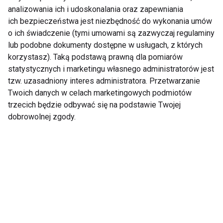
Jeśli uczucie zmęczenia utrzymuje się przez kilka
analizowania ich i udoskonalania oraz zapewniania
tygodni i nie ustępuje mimo zmiany stylu życia,
ich bezpieczeństwa jest niezbędność do wykonania umów
warto wykonać badania laboratoryjne i skonsultować
o ich świadczenie (tymi umowami są zazwyczaj regulaminy
lub podobne dokumenty dostępne w usługach, z których
się z lekarzem. Przyczyną mogą być niedobory,
korzystasz). Taką podstawą prawną dla pomiarów
zaburzenia hormonalne, choroby tarczycy lub inne
statystycznych i marketingu własnego administratorów jest
schorzenia wymagające diagnostyki.
tzw. uzasadniony interes administratora. Przetwarzanie
Twoich danych w celach marketingowych podmiotów
Poranne zmęczenie nie zawsze jest efektem zbyt
trzecich będzie odbywać się na podstawie Twojej
krótkiego snu. Często odpowiadają za nie niedobory
dobrowolnej zgody.
żelaza i witaminy D, przewlekły stres, odwodnienie
lub zaburzenia snu. Dobra wiadomość jest taka, że w
wielu przypadkach wystarczy wprowadzić kilka
zmian w codziennych nawykach, aby odzyskać
energię, poprawić koncentrację i lepiej funkcjonować
każdego dnia.
ZDROWIE