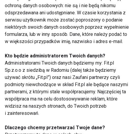
ochroną danych osobowych: nie są i nie będą nikomu
6. Zaburzenia snu, w tym bezdech
odsprzedawana ani udostępniane. W czasie korzystania z
senny
serwisu użytkownik może zostać poproszony o podanie
niektórych swoich danych osobowych poprzez wypełnienie
Osoby cierpiące na obturacyjny bezdech senny
formularza, lub w inny sposób. Dane, które należy podać to
w większości przypadków imię, nazwisko i adres e-mail.
często nie są świadome problemu. Dochodzi do
wielokrotnych przerw w oddychaniu, co zakłóca
Kto będzie administratorem Twoich danych?
regenerację organizmu.
Administratorami Twoich danych będziemy my: Fit.pl
Sp.z.o.o z siedzibą w Radomiu (dalej także będziemy
Do charakterystycznych objawów należą:
używać skrótu „Fit.pl”) oraz nasi Zaufani partnerzy czyli
podmioty niewchodzące w skład Fit.pl ale będące naszymi
głośne chrapanie,
partnerami, z którymi stale współpracujemy. Najczęściej ta
poranne bóle głowy,
współpraca ma na celu dostosowywanie reklam, które
widzisz na naszych stronach, do Twoich potrzeb
senność w ciągu dnia,
i zainteresowań.
trudności z koncentracją.
Dlaczego chcemy przetwarzać Twoje dane?