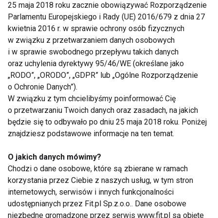
drażliwość,
25 maja 2018 roku zacznie obowiązywać Rozporządzenie
Parlamentu Europejskiego i Rady (UE) 2016/679 z dnia 27
bóle głowy,
kwietnia 2016 r. w sprawie ochrony osób fizycznych
napięcie mięśni,
w związku z przetwarzaniem danych osobowych
i w sprawie swobodnego przepływu takich danych
uczucie zmęczenia mimo snu.
oraz uchylenia dyrektywy 95/46/WE (określane jako
„RODO”, „ORODO”, „GDPR” lub „Ogólne Rozporządzenie
5. Odwodnienie
o Ochronie Danych”).
W związku z tym chcielibyśmy poinformować Cię
Nawet niewielki deficyt płynów może powodować
o przetwarzaniu Twoich danych oraz zasadach, na jakich
senność, bóle głowy i spadek wydolności
będzie się to odbywało po dniu 25 maja 2018 roku. Poniżej
psychicznej. Jeśli organizm jest odwodniony już od
znajdziesz podstawowe informacje na ten temat.
rana, uczucie zmęczenia może być bardziej
O jakich danych mówimy?
nasilone.
Chodzi o dane osobowe, które są zbierane w ramach
korzystania przez Ciebie z naszych usług, w tym stron
Dobrym nawykiem jest wypicie szklanki wody zaraz
internetowych, serwisów i innych funkcjonalności
po przebudzeniu i regularne nawadnianie przez cały
udostępnianych przez Fit.pl Sp.z.o.o.. Dane osobowe
dzień.
niezbędne gromadzone przez serwis www.fit.pl są objęte