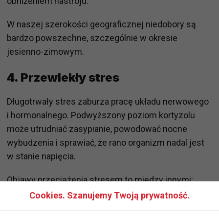
obniżeniem nastroju.
W naszej szerokości geograficznej niedobory są
bardzo powszechne, szczególnie w okresie
jesienno-zimowym.
4. Przewlekły stres
Długotrwały stres zaburza pracę układu nerwowego
i hormonalnego. Podwyższony poziom kortyzolu
może utrudniać zasypianie, powodować nocne
wybudzenia i sprawiać, że rano organizm nadal jest
w stanie napięcia.
Objawy przeciążenia stresem to między innymi:
Cookies. Szanujemy Twoją prywatność.
problemy z koncentracją,