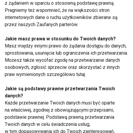
z żądaniem w oparciu o stosowną podstawę prawną.
Jak odzyskać energię o poranku?
Pragniemy też wspomnieć, że na większości stron
internetowych dane o ruchu użytkowników zbierane są
Aby poprawić samopoczucie po przebudzeniu, warto
przez naszych Zaufanych parterów.
zadbać o kilka podstawowych elementów:
Jakie masz prawa w stosunku do Twoich danych?
kłaść się spać o stałej porze,
Masz między innymi prawo do żądania dostępu do danych,
sprostowania, usunięcia lub ograniczenia ich przetwarzania.
ograniczyć ekspozycję na ekrany
Możesz także wycofać zgodę na przetwarzanie danych
wieczorem,
osobowych, zgłosić sprzeciw oraz skorzystać z innych
wykonać podstawowe badania krwi,
praw wymienionych szczegółowo tutaj.
regularnie się ruszać,
Jakie są podstawy prawne przetwarzania Twoich
pić odpowiednią ilość wody,
danych?
Każde przetwarzanie Twoich danych musi być oparte
stosować zbilansowaną dietę.
na właściwej, zgodnej z obowiązującymi przepisami,
podstawie prawnej. Podstawą prawną przetwarzania
Kiedy zgłosić się do lekarza?
Twoich danych w celu świadczenia usług,
w tym dopasowywania ich do Twoich zainteresowań,