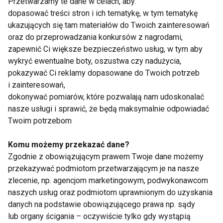
W przypadku podejrzenia bezdechu warto
Przetwarzamy te dane w celach, aby:
dopasować treści stron i ich tematykę, w tym tematykę
skonsultować się z lekarzem.
ukazujących się tam materiałów do Twoich zainteresowań
oraz do przeprowadzania konkursów z nagrodami,
7. Nieprawidłowa dieta
zapewnić Ci większe bezpieczeństwo usług, w tym aby
wykryć ewentualne boty, oszustwa czy nadużycia,
Zbyt duża ilość cukru, żywności wysoko
pokazywać Ci reklamy dopasowane do Twoich potrzeb
przetworzonej i nieregularne posiłki mogą
i zainteresowań,
powodować wahania poziomu glukozy we krwi, a w
dokonywać pomiarów, które pozwalają nam udoskonalać
konsekwencji uczucie senności i braku energii.
nasze usługi i sprawić, że będą maksymalnie odpowiadać
Twoim potrzebom
W codziennym jadłospisie powinny znaleźć się:
Komu możemy przekazać dane?
pełnowartościowe źródła białka,
Zgodnie z obowiązującym prawem Twoje dane możemy
przekazywać podmiotom przetwarzającym je na nasze
warzywa i owoce,
zlecenie, np. agencjom marketingowym, podwykonawcom
zdrowe tłuszcze,
naszych usług oraz podmiotom uprawnionym do uzyskania
danych na podstawie obowiązującego prawa np. sądy
produkty pełnoziarniste.
lub organy ścigania – oczywiście tylko gdy wystąpią