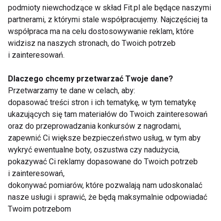
podmioty niewchodzące w skład Fit.pl ale będące naszymi
Również po zabiegach stożka rotatorów pacjenci
partnerami, z którymi stale współpracujemy. Najczęściej ta
palący częściej zgłaszają przewlekły ból i
współpraca ma na celu dostosowywanie reklam, które
ograniczenia ruchomości nawet kilka lat po operacji.
widzisz na naszych stronach, do Twoich potrzeb
i zainteresowań.
Nie istnieje „bezpieczna” ilość nikotyny
Dlaczego chcemy przetwarzać Twoje dane?
Wielu pacjentów zakłada, że ograniczenie liczby
Przetwarzamy te dane w celach, aby:
papierosów wystarczy, aby zmniejszyć ryzyko
dopasować treści stron i ich tematykę, w tym tematykę
powikłań. Specjaliści podkreślają jednak, że nawet
ukazujących się tam materiałów do Twoich zainteresowań
niewielkie dawki nikotyny wpływają negatywnie na
oraz do przeprowadzania konkursów z nagrodami,
zapewnić Ci większe bezpieczeństwo usług, w tym aby
proces regeneracji.
wykryć ewentualne boty, oszustwa czy nadużycia,
pokazywać Ci reklamy dopasowane do Twoich potrzeb
— Już jeden papieros może powodować zwężenie
i zainteresowań,
naczyń krwionośnych przez wiele godzin. Jeśli
dokonywać pomiarów, które pozwalają nam udoskonalać
nikotyna pojawia się regularnie, organizm
nasze usługi i sprawić, że będą maksymalnie odpowiadać
praktycznie przez cały czas funkcjonuje w
Twoim potrzebom
warunkach utrudniających gojenie — wyjaśnia lekarz.