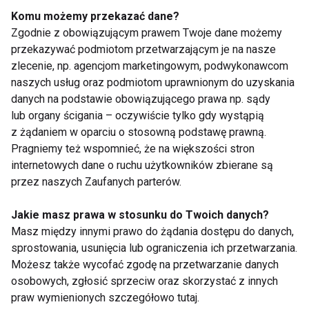
Komu możemy przekazać dane?
Dlatego w kontekście operacji ortopedycznych
Zgodnie z obowiązującym prawem Twoje dane możemy
kluczowe znaczenie ma całkowite odstawienie
przekazywać podmiotom przetwarzającym je na nasze
zlecenie, np. agencjom marketingowym, podwykonawcom
nikotyny, a nie jedynie ograniczenie jej ilości.
naszych usług oraz podmiotom uprawnionym do uzyskania
danych na podstawie obowiązującego prawa np. sądy
Rzucenie palenia poprawia efekty leczenia
lub organy ścigania – oczywiście tylko gdy wystąpią
z żądaniem w oparciu o stosowną podstawę prawną.
Dobra wiadomość jest taka, że organizm
Pragniemy też wspomnieć, że na większości stron
stosunkowo szybko zaczyna odzyskiwać zdolności
internetowych dane o ruchu użytkowników zbierane są
regeneracyjne po odstawieniu nikotyny.
przez naszych Zaufanych parterów.
Poprawia się:
Jakie masz prawa w stosunku do Twoich danych?
Masz między innymi prawo do żądania dostępu do danych,
mikrokrążenie,
sprostowania, usunięcia lub ograniczenia ich przetwarzania.
dotlenienie tkanek,
Możesz także wycofać zgodę na przetwarzanie danych
osobowych, zgłosić sprzeciw oraz skorzystać z innych
funkcjonowanie układu
praw wymienionych szczegółowo tutaj.
odpornościowego,