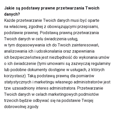
Jakie są podstawy prawne przetwarzania Twoich
tempo gojenia.
danych?
Każde przetwarzanie Twoich danych musi być oparte
Każdy tydzień bez nikotyny przed operacją zwiększa
na właściwej, zgodnej z obowiązującymi przepisami,
szansę na prawidłową rekonwalescencję oraz
podstawie prawnej. Podstawą prawną przetwarzania
zmniejsza ryzyko komplikacji.
Twoich danych w celu świadczenia usług,
w tym dopasowywania ich do Twoich zainteresowań,
Specjaliści podkreślają również, że bardzo ważny
analizowania ich i udoskonalania oraz zapewniania
jest okres po zabiegu. Kontynuowanie palenia może
ich bezpieczeństwa jest niezbędność do wykonania umów
znacząco ograniczyć efekty nawet prawidłowo
o ich świadczenie (tymi umowami są zazwyczaj regulaminy
przeprowadzonej operacji.
lub podobne dokumenty dostępne w usługach, z których
korzystasz). Taką podstawą prawną dla pomiarów
Sukces leczenia zależy również od pacjenta
statystycznych i marketingu własnego administratorów jest
tzw. uzasadniony interes administratora. Przetwarzanie
Współczesna ortopedia daje ogromne możliwości
Twoich danych w celach marketingowych podmiotów
trzecich będzie odbywać się na podstawie Twojej
leczenia, jednak sam zabieg to dopiero początek
dobrowolnej zgody.
procesu powrotu do sprawności.