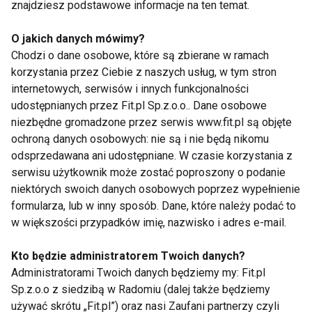
znajdziesz podstawowe informacje na ten temat.
Wpływ palenia na skuteczność leczenia
ortopedycznego jest bardzo dobrze
O jakich danych mówimy?
Chodzi o dane osobowe, które są zbierane w ramach
udokumentowany naukowo.
korzystania przez Ciebie z naszych usług, w tym stron
internetowych, serwisów i innych funkcjonalności
Badania pokazują, że osoby palące:
udostępnianych przez Fit.pl Sp.z.o.o.. Dane osobowe
niezbędne gromadzone przez serwis www.fit.pl są objęte
częściej doświadczają powikłań
ochroną danych osobowych: nie są i nie będą nikomu
pooperacyjnych,
odsprzedawana ani udostępniane. W czasie korzystania z
wolniej wracają do sprawności,
serwisu użytkownik może zostać poproszony o podanie
niektórych swoich danych osobowych poprzez wypełnienie
dłużej odczuwają ból,
formularza, lub w inny sposób. Dane, które należy podać to
osiągają gorsze wyniki leczenia.
w większości przypadków imię, nazwisko i adres e-mail.
W przypadku operacji kręgosłupa skuteczność
Kto będzie administratorem Twoich danych?
terapii u osób niepalących wynosi około 80–85%,
Administratorami Twoich danych będziemy my: Fit.pl
Sp.z.o.o z siedzibą w Radomiu (dalej także będziemy
podczas gdy u palaczy spada poniżej 70%.
używać skrótu „Fit.pl”) oraz nasi Zaufani partnerzy czyli