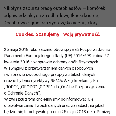
Nikotyna zaburza pracę osteoblastów — komórek
odpowiedzialnych za odbudowę tkanki kostnej.
Dodatkowo ogranicza syntezę kolagenu, który
stanowi podstawowy budulec kości oraz
Cookies. Szanujemy Twoją prywatność.
regenerujących się tkanek.
Efekt? Proces odbudowy przebiega wolniej i mniej
25 maja 2018 roku zacznie obowiązywać Rozporządzenie
Parlamentu Europejskiego i Rady (UE) 2016/679 z dnia 27
efektywnie.
kwietnia 2016 r. w sprawie ochrony osób fizycznych
w związku z przetwarzaniem danych osobowych
— U pacjentów palących ryzyko zaburzonego zrostu
i w sprawie swobodnego przepływu takich danych
kostnego jest wyraźnie wyższe. W praktyce leczenie
oraz uchylenia dyrektywy 95/46/WE (określane jako
może wydłużyć się o wiele tygodni lub miesięcy, a
„RODO”, „ORODO”, „GDPR” lub „Ogólne Rozporządzenie
czasami konieczne są dodatkowe operacje —
o Ochronie Danych”).
podkreśla ortopeda.
W związku z tym chcielibyśmy poinformować Cię
o przetwarzaniu Twoich danych oraz zasadach, na jakich
Dane kliniczne nie pozostawiają wątpliwości
będzie się to odbywało po dniu 25 maja 2018 roku. Poniżej