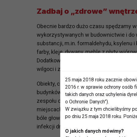
Zadbaj o „zdrowe” wnętrz
Obecnie bardzo dużo czasu spędzamy w d
wykorzystywanych w budownictwie i do 
substancji, m.in. formaldehydu, ksylen
farby, kleje, dywany, meble z płyty wióro
Dodatkowo duża szczelność pomieszczeń
wilgoci i zagrzybienie.
25 maja 2018 roku zacznie obowi
Obiekty, co do których udowodniono szk
2016 r. w sprawie ochrony osób
budynków". Już w 1987 roku WHO (Światow
takich danych oraz uchylenia dy
zespołu chorobowego (SBS – Sick Build
o Ochronie Danych”).
miejscach. Są to m.in.: astma oskrzelowa,
W związku z tym chcielibyśmy po
po dniu 25 maja 2018 roku. Poniż
bóle głowy, zmęczenie, rozdrażnienie, os
infekcji dróg oddechowych.
O jakich danych mówimy?