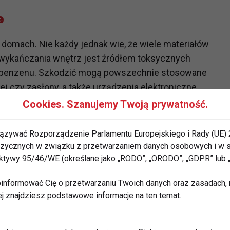
e
omach. Nie każdy jednak wie, że wiele materiałów
wykańczania wnętrz jest źródłem toksycznych
u i benzenu. Szkodzić mogą powszechnie stosowane
wej czy zasłony, a także urządzenia elektroniczne.
 i wadliwa wentylacja powodują powstawanie
Cookies. Szanujemy Twoją prywatność.
ązywać Rozporządzenie Parlamentu Europejskiego i Rady (UE) 
odliwy wpływ na zdrowie określa się mianem "chorych
 fizycznych w związku z przetwarzaniem danych osobowych i w
a Organizacja Zdrowia) ustaliła listę objawów
rektywy 95/46/WE (określane jako „RODO”, „ORODO”, „GDPR” lub
ing Syndrome), wywołanego przebywaniem w takich
 podrażnienie śluzówek oczu, nosa, krtani, oskrzeli,
informować Cię o przetwarzaniu Twoich danych oraz zasadach, n
ej znajdziesz podstawowe informacje na ten temat.
łabienie koncentracji, duszność czy skłonność do