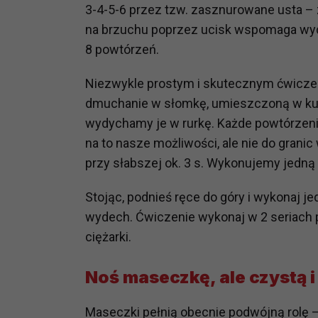
3-4-5-6 przez tzw. zasznurowane usta – 
prawną dla pomiarów statystyczny
na brzuchu poprzez ucisk wspomaga wyd
Przetwarzanie Twoich danych w c
8 powtórzeń.
zgody.
Niezwykle prostym i skutecznym ćwicze
dmuchanie w słomkę, umieszczoną w ku
wydychamy je w rurkę. Każde powtórzenie
na to nasze możliwości, ale nie do granic 
przy słabszej ok. 3 s. Wykonujemy jedną 
Stojąc, podnieś ręce do góry i wykonaj 
wydech. Ćwiczenie wykonaj w 2 seriach
ciężarki.
Noś maseczkę, ale czystą i 
Maseczki pełnią obecnie podwójną rolę 