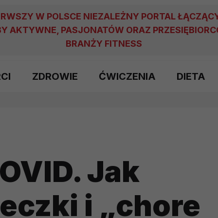
ERWSZY W POLSCE NIEZALEŻNY PORTAL ŁĄCZĄC
Y AKTYWNE, PASJONATÓW ORAZ PRZESIĘBIOR
BRANŻY FITNESS
RCI
ZDROWIE
ĆWICZENIA
DIETA
COVID. Jak
czki i „chore