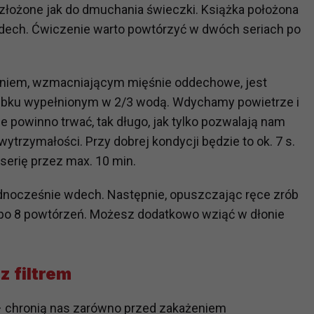
złożone jak do dmuchania świeczki. Książka położona
ch i marketingu własnego administratorów jest tzw. uzasadniony
ech. Ćwiczenie warto powtórzyć w dwóch seriach po
elach marketingowych podmiotów trzecich będzie odbywać się 
niem, wzmacniającym mięśnie oddechowe, jest
bku wypełnionym w 2/3 wodą. Wdychamy powietrze i
 powinno trwać, tak długo, jak tylko pozwalają nam
wytrzymałości. Przy dobrej kondycji będzie to ok. 7 s.
serię przez max. 10 min.
jednocześnie wdech. Następnie, opuszczając ręce zrób
 po 8 powtórzeń. Możesz dodatkowo wziąć w dłonie
z filtrem
– chronią nas zarówno przed zakażeniem