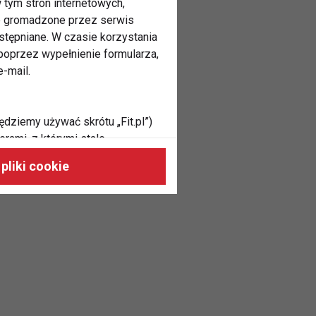
 tym stron internetowych,
ne gromadzone przez serwis
stępniane. W czasie korzystania
oprzez wypełnienie formularza,
-mail.
ędziemy używać skrótu „Fit.pl”)
rami, z którymi stale
 naszych stronach, do Twoich
pliki cookie
h zainteresowań oraz do
dużycia,
malnie odpowiadać Twoim