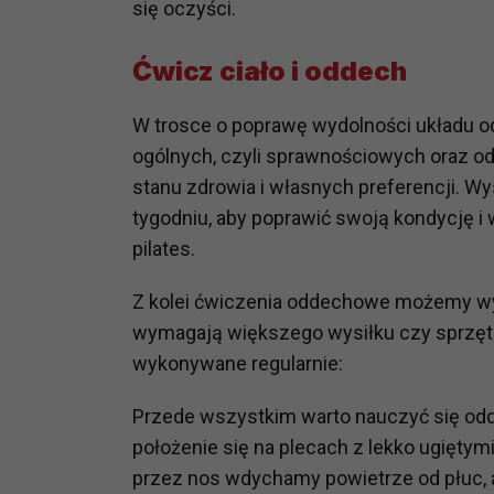
się oczyści.
potrzebom
Ćwicz ciało i oddech
Komu możemy przekazać dane
Zgodnie z obowiązującym prawe
np. agencjom marketingowym, p
W trosce o poprawę wydolności układu 
obowiązującego prawa np. sądy l
ogólnych, czyli sprawnościowych oraz 
prawną. Pragniemy też wspomnieć
stanu zdrowia i własnych preferencji. W
Zaufanych parterów.
tygodniu, aby poprawić swoją kondycję i 
pilates.
Jakie masz prawa w stosunku 
Masz między innymi prawo do żąd
Z kolei ćwiczenia oddechowe możemy wyk
także wycofać zgodę na przetwar
wymagają większego wysiłku czy sprzętu
szczegółowo tutaj.
wykonywane regularnie:
Jakie są podstawy prawne prz
Każde przetwarzanie Twoich dany
Przede wszystkim warto nauczyć się od
Podstawą prawną przetwarzania 
położenie się na plecach z lekko ugiętymi
analizowania ich i udoskonalani
przez nos wdychamy powietrze od płuc, a
(tymi umowami są zazwyczaj regu