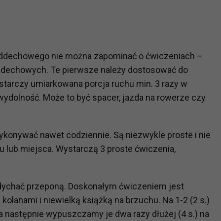
?
m Twoje dane możemy przekazywać podmiotom przetwarzającym
odwykonawcom naszych usług oraz podmiotom uprawnionym do u
oddechowego nie można zapominać o ćwiczeniach –
ub organy ścigania – oczywiście tylko gdy wystąpią z żądanie
oddechowych. Te pierwsze należy dostosować do
, że na większości stron internetowych dane o ruchu użytkown
ystarczy umiarkowana porcja ruchu min. 3 razy w
wydolność. Może to być spacer, jazda na rowerze czy
do Twoich danych?
ania dostępu do danych, sprostowania, usunięcia lub ogranicze
onywać nawet codziennie. Są niezwykle proste i nie
zanie danych osobowych, zgłosić sprzeciw oraz skorzystać z 
 lub miejsca. Wystarczą 3 proste ćwiczenia,
etwarzania Twoich danych?
ch musi być oparte na właściwej, zgodnej z obowiązującymi prz
dychać przeponą. Doskonałym ćwiczeniem jest
Twoich danych w celu świadczenia usług, w tym dopasowywania
 kolanami i niewielką książką na brzuchu. Na 1-2 (2 s.)
a oraz zapewniania ich bezpieczeństwa jest niezbędność do wyk
 następnie wypuszczamy je dwa razy dłużej (4 s.) na
laminy lub podobne dokumenty dostępne w usługach, z których