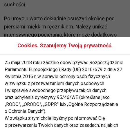
suchości.
Po umyciu warto dokładnie osuszyć okolice pod
piersiami miękkim ręcznikiem. Należy unikać
intensywnego pocierania, które może dodatkowo
podrażniać skórę.
Cookies. Szanujemy Twoją prywatność.
Pomocne mogą być także preparaty o działaniu
25 maja 2018 roku zacznie obowiązywać Rozporządzenie
ochronnym i łagodzącym, zawierające m.in.:
Parlamentu Europejskiego i Rady (UE) 2016/679 z dnia 27
kwietnia 2016 r. w sprawie ochrony osób fizycznych
pantenol,
w związku z przetwarzaniem danych osobowych
alantoinę,
i w sprawie swobodnego przepływu takich danych
oraz uchylenia dyrektywy 95/46/WE (określane jako
tlenek cynku,
„RODO”, „ORODO”, „GDPR” lub „Ogólne Rozporządzenie
lanolinę.
o Ochronie Danych”).
W związku z tym chcielibyśmy poinformować Cię
Tworzą one warstwę ochronną, która ogranicza
o przetwarzaniu Twoich danych oraz zasadach, na jakich