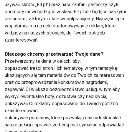
używać skrótu „Fit.pl”) oraz nasi Zaufani partnerzy czyli
Jak zapobiegać odparzeniom?
podmioty niewchodzące w skład Fit.pl ale będące naszymi
partnerami, z którymi stale współpracujemy. Najczęściej ta
Profilaktyka jest znacznie łatwiejsza niż leczenie.
współpraca ma na celu dostosowywanie reklam, które
widzisz na naszych stronach, do Twoich potrzeb
Eksperci zalecają:
i zainteresowań.
noszenie dobrze dopasowanego
Dlaczego chcemy przetwarzać Twoje dane?
Przetwarzamy te dane w celach, aby:
biustonosza,
dopasować treści stron i ich tematykę, w tym tematykę
wybieranie przewiewnych materiałów,
ukazujących się tam materiałów do Twoich zainteresowań
oraz do przeprowadzania konkursów z nagrodami,
regularną zmianę mokrej od potu
zapewnić Ci większe bezpieczeństwo usług, w tym aby
odzieży,
wykryć ewentualne boty, oszustwa czy nadużycia,
dbanie o higienę skóry,
pokazywać Ci reklamy dopasowane do Twoich potrzeb
i zainteresowań,
utrzymywanie prawidłowej masy ciała,
dokonywać pomiarów, które pozwalają nam udoskonalać
stosowanie preparatów ochronnych
nasze usługi i sprawić, że będą maksymalnie odpowiadać
podczas upałów.
Twoim potrzebom