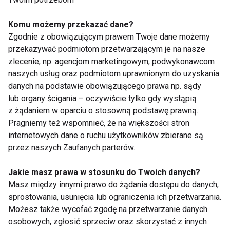
Osoby aktywne fizycznie powinny szczególnie
Komu możemy przekazać dane?
Zgodnie z obowiązującym prawem Twoje dane możemy
pamiętać o zmianie odzieży sportowej bezpośrednio
przekazywać podmiotom przetwarzającym je na nasze
po treningu.
zlecenie, np. agencjom marketingowym, podwykonawcom
naszych usług oraz podmiotom uprawnionym do uzyskania
Czy odparzenia mogą wracać?
danych na podstawie obowiązującego prawa np. sądy
lub organy ścigania – oczywiście tylko gdy wystąpią
Niestety tak. Jeśli nie zostaną usunięte czynniki
z żądaniem w oparciu o stosowną podstawę prawną.
sprzyjające podrażnieniom, problem może nawracać
Pragniemy też wspomnieć, że na większości stron
regularnie.
internetowych dane o ruchu użytkowników zbierane są
przez naszych Zaufanych parterów.
Dlatego warto zadbać nie tylko o leczenie objawów,
ale również o odpowiednią pielęgnację skóry i
Jakie masz prawa w stosunku do Twoich danych?
Masz między innymi prawo do żądania dostępu do danych,
codzienne nawyki.
sprostowania, usunięcia lub ograniczenia ich przetwarzania.
Możesz także wycofać zgodę na przetwarzanie danych
Odparzenia pod piersiami to częsta dolegliwość,
osobowych, zgłosić sprzeciw oraz skorzystać z innych
szczególnie podczas upałów i zwiększonej