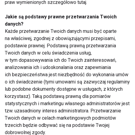
praw wymienionych szczegółowo tutaj.
aktywności fizycznej. Zaczerwienienie, pieczenie
czy swędzenie nie powinny być ignorowane,
Jakie są podstawy prawne przetwarzania Twoich
ponieważ nieleczone podrażnienia mogą prowadzić
danych?
do infekcji.
Każde przetwarzanie Twoich danych musi być oparte
na właściwej, zgodnej z obowiązującymi przepisami,
Kluczowe znaczenie mają odpowiednia higiena,
podstawie prawnej. Podstawą prawną przetwarzania
Twoich danych w celu świadczenia usług,
utrzymywanie skóry w suchości oraz stosowanie
w tym dopasowywania ich do Twoich zainteresowań,
preparatów ochronnych. Jeśli objawy nie ustępują
analizowania ich i udoskonalania oraz zapewniania
lub się nasilają, warto skonsultować się z lekarzem.
ich bezpieczeństwa jest niezbędność do wykonania umów
o ich świadczenie (tymi umowami są zazwyczaj regulaminy
ZDROWIE
lub podobne dokumenty dostępne w usługach, z których
korzystasz). Taką podstawą prawną dla pomiarów
statystycznych i marketingu własnego administratorów jest
tzw. uzasadniony interes administratora. Przetwarzanie
Twoich danych w celach marketingowych podmiotów
Zdrowie
trzecich będzie odbywać się na podstawie Twojej
dobrowolnej zgody.