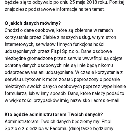
kontakt skóry z wilgocią i zmniejsza ryzyko dalszych
będzie się to odbywało po dniu 25 maja 2018 roku. Poniżej
znajdziesz podstawowe informacje na ten temat.
podrażnień.
O jakich danych mówimy?
Kiedy potrzebna jest konsultacja z
Chodzi o dane osobowe, które są zbierane w ramach
lekarzem?
korzystania przez Ciebie z naszych usług, w tym stron
internetowych, serwisów i innych funkcjonalności
Jeżeli objawy nie ustępują po kilku dniach, nasilają
udostępnianych przez Fit.pl Sp.z.o.o.. Dane osobowe
się lub pojawia się wysięk, ból czy nieprzyjemny
niezbędne gromadzone przez serwis www.fit.pl są objęte
zapach, warto skonsultować się z lekarzem.
ochroną danych osobowych: nie są i nie będą nikomu
odsprzedawana ani udostępniane. W czasie korzystania z
Długotrwałe odparzenia mogą prowadzić do infekcji
serwisu użytkownik może zostać poproszony o podanie
niektórych swoich danych osobowych poprzez wypełnienie
bakteryjnych lub grzybiczych wymagających
formularza, lub w inny sposób. Dane, które należy podać to
specjalistycznego leczenia.
w większości przypadków imię, nazwisko i adres e-mail.
Nie należy samodzielnie stosować silnych
Kto będzie administratorem Twoich danych?
preparatów przeciwgrzybiczych czy sterydowych
Administratorami Twoich danych będziemy my: Fit.pl
bez wcześniejszej diagnozy.
Sp.z.o.o z siedzibą w Radomiu (dalej także będziemy