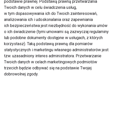
podstawie prawnej. Podstawą prawną przetwarzania
wspólne wycieczki weekendowe.
Twoich danych w celu świadczenia usług,
w tym dopasowywania ich do Twoich zainteresowań,
Każda forma ruchu ma znaczenie.
analizowania ich i udoskonalania oraz zapewniania
ich bezpieczeństwa jest niezbędność do wykonania umów
Zdrowy tata to szczęśliwsza
o ich świadczenie (tymi umowami są zazwyczaj regulaminy
rodzina
lub podobne dokumenty dostępne w usługach, z których
korzystasz). Taką podstawą prawną dla pomiarów
Ojcostwo zmienia wiele aspektów życia, także
statystycznych i marketingu własnego administratorów jest
tzw. uzasadniony interes administratora. Przetwarzanie
podejście do zdrowia. Dla wielu mężczyzn staje się
Twoich danych w celach marketingowych podmiotów
motywacją do większej troski o siebie, regularnej
trzecich będzie odbywać się na podstawie Twojej
aktywności fizycznej i zdrowszego stylu życia.
dobrowolnej zgody.
Korzyści wykraczają jednak daleko poza lepszą
kondycję czy niższą masę ciała. Aktywny tata ma
więcej energii, lepiej radzi sobie ze stresem, daje
dobry przykład dzieciom i buduje rodzinne
wspomnienia podczas wspólnie spędzanego czasu.