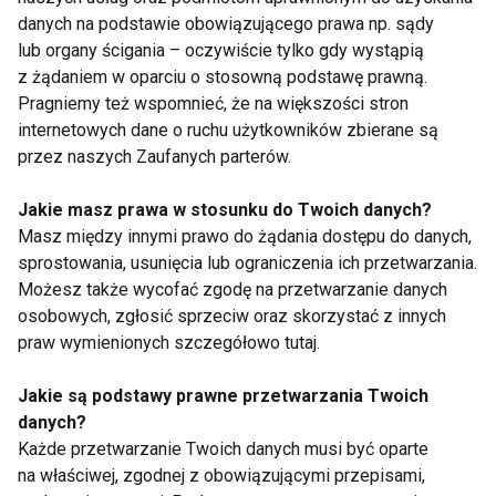
Jak znaleźć czas na ruch?
danych na podstawie obowiązującego prawa np. sądy
lub organy ścigania – oczywiście tylko gdy wystąpią
To jedno z najczęściej zadawanych pytań przez
z żądaniem w oparciu o stosowną podstawę prawną.
młodych ojców.
Pragniemy też wspomnieć, że na większości stron
internetowych dane o ruchu użytkowników zbierane są
Kluczem jest elastyczność i rezygnacja z myślenia
przez naszych Zaufanych parterów.
„wszystko albo nic”. Jeśli nie ma możliwości
Jakie masz prawa w stosunku do Twoich danych?
wykonania godzinnego treningu, warto wykorzystać
Masz między innymi prawo do żądania dostępu do danych,
krótsze okazje do ruchu.
sprostowania, usunięcia lub ograniczenia ich przetwarzania.
Możesz także wycofać zgodę na przetwarzanie danych
Dobrym rozwiązaniem są:
osobowych, zgłosić sprzeciw oraz skorzystać z innych
praw wymienionych szczegółowo tutaj.
spacery z dzieckiem,
jazda na rowerze z rodziną,
Jakie są podstawy prawne przetwarzania Twoich
danych?
trening w domu,
Każde przetwarzanie Twoich danych musi być oparte
aktywne zabawy na placu zabaw,
na właściwej, zgodnej z obowiązującymi przepisami,