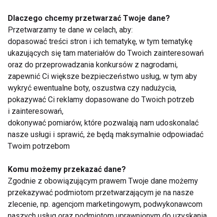
Aktywność fizyczna jako sposób
na stres
Dlaczego chcemy przetwarzać Twoje dane?
Przetwarzamy te dane w celach, aby:
dopasować treści stron i ich tematykę, w tym tematykę
Ojcostwo to ogromna radość, ale również
ukazujących się tam materiałów do Twoich zainteresowań
odpowiedzialność. Codzienne obowiązki, praca
oraz do przeprowadzania konkursów z nagrodami,
zawodowa i troska o rodzinę mogą powodować
zapewnić Ci większe bezpieczeństwo usług, w tym aby
zmęczenie oraz napięcie psychiczne.
wykryć ewentualne boty, oszustwa czy nadużycia,
pokazywać Ci reklamy dopasowane do Twoich potrzeb
Regularny ruch pomaga skutecznie radzić sobie ze
i zainteresowań,
stresem. Podczas wysiłku organizm produkuje
dokonywać pomiarów, które pozwalają nam udoskonalać
endorfiny, które poprawiają nastrój i wspierają
nasze usługi i sprawić, że będą maksymalnie odpowiadać
Twoim potrzebom
zdrowie psychiczne.
Komu możemy przekazać dane?
Nie trzeba od razu przygotowywać się do maratonu.
Zgodnie z obowiązującym prawem Twoje dane możemy
Nawet 30 minut aktywności kilka razy w tygodniu
przekazywać podmiotom przetwarzającym je na nasze
może przynieść zauważalne korzyści.
zlecenie, np. agencjom marketingowym, podwykonawcom
naszych usług oraz podmiotom uprawnionym do uzyskania