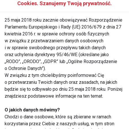
Cookies. Szanujemy Twoją prywatność.
rzadziej niż kobiety korzystają z profilaktyki
zdrowotnej. Częściej odkładają badania kontrolne i
25 maja 2018 roku zacznie obowiązywać Rozporządzenie
ignorują pierwsze sygnały wysyłane przez
Parlamentu Europejskiego i Rady (UE) 2016/679 z dnia 27
organizm.
kwietnia 2016 r. w sprawie ochrony osób fizycznych
w związku z przetwarzaniem danych osobowych
Ojcostwo często staje się momentem
i w sprawie swobodnego przepływu takich danych
przełomowym. Wielu mężczyzn zaczyna regularnie
oraz uchylenia dyrektywy 95/46/WE (określane jako
„RODO”, „ORODO”, „GDPR” lub „Ogólne Rozporządzenie
wykonywać podstawowe badania, kontrolować
o Ochronie Danych”).
ciśnienie tętnicze, poziom cholesterolu czy masę
W związku z tym chcielibyśmy poinformować Cię
ciała.
o przetwarzaniu Twoich danych oraz zasadach, na jakich
będzie się to odbywało po dniu 25 maja 2018 roku. Poniżej
To ważne, ponieważ choroby układu krążenia nadal
znajdziesz podstawowe informacje na ten temat.
pozostają jedną z głównych przyczyn
przedwczesnych zgonów wśród mężczyzn.
O jakich danych mówimy?
Chodzi o dane osobowe, które są zbierane w ramach
Zdrowa dieta dla całej rodziny
korzystania przez Ciebie z naszych usług, w tym stron