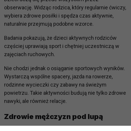
obserwację. Widząc rodzica, który regularnie ćwiczy,
wybiera zdrowe posiłki i spędza czas aktywnie,
naturalnie przejmują podobne wzorce.
Badania pokazują, że dzieci aktywnych rodziców
częściej uprawiają sport i chętniej uczestniczą w
zajęciach ruchowych.
Nie chodzi jednak o osiąganie sportowych wyników.
Wystarczą wspólne spacery, jazda na rowerze,
rodzinne wycieczki czy zabawy na świeżym
powietrzu. Takie aktywności budują nie tylko zdrowe
nawyki, ale również relacje.
Zdrowie mężczyzn pod lupą
Eksperci od lat zwracają uwagę, że mężczyźni