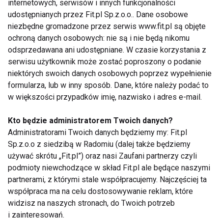
internetowych, serwisów i innych funkcjonalności
Zmiany dotyczą nie tylko aktywności fizycznej.
udostępnianych przez Fit.pl Sp.z.o.o.. Dane osobowe
niezbędne gromadzone przez serwis www.fit.pl są objęte
Pojawienie się dziecka często wpływa również na
ochroną danych osobowych: nie są i nie będą nikomu
sposób odżywiania.
odsprzedawana ani udostępniane. W czasie korzystania z
serwisu użytkownik może zostać poproszony o podanie
Rodzice coraz częściej zwracają uwagę na jakość
niektórych swoich danych osobowych poprzez wypełnienie
produktów trafiających na stół. Ograniczają fast
formularza, lub w inny sposób. Dane, które należy podać to
foody, słodkie napoje i wysoko przetworzoną
w większości przypadków imię, nazwisko i adres e-mail.
żywność, wybierając warzywa, owoce,
pełnoziarniste produkty zbożowe oraz wartościowe
Kto będzie administratorem Twoich danych?
Administratorami Twoich danych będziemy my: Fit.pl
źródła białka.
Sp.z.o.o z siedzibą w Radomiu (dalej także będziemy
używać skrótu „Fit.pl”) oraz nasi Zaufani partnerzy czyli
Co ciekawe, korzyści odczuwa cała rodzina.
podmioty niewchodzące w skład Fit.pl ale będące naszymi
Zdrowsze posiłki oznaczają lepsze samopoczucie,
partnerami, z którymi stale współpracujemy. Najczęściej ta
więcej energii i budowanie dobrych nawyków
współpraca ma na celu dostosowywanie reklam, które
żywieniowych od najmłodszych lat.
widzisz na naszych stronach, do Twoich potrzeb
i zainteresowań.