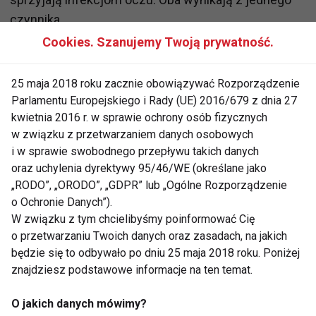
czynnika.
Cookies. Szanujemy Twoją prywatność.
– Miękkie soczewki kontaktowe wymagają
samodyscypliny pacjenta i przestrzegania pewnych
25 maja 2018 roku zacznie obowiązywać Rozporządzenie
zasad, które mają na celu maksymalne zwiększenie
Parlamentu Europejskiego i Rady (UE) 2016/679 z dnia 27
bezpieczeństwa ich stosowania. Przejściowe
kwietnia 2016 r. w sprawie ochrony osób fizycznych
podrażnienia najczęściej wynikają z błędów, które
w związku z przetwarzaniem danych osobowych
popełniamy: niedokładnie myjemy ręce przed
i w sprawie swobodnego przepływu takich danych
oraz uchylenia dyrektywy 95/46/WE (określane jako
założeniem i zdjęciem soczewek, nosimy je zbyt
„RODO”, „ORODO”, „GDPR” lub „Ogólne Rozporządzenie
długo lub wbrew ich przeznaczeniu, nie stosujemy
o Ochronie Danych”).
płynu do płukania soczewek albo – co wcale
W związku z tym chcielibyśmy poinformować Cię
nierzadkie – stosujemy wodę kranową do ich
o przetwarzaniu Twoich danych oraz zasadach, na jakich
przepłukiwania. Błędem jest też kąpiel basenowa lub
będzie się to odbywało po dniu 25 maja 2018 roku. Poniżej
w naturalnym zbiorniku z założonymi soczewkami.
znajdziesz podstawowe informacje na ten temat.
Wtedy, fakt, narażamy się na infekcje oczu –
O jakich danych mówimy?
przestrzega optometrystka mgr Martyna Sulska i