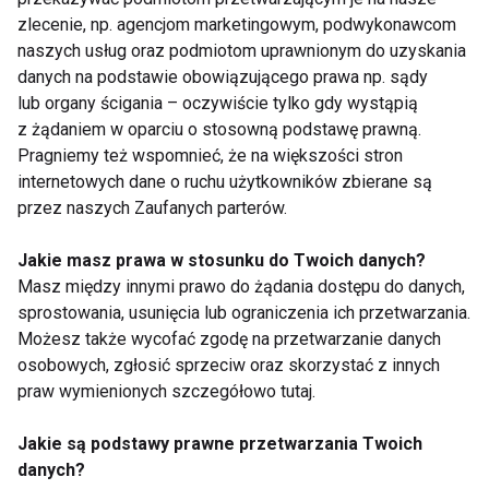
starczowzroczności, mogą być zauważalne już po
zlecenie, np. agencjom marketingowym, podwykonawcom
czterdziestce, kiedy soczewka oka traci
naszych usług oraz podmiotom uprawnionym do uzyskania
danych na podstawie obowiązującego prawa np. sądy
elastyczność, a mięśnie odpowiadające za
lub organy ścigania – oczywiście tylko gdy wystąpią
akomodację działają słabiej. To sprawia, że mamy
z żądaniem w oparciu o stosowną podstawę prawną.
problemy z wyraźnym widzeniem z bliska.
Pragniemy też wspomnieć, że na większości stron
Odruchowo zdejmujemy czy przekrzywiamy okulary,
internetowych dane o ruchu użytkowników zbierane są
odsuwamy książkę dalej, by wyostrzyć wzrok. Do
przez naszych Zaufanych parterów.
tego celu stworzono soczewki wieloogniskowe –
Jakie masz prawa w stosunku do Twoich danych?
korygują one widzenie do bliży, dali i w przedziale
Masz między innymi prawo do żądania dostępu do danych,
pośrednim – wyjaśnia ekspertka.
sprostowania, usunięcia lub ograniczenia ich przetwarzania.
Możesz także wycofać zgodę na przetwarzanie danych
MIT: soczewki mogą wypaść
osobowych, zgłosić sprzeciw oraz skorzystać z innych
praw wymienionych szczegółowo tutaj.
Soczewki są wykonane z cienkiego i elastycznego
tworzywa, przy tym są lekkie, a utrzymują się na oku
Jakie są podstawy prawne przetwarzania Twoich
dzięki adhezji. Mocniejsze tarcie, zbyt mała ilość łez
danych?
lub ciało obce w oku mogą sprawić, że taka