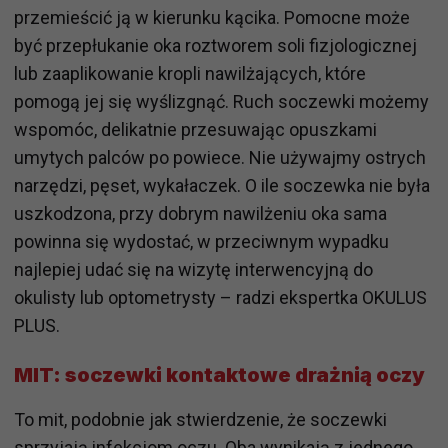
przemieścić ją w kierunku kącika. Pomocne może
być przepłukanie oka roztworem soli fizjologicznej
lub zaaplikowanie kropli nawilżających, które
pomogą jej się wyślizgnąć. Ruch soczewki możemy
wspomóc, delikatnie przesuwając opuszkami
umytych palców po powiece. Nie używajmy ostrych
narzędzi, pęset, wykałaczek. O ile soczewka nie była
uszkodzona, przy dobrym nawilżeniu oka sama
powinna się wydostać, w przeciwnym wypadku
najlepiej udać się na wizytę interwencyjną do
okulisty lub optometrysty – radzi ekspertka OKULUS
PLUS.
MIT: soczewki kontaktowe drażnią oczy
To mit, podobnie jak stwierdzenie, że soczewki
sprzyjają infekcjom oczu. Oba wynikają z jednego