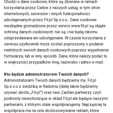
Chodzi o dane osobowe, które są zbierane w ramach
dodaje: – osoby, które czynnie uprawiają sporty
korzystania przez Ciebie z naszych usług, w tym stron
wodne lub mają taki zawód, powinny wybrać inną
internetowych, serwisów i innych funkcjonalności
metodę korekcji: ortokorekcję, czyli soczewki nocne,
udostępnianych przez Fit.pl Sp.z.o.o.. Dane osobowe
albo laserową korekcję. To rozwiązania, które w
niezbędne gromadzone przez serwis www.fit.pl są objęte
ochroną danych osobowych: nie są i nie będą nikomu
zasadzie uwalniają od soczewek i okularów.
odsprzedawana ani udostępniane. W czasie korzystania z
serwisu użytkownik może zostać poproszony o podanie
Choć materiał wykonania soczewek jest najczęściej
niektórych swoich danych osobowych poprzez wypełnienie
podobny, to firmy stosują rozmaite ulepszenia
formularza, lub w inny sposób. Dane, które należy podać to
poprawiające ich właściwości i zwiększające
w większości przypadków imię, nazwisko i adres e-mail.
komfort noszenia. Gdy podrażnienia nawracają,
najlepiej udać się do okulisty lub optometrysty, by
Kto będzie administratorem Twoich danych?
dobrać inny model soczewek i rodzaj płynu
Administratorami Twoich danych będziemy my: Fit.pl
Sp.z.o.o z siedzibą w Radomiu (dalej także będziemy
pielęgnacyjnego, a przede wszystkim upewnić się,
używać skrótu „Fit.pl”) oraz nasi Zaufani partnerzy czyli
że nic złego nie dzieje się z naszymi oczami.
podmioty niewchodzące w skład Fit.pl ale będące naszymi
partnerami, z którymi stale współpracujemy. Najczęściej ta
MIT: okulary i soczewki zawsze powinny
współpraca ma na celu dostosowywanie reklam, które
mieć inną moc korekcji