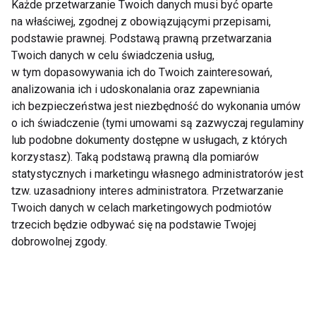
Każde przetwarzanie Twoich danych musi być oparte
soczewka straci przyczepność, w konsekwencji
na właściwej, zgodnej z obowiązującymi przepisami,
przemieści się, ale szansa na to, że po prostu
podstawie prawnej. Podstawą prawną przetwarzania
Twoich danych w celu świadczenia usług,
wypadnie, jest prawie żadna. Dobranie i dopasowanie
w tym dopasowywania ich do Twoich zainteresowań,
soczewek z fachowcem pozwala uniknąć tego typu
analizowania ich i udoskonalania oraz zapewniania
problemów.
ich bezpieczeństwa jest niezbędność do wykonania umów
o ich świadczenie (tymi umowami są zazwyczaj regulaminy
MIT: soczewki są niewygodne
lub podobne dokumenty dostępne w usługach, z których
korzystasz). Taką podstawą prawną dla pomiarów
Dobrze dobrane soczewki są niemal niewyczuwalne
statystycznych i marketingu własnego administratorów jest
na oku, a ich nałożenie nie sprawia żadnej trudności.
tzw. uzasadniony interes administratora. Przetwarzanie
Są jednak osoby, które mogą doświadczać
Twoich danych w celach marketingowych podmiotów
podrażnień, nadwrażliwości, a nawet alergii na
trzecich będzie odbywać się na podstawie Twojej
dobrowolnej zgody.
składniki płynów lub materiał soczewek.
– Decydując się na soczewki kontaktowe,
pamiętajmy: nie będzie tak, że okulary wyrzucimy do