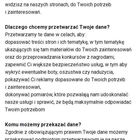
widzisz na naszych stronach, do Twoich potrzeb
i zainteresowań.
I prawda, i mit. Przy niewielkich wadach wzroku, tzn.
do około ±3,5 dioptrii sferycznych, moc soczewek
Dlaczego chcemy przetwarzać Twoje dane?
kontaktowych i okularowych z reguły pozostaje taka
Przetwarzamy te dane w celach, aby:
sama. To zmienia się jednak przy wyższych
dopasować treści stron i ich tematykę, w tym tematykę
wartościach wady. Dla krótkowidzów korekcja w
ukazujących się tam materiałów do Twoich zainteresowań
soczewkach kontaktowych powinna być mniejsza, a
oraz do przeprowadzania konkursów z nagrodami,
zapewnić Ci większe bezpieczeństwo usług, w tym aby
dla dalekowidzów większa.
wykryć ewentualne boty, oszustwa czy nadużycia,
pokazywać Ci reklamy dopasowane do Twoich potrzeb
MIT: soczewki są tylko dla młodych
i zainteresowań,
dokonywać pomiarów, które pozwalają nam udoskonalać
Obecnie dostępne soczewki kontaktowe, oprócz
nasze usługi i sprawić, że będą maksymalnie odpowiadać
korekcji widzenia do dali i bliży, korygują także
Twoim potrzebom
astygmatyzm oraz są wersje przeznaczone dla
osób ze starczowzrocznością.
Komu możemy przekazać dane?
Zgodnie z obowiązującym prawem Twoje dane możemy
– Pierwsze objawy presbiopii, czyli
przekazywać podmiotom przetwarzającym je na nasze