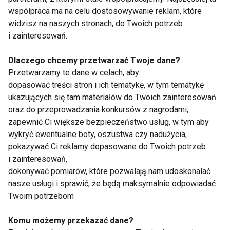
współpraca ma na celu dostosowywanie reklam, które
widzisz na naszych stronach, do Twoich potrzeb
i zainteresowań.
witaminy
Dlaczego chcemy przetwarzać Twoje dane?
Przetwarzamy te dane w celach, aby:
dopasować treści stron i ich tematykę, w tym tematykę
ukazujących się tam materiałów do Twoich zainteresowań
oraz do przeprowadzania konkursów z nagrodami,
zapewnić Ci większe bezpieczeństwo usług, w tym aby
wykryć ewentualne boty, oszustwa czy nadużycia,
pokazywać Ci reklamy dopasowane do Twoich potrzeb
Dlaczego warto
Witamina B5 -
i zainteresowań,
regularnie badać
znaczenie i skutki
dokonywać pomiarów, które pozwalają nam udoskonalać
poziom witaminy D i
niedoboru
jak ją suplementować?
nasze usługi i sprawić, że będą maksymalnie odpowiadać
Twoim potrzebom
Komu możemy przekazać dane?