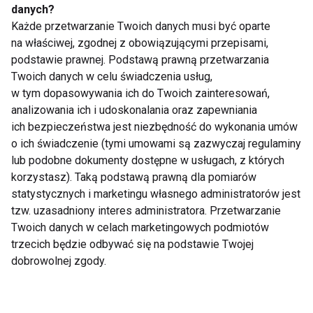
danych?
Niezbędne dla serca i
Ten problem może
Każde przetwarzanie Twoich danych musi być oparte
mięśni. Dlaczego
dotyczyć nawet co
na właściwej, zgodnej z obowiązującymi przepisami,
warto suplementować
piątej kobiety na
podstawie prawnej. Podstawą prawną przetwarzania
kwasy omega-3?
świecie. Lekarka:
Pacjentki często boją
Twoich danych w celu świadczenia usług,
się mówić o bólu
w tym dopasowywania ich do Twoich zainteresowań,
podczas stosunku
analizowania ich i udoskonalania oraz zapewniania
ich bezpieczeństwa jest niezbędność do wykonania umów
o ich świadczenie (tymi umowami są zazwyczaj regulaminy
lub podobne dokumenty dostępne w usługach, z których
Mounjaro vs Ozempic
Otyłość to choroba, a
korzystasz). Taką podstawą prawną dla pomiarów
– różnice, skuteczność
nie brak silnej woli. Co
statystycznych i marketingu własnego administratorów jest
i co wybrać?
mówią eksperci?
tzw. uzasadniony interes administratora. Przetwarzanie
Twoich danych w celach marketingowych podmiotów
trzecich będzie odbywać się na podstawie Twojej
dobrowolnej zgody.