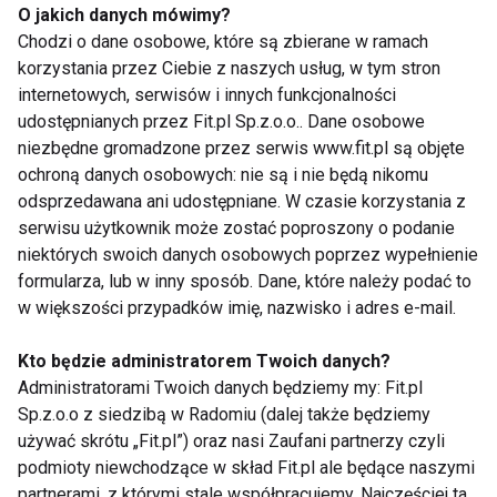
Stosowanie syntetycznej witaminy C jest
O jakich danych mówimy?
Chodzi o dane osobowe, które są zbierane w ramach
niewskazane między innymi w przypadku osób,
korzystania przez Ciebie z naszych usług, w tym stron
którym jednocześnie w zastrzykach podawana jest
internetowych, serwisów i innych funkcjonalności
witamina B3. Ostrożność powinni w tym zakresie
udostępnianych przez Fit.pl Sp.z.o.o.. Dane osobowe
wykazać również chorzy na cukrzycę, ryzykują
niezbędne gromadzone przez serwis www.fit.pl są objęte
bowiem, że zaburzony zostanie proces wydzielania
ochroną danych osobowych: nie są i nie będą nikomu
insuliny, a do tego wzrośnie zawartość cukru w
odsprzedawana ani udostępniane. W czasie korzystania z
serwisu użytkownik może zostać poproszony o podanie
moczu i we krwi. Duże dawki syntetycznej witaminy
niektórych swoich danych osobowych poprzez wypełnienie
C wpływają niekorzystnie na tempo przesyłania
formularza, lub w inny sposób. Dane, które należy podać to
impulsów nerwowo-mięśniowych. Dlatego warto
w większości przypadków imię, nazwisko i adres e-mail.
suplementować się jedynie czystą i w pełni
naturalną witaminą C. Przykładem suplementu w
Kto będzie administratorem Twoich danych?
pełni naturalnego jest Vita C firmy DuoLife, która
Administratorami Twoich danych będziemy my: Fit.pl
Sp.z.o.o z siedzibą w Radomiu (dalej także będziemy
zawiera w sobie jedynie naturalne źródło z owoców.
używać skrótu „Fit.pl”) oraz nasi Zaufani partnerzy czyli
podmioty niewchodzące w skład Fit.pl ale będące naszymi
WITAMINY
ZDROWIE
partnerami, z którymi stale współpracujemy. Najczęściej ta