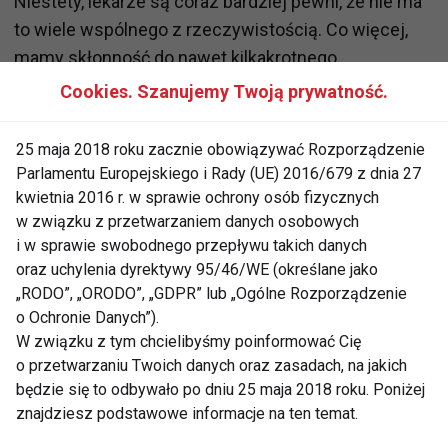
Niestety, lekarze są coraz bardziej pewni, że nie ma
to wiele wspólnego z rzeczywistością. Co więcej,
mamy skłonność do nawet kilkakrotnego
przekraczania jej dopuszczalnej dziennej dawki
Cookies. Szanujemy Twoją prywatność.
wynoszącej około 100 mg.
25 maja 2018 roku zacznie obowiązywać Rozporządzenie
Badania naukowe zwracają uwagę między innymi na
Parlamentu Europejskiego i Rady (UE) 2016/679 z dnia 27
to, że bardzo często sztuczna witamina C nie tylko
kwietnia 2016 r. w sprawie ochrony osób fizycznych
nie zwiększa odporności organizmu, ale nawet
w związku z przetwarzaniem danych osobowych
sprawia, że niektóre schorzenia przechodzi się
i w sprawie swobodnego przepływu takich danych
oraz uchylenia dyrektywy 95/46/WE (określane jako
ciężej niż osoby, które po nią nie sięgają. Stosowanie
„RODO”, „ORODO”, „GDPR” lub „Ogólne Rozporządzenie
syntetycznej witaminy C w nadmiarze prowadzi przy
o Ochronie Danych”).
tym do zwiększenia krzepliwości krwi, a to z kolei
W związku z tym chcielibyśmy poinformować Cię
przyczynia się do powstawania niebezpiecznych
o przetwarzaniu Twoich danych oraz zasadach, na jakich
skrzepów i kamieni powstających w pęcherzu
będzie się to odbywało po dniu 25 maja 2018 roku. Poniżej
moczowym oraz w nerkach.
znajdziesz podstawowe informacje na ten temat.