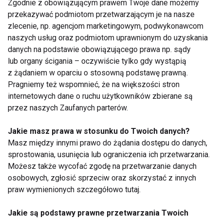
Zgodnie z obowiązującym prawem Twoje dane możemy
przekazywać podmiotom przetwarzającym je na nasze
zlecenie, np. agencjom marketingowym, podwykonawcom
Wpływ witamin D3 i K2
Zdrowie i Siła:
naszych usług oraz podmiotom uprawnionym do uzyskania
na organizm
witaminy, które
danych na podstawie obowiązującego prawa np. sądy
wspierają męski
lub organy ścigania – oczywiście tylko gdy wystąpią
organizm
z żądaniem w oparciu o stosowną podstawę prawną.
Pokaż więcej
Pragniemy też wspomnieć, że na większości stron
internetowych dane o ruchu użytkowników zbierane są
przez naszych Zaufanych parterów.
Jakie masz prawa w stosunku do Twoich danych?
Zdrowie
Masz między innymi prawo do żądania dostępu do danych,
sprostowania, usunięcia lub ograniczenia ich przetwarzania.
Możesz także wycofać zgodę na przetwarzanie danych
osobowych, zgłosić sprzeciw oraz skorzystać z innych
praw wymienionych szczegółowo tutaj.
Jakie są podstawy prawne przetwarzania Twoich