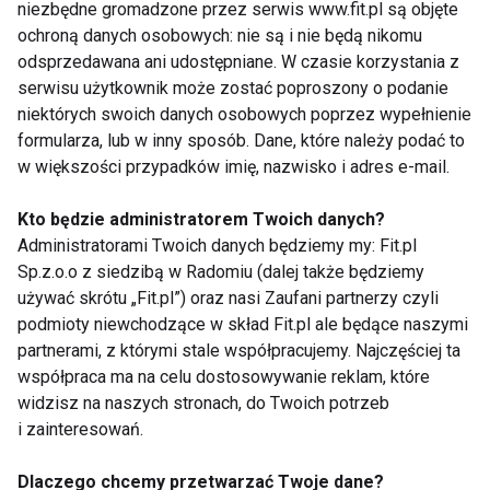
niezbędne gromadzone przez serwis www.fit.pl są objęte
Zapisz się do naszego newslettera
ochroną danych osobowych: nie są i nie będą nikomu
odsprzedawana ani udostępniane. W czasie korzystania z
serwisu użytkownik może zostać poproszony o podanie
Wyrażam zgodę na otrzymywanie informacji
niektórych swoich danych osobowych poprzez wypełnienie
handlowej drogą elektroniczną na podany adres e-mail
formularza, lub w inny sposób. Dane, które należy podać to
przez FIT.PL. Więcej informacji znajdziesz w Polityce
w większości przypadków imię, nazwisko i adres e-mail.
Prywatności.
Kto będzie administratorem Twoich danych?
Administratorami Twoich danych będziemy my: Fit.pl
ZAPISZ SIĘ
Sp.z.o.o z siedzibą w Radomiu (dalej także będziemy
używać skrótu „Fit.pl”) oraz nasi Zaufani partnerzy czyli
podmioty niewchodzące w skład Fit.pl ale będące naszymi
partnerami, z którymi stale współpracujemy. Najczęściej ta
współpraca ma na celu dostosowywanie reklam, które
WSPÓŁPRACA
widzisz na naszych stronach, do Twoich potrzeb
i zainteresowań.
REDAKCJA
Dlaczego chcemy przetwarzać Twoje dane?