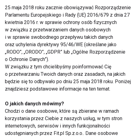
25 maja 2018 roku zacznie obowiązywać Rozporządzenie
Parlamentu Europejskiego i Rady (UE) 2016/679 z dnia 27
Jay Cutler zwycięzcą Mr
kwietnia 2016 r. w sprawie ochrony osób fizycznych
Olympia 2007
w związku z przetwarzaniem danych osobowych
i w sprawie swobodnego przepływu takich danych
oraz uchylenia dyrektywy 95/46/WE (określane jako
Kulturystyczny weekend w
„RODO”, „ORODO”, „GDPR” lub „Ogólne Rozporządzenie
Santa Susanna
o Ochronie Danych”).
W związku z tym chcielibyśmy poinformować Cię
o przetwarzaniu Twoich danych oraz zasadach, na jakich
będzie się to odbywało po dniu 25 maja 2018 roku. Poniżej
znajdziesz podstawowe informacje na ten temat.
O jakich danych mówimy?
Chodzi o dane osobowe, które są zbierane w ramach
Nie przegap nowości ze
korzystania przez Ciebie z naszych usług, w tym stron
świata FIT!
internetowych, serwisów i innych funkcjonalności
udostępnianych przez Fit.pl Sp.z.o.o.. Dane osobowe