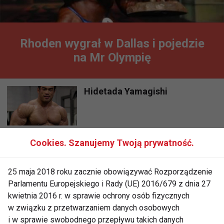
Rhoden wygrał w Dallas i pojedzie
na Mr Olympię
Hidetada Yamagishi
Cookies. Szanujemy Twoją prywatność.
Kulturystyczny weekend w
Santa Susanna
25 maja 2018 roku zacznie obowiązywać Rozporządzenie
Parlamentu Europejskiego i Rady (UE) 2016/679 z dnia 27
kwietnia 2016 r. w sprawie ochrony osób fizycznych
w związku z przetwarzaniem danych osobowych
i w sprawie swobodnego przepływu takich danych