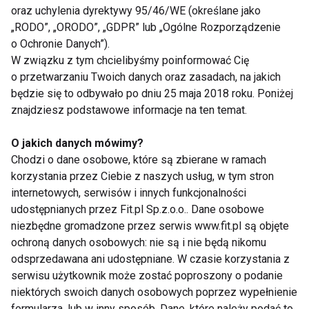
oraz uchylenia dyrektywy 95/46/WE (określane jako
Nie przegap nowości ze
„RODO”, „ORODO”, „GDPR” lub „Ogólne Rozporządzenie
o Ochronie Danych”).
świata FIT!
W związku z tym chcielibyśmy poinformować Cię
o przetwarzaniu Twoich danych oraz zasadach, na jakich
Zapisz się do naszego newslettera
będzie się to odbywało po dniu 25 maja 2018 roku. Poniżej
znajdziesz podstawowe informacje na ten temat.
O jakich danych mówimy?
Wyrażam zgodę na otrzymywanie informacji
Chodzi o dane osobowe, które są zbierane w ramach
handlowej drogą elektroniczną na podany adres e-mail
korzystania przez Ciebie z naszych usług, w tym stron
przez FIT.PL. Więcej informacji znajdziesz w Polityce
internetowych, serwisów i innych funkcjonalności
Prywatności.
udostępnianych przez Fit.pl Sp.z.o.o.. Dane osobowe
niezbędne gromadzone przez serwis www.fit.pl są objęte
ZAPISZ SIĘ
ochroną danych osobowych: nie są i nie będą nikomu
odsprzedawana ani udostępniane. W czasie korzystania z
serwisu użytkownik może zostać poproszony o podanie
niektórych swoich danych osobowych poprzez wypełnienie
formularza, lub w inny sposób. Dane, które należy podać to