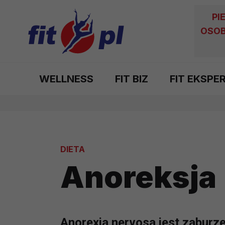
PI
OSOB
WELLNESS
FIT BIZ
FIT EKSPE
DIETA
Anoreksja
Anorexia nervosa jest zaburz