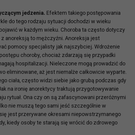
yczącym jedzenia.
Efektem takiego postępowania
ykle do tego rodzaju sytuacji dochodzi w wieku
 pojawić w każdym wieku. Choroba ta często dotyczy
 z anoreksją to mężczyźni. Anoreksja jest
ać pomocy specjalisty jak najszybciej. Wdrożenie
postępu choroby, chociaż zdarzają się przypadki
agają hospitalizacji. Nieleczone mogą prowadzić do
owo eliminowane, aż jest niemalże całkowicie wyparte.
go ciała, często widzi siebie jako grubą podczas gdy
Jak na ironię anorektycy traktują przygotowywanie
aju rytuał. Ona czy on są zafascynowani przeróżnymi
ylko nie muszą tego sami jeść szczególnie w
się jest przerywane okresami niepowstrzymanego
dy, kiedy osoby te starają się wrócić do zdrowego