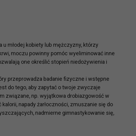
ch i marketingu własnego administratorów jest tzw. uzasadniony
elach marketingowych podmiotów trzecich będzie odbywać się 
 u młodej kobiety lub mężczyzny, którzy
 krwi, moczu powinny pomóc wyeliminować inne
zwalają one określić stopień niedożywienia i
tóry przeprowadza badanie fizyczne i wstępne
est do tego, aby zapytać o twoje zwyczaje
tym związane, np. wyjątkowa drobiazgowość w
 kalorii, napady żarłoczności, zmuszanie się do
szczających, nadmierne gimnastykowanie się,