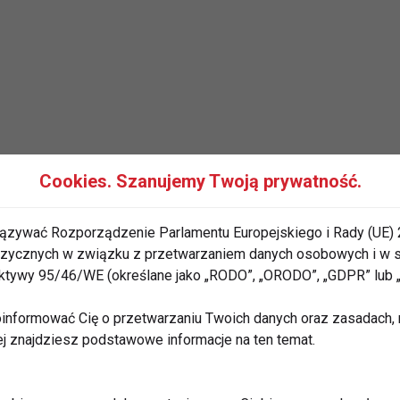
Cookies. Szanujemy Twoją prywatność.
ązywać Rozporządzenie Parlamentu Europejskiego i Rady (UE) 
 fizycznych w związku z przetwarzaniem danych osobowych i w
podłożu psychologicznym. Chociaż powstała seria
rektywy 95/46/WE (określane jako „RODO”, „ORODO”, „GDPR” lub
óre by predystynowały do wystąpienia anoreksji.
informować Cię o przetwarzaniu Twoich danych oraz zasadach, n
logiczne koncepcje tej choroby. Anorektycy często
ej znajdziesz podstawowe informacje na ten temat.
W wieku nastoletnim, takie odczucia mogą być nasilone
 kulturalno-społecznej gloryfikacji szczupłości oraz
ie może być sposobem anorektyka na objęcie kontroli