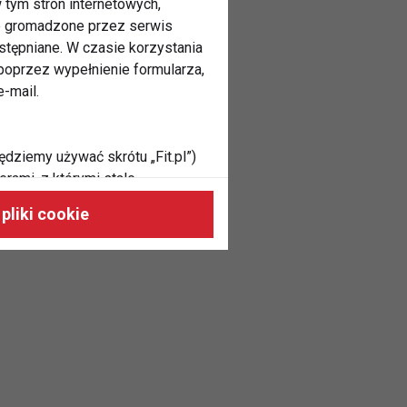
 tym stron internetowych,
ne gromadzone przez serwis
stępniane. W czasie korzystania
oprzez wypełnienie formularza,
-mail.
ędziemy używać skrótu „Fit.pl”)
rami, z którymi stale
 naszych stronach, do Twoich
pliki cookie
h zainteresowań oraz do
dużycia,
malnie odpowiadać Twoim