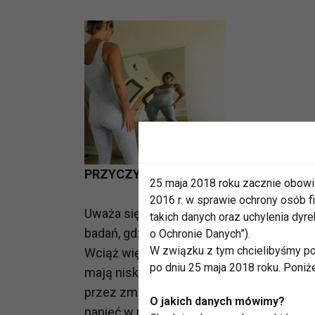
PRZYCZYNY
25 maja 2018 roku zacznie obowi
2016 r. w sprawie ochrony osób
Uważa się, że anoreksja jest chorobą o 
takich danych oraz uchylenia dy
badań, gdzie próbowano określić geny, kt
o Ochronie Danych”).
W związku z tym chcielibyśmy po
Wciąż większość badaczy popiera psycho
po dniu 25 maja 2018 roku. Poniż
mają niskie poczucie własnej wartości. 
przez zmiany dotyczące sfery seksualnej,
O jakich danych mówimy?
napięć w rodzinie. Nadmierne odchudzan