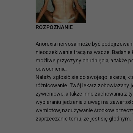
prawną dla pomiarów statystyczny
Przetwarzanie Twoich danych w c
zgody.
ROZPOZNANIE
Anorexia nervosa może być podejrzewana
nieoczekiwanie tracą na wadze. Badanie
możliwe przyczyny chudnięcia, a także po
odwodnienia.
Należy zgłosić się do swojego lekarza, k
różnicowanie. Twój lekarz zobowiązany j
żywieniowe, a także inne zachowania z 
wybieraniu jedzenia z uwagi na zawartość
wymiotów, nadużywanie środków przeczy
zaprzeczanie temu, że jest się głodnym.