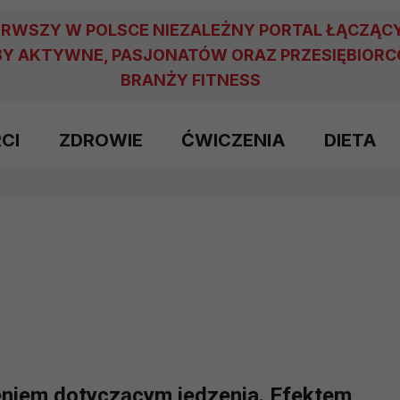
ERWSZY W POLSCE NIEZALEŻNY PORTAL ŁĄCZĄC
Y AKTYWNE, PASJONATÓW ORAZ PRZESIĘBIOR
BRANŻY FITNESS
RCI
ZDROWIE
ĆWICZENIA
DIETA
eniem dotyczącym jedzenia. Efektem