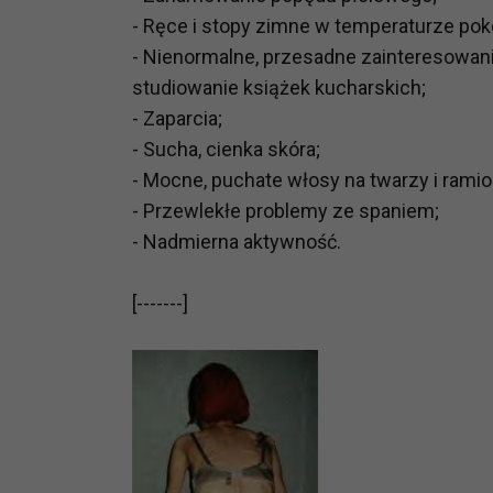
potrzebom
- Ręce i stopy zimne w temperaturze pok
- Nienormalne, przesadne zainteresowanie j
Komu możemy przekazać dane
studiowanie książek kucharskich;
Zgodnie z obowiązującym prawe
- Zaparcia;
np. agencjom marketingowym, p
obowiązującego prawa np. sądy l
- Sucha, cienka skóra;
prawną. Pragniemy też wspomnieć
- Mocne, puchate włosy na twarzy i rami
Zaufanych parterów.
- Przewlekłe problemy ze spaniem;
- Nadmierna aktywność.
Jakie masz prawa w stosunku 
Masz między innymi prawo do żąd
[-------]
także wycofać zgodę na przetwar
szczegółowo tutaj.
Jakie są podstawy prawne prz
Każde przetwarzanie Twoich dany
Podstawą prawną przetwarzania 
analizowania ich i udoskonalani
(tymi umowami są zazwyczaj regu