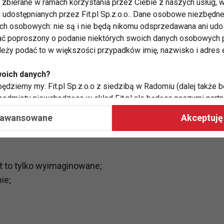
zbierane w ramach korzystania przez Ciebie z naszych usług, w
eowanie swojego wyglądu ale również przez opóźnienie
i udostępnianych przez Fit.pl Sp.z.o.o.. Dane osobowe niezbęd
ego. Anorektycy pochodzą z rodzin gdzie stawiane są
ych osobowych: nie są i nie będą nikomu odsprzedawana ani udo
ć poproszony o podanie niektórych swoich danych osobowych p
jonistami, wykazujący zachowania kompulsywne w
ależy podać to w większości przypadków imię, nazwisko i adres e
zczególności - w szkole. Zaprzeczanie często
pioną na tym żeby pozostać chudym. Anorektycy
woich danych?
 tak, łatwo się denerwują, albo przyjmują postawy
ędziemy my: Fit.pl Sp.z.o.o z siedzibą w Radomiu (dalej także b
 podmioty niewchodzące w skład Fit.pl ale będące naszymi partne
współpraca ma na celu dostosowywanie reklam, które widzisz na
aawansowane
Akceptuję 
 Twoje dane?
aby:
st to tylko wyimaginowane;
atykę, w tym tematykę ukazujących się tam materiałów do Twoic
ie;
grodami,
two usług, w tym aby wykryć ewentualne boty, oszustwa czy na
e do Twoich potrzeb i zainteresowań,
alają nam udoskonalać nasze usługi i sprawić, że będą maksy