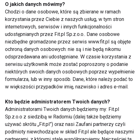
prekursora serotoniny, znanej jako "hormon
O jakich danych mówimy?
szczęścia", co dodatkowo pomaga w regulacji
Chodzi o dane osobowe, które są zbierane w ramach
korzystania przez Ciebie z naszych usług, w tym stron
samopoczucia. Płatki owsiane stanowią kolejny
internetowych, serwisów i innych funkcjonalności
element diety wspierający produkcję tej substancji.
udostępnianych przez Fit.pl Sp.z.o.o.. Dane osobowe
Przy planowaniu diety warto uwzględnić także
niezbędne gromadzone przez serwis www.fit.pl są objęte
fermentowane produkty mleczne, jak jogurt
ochroną danych osobowych: nie są i nie będą nikomu
naturalny czy kefir, które dbają o zdrowie jelit –
odsprzedawana ani udostępniane. W czasie korzystania z
zaznacza Jadwiga Przybyłowska.
serwisu użytkownik może zostać poproszony o podanie
niektórych swoich danych osobowych poprzez wypełnienie
Zasady zbilansowanego odżywiania na
formularza, lub w inny sposób. Dane, które należy podać to
co dzień
w większości przypadków imię, nazwisko i adres e-mail.
Teraz kiedy już wiemy, jakie produkty antystresowe
Kto będzie administratorem Twoich danych?
warto włączyć do naszej diety, czas przystąpić do
Administratorami Twoich danych będziemy my: Fit.pl
Sp.z.o.o z siedzibą w Radomiu (dalej także będziemy
zasad zbilansowanego odżywiania na co dzień.
używać skrótu „Fit.pl”) oraz nasi Zaufani partnerzy czyli
Zwiększony poziom stresu często stawia naszą
podmioty niewchodzące w skład Fit.pl ale będące naszymi
zdolność do właściwego odżywiania na próbę. W
partnerami, z którymi stale współpracujemy. Najczęściej ta