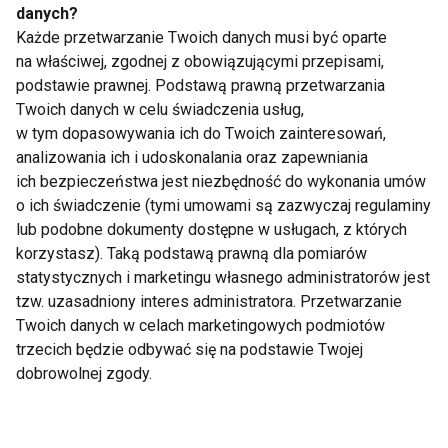
nasze nawyki żywieniowe i skuteczniej radzić sobie
danych?
ze stresem.
Każde przetwarzanie Twoich danych musi być oparte
na właściwej, zgodnej z obowiązującymi przepisami,
Dla wszystkich, którzy pragną zadbać o dobre
podstawie prawnej. Podstawą prawną przetwarzania
samopoczucie, przedstawiamy propozycję na
Twoich danych w celu świadczenia usług,
w tym dopasowywania ich do Twoich zainteresowań,
zbilansowany deser/śniadanie.
analizowania ich i udoskonalania oraz zapewniania
ich bezpieczeństwa jest niezbędność do wykonania umów
Przepis na przekąskę o właściwościach
o ich świadczenie (tymi umowami są zazwyczaj regulaminy
antystresowych dla 2 osób:
lub podobne dokumenty dostępne w usługach, z których
Płatki owsiane górskie/naturalne - 2
korzystasz). Taką podstawą prawną dla pomiarów
statystycznych i marketingu własnego administratorów jest
szklanki
tzw. uzasadniony interes administratora. Przetwarzanie
1 jogurt grecki (ok. 300 g) lub skyr (ok.
Twoich danych w celach marketingowych podmiotów
300 ml)
trzecich będzie odbywać się na podstawie Twojej
dobrowolnej zgody.
½ łyżeczki cynamonu
1 łyżka cukru lub syropu klonowego