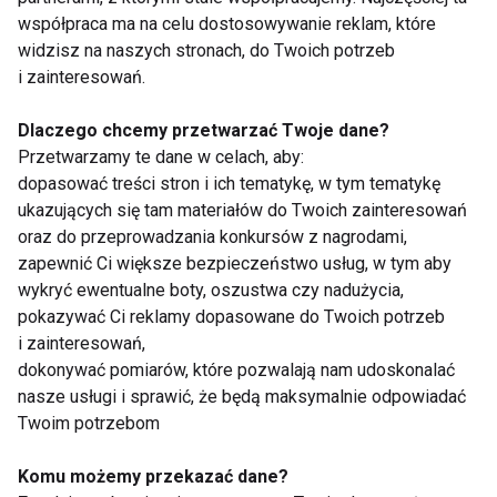
takich sytuacjach zasady zbilansowanego żywienia
współpraca ma na celu dostosowywanie reklam, które
nabierają jeszcze większego znaczenia. Kluczem
widzisz na naszych stronach, do Twoich potrzeb
jest świadomość tego, co jemy oraz jakie
i zainteresowań.
konsekwencje to ma dla naszego ciała i umysłu.
Dlaczego chcemy przetwarzać Twoje dane?
Planowanie posiłków może okazać się szczególnie
Przetwarzamy te dane w celach, aby:
istotne w momentach stresowych. Poprzez
dopasować treści stron i ich tematykę, w tym tematykę
zaplanowanie harmonogramu dań, zapobiegamy
ukazujących się tam materiałów do Twoich zainteresowań
przypadkowemu sięganiu po niezdrowe przekąski
oraz do przeprowadzania konkursów z nagrodami,
lub dania typu fast food. Jest to również sposób na
zapewnić Ci większe bezpieczeństwo usług, w tym aby
wykryć ewentualne boty, oszustwa czy nadużycia,
zminimalizowanie stresu związanego z wyborem
pokazywać Ci reklamy dopasowane do Twoich potrzeb
odpowiednich potraw. Posiłki zaplanowane z
i zainteresowań,
wyprzedzeniem mogą być spokojnie
dokonywać pomiarów, które pozwalają nam udoskonalać
przygotowywane i spożywane, co korzystnie wpływa
nasze usługi i sprawić, że będą maksymalnie odpowiadać
na nasze samopoczucie – podkreśla Jadwiga
Twoim potrzebom
Przybyłowska. Jednak samo planowanie posiłków
Komu możemy przekazać dane?
często nie wystarcza, ponieważ stres zazwyczaj