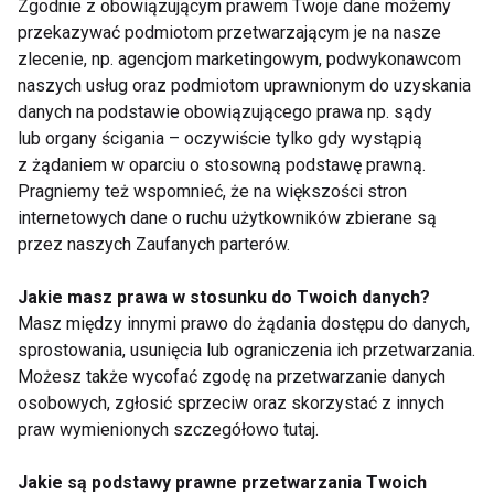
Zgodnie z obowiązującym prawem Twoje dane możemy
powoduje nadmierne łaknienie. Ważne jest, abyśmy
przekazywać podmiotom przetwarzającym je na nasze
nauczyli się radzić sobie w takich sytuacjach.
zlecenie, np. agencjom marketingowym, podwykonawcom
Możemy skorzystać z różnych technik
naszych usług oraz podmiotom uprawnionym do uzyskania
relaksacyjnych, takich jak medytacja, joga czy
danych na podstawie obowiązującego prawa np. sądy
głębokie oddychanie, aby złagodzić napięcie
lub organy ścigania – oczywiście tylko gdy wystąpią
z żądaniem w oparciu o stosowną podstawę prawną.
emocjonalne i uniknąć kompulsywnego sięgania po
Pragniemy też wspomnieć, że na większości stron
jedzenie.
internetowych dane o ruchu użytkowników zbierane są
przez naszych Zaufanych parterów.
Pamiętajmy także o zachowaniu świadomości
podczas spożywania posiłków. Zbyt często jedzenie
Jakie masz prawa w stosunku do Twoich danych?
odbywa się „na autopilocie”, bez zastanowienia się
Masz między innymi prawo do żądania dostępu do danych,
nad tym, co i dlaczego trafia do naszego żołądka. Być
sprostowania, usunięcia lub ograniczenia ich przetwarzania.
może warto zwrócić uwagę na to, jakie emocje
Możesz także wycofać zgodę na przetwarzanie danych
osobowych, zgłosić sprzeciw oraz skorzystać z innych
towarzyszą nam podczas jedzenia oraz jakie
praw wymienionych szczegółowo tutaj.
sygnały przekazuje nam nasze ciało. Rozwijanie tej
świadomości może pomóc nam lepiej zrozumieć
Jakie są podstawy prawne przetwarzania Twoich