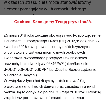
W czasach stresu dieta może stanowić istotny
element pomagający w utrzymaniu dobrego
samopoczucia. Podczas momentów wzmożonego
Cookies. Szanujemy Twoją prywatność.
napięcia warto sięgać po żywność, która nie tylko
smakuje wybornie, ale również korzystnie wpływa na
naszą równowagę psychiczną i fizyczną. Produkty
25 maja 2018 roku zacznie obowiązywać Rozporządzenie
Parlamentu Europejskiego i Rady (UE) 2016/679 z dnia 27
obfite w przeciwutleniacze, jak ciemna czekolada i
kwietnia 2016 r. w sprawie ochrony osób fizycznych
kakao, pobudzają krążenie krwi, zwiększają
w związku z przetwarzaniem danych osobowych
produkcję endorfin i poprawiają nastrój. Zielona
i w sprawie swobodnego przepływu takich danych
herbata jest kolejnym sprzymierzeńcem,
oraz uchylenia dyrektywy 95/46/WE (określane jako
oferującym antyoksydanty, które łagodzą uczucie
„RODO”, „ORODO”, „GDPR” lub „Ogólne Rozporządzenie
nerwowości. Składniki zawierające kwasy omega-3,
o Ochronie Danych”).
W związku z tym chcielibyśmy poinformować Cię
takie jak ryby i owoce morza, mają korzystny wpływ
o przetwarzaniu Twoich danych oraz zasadach, na jakich
na elastyczność błon komórkowych układu
będzie się to odbywało po dniu 25 maja 2018 roku. Poniżej
nerwowego, co łagodzi objawy depresji i lęku.
znajdziesz podstawowe informacje na ten temat.
Banany oraz orzechy to bogate źródła tryptofanu,