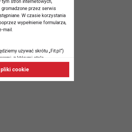
 tym stron internetowych,
ne gromadzone przez serwis
stępniane. W czasie korzystania
oprzez wypełnienie formularza,
-mail.
ędziemy używać skrótu „Fit.pl”)
rami, z którymi stale
 naszych stronach, do Twoich
pliki cookie
h zainteresowań oraz do
dużycia,
malnie odpowiadać Twoim