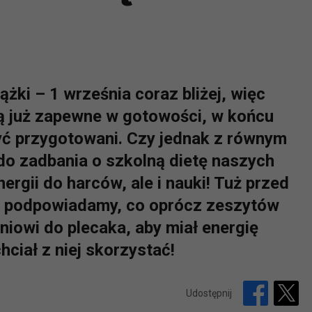
iążki – 1 września coraz bliżej, więc
ą już zapewne w gotowości, w końcu
być przygotowani. Czy jednak z równym
o zadbania o szkolną dietę naszych
nergii do harców, ale i nauki! Tuż przed
o podpowiadamy, co oprócz zeszytów
iowi do plecaka, aby miał energię
hciał z niej skorzystać!
Udostępnij