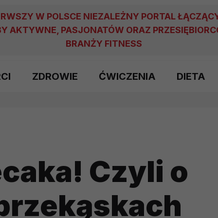
ERWSZY W POLSCE NIEZALEŻNY PORTAL ŁĄCZĄC
Y AKTYWNE, PASJONATÓW ORAZ PRZESIĘBIOR
BRANŻY FITNESS
RCI
ZDROWIE
ĆWICZENIA
DIETA
caka! Czyli o
przekąskach