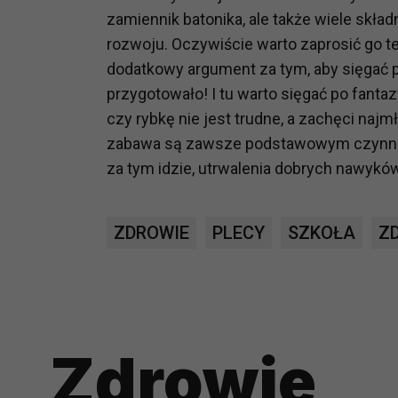
zamiennik batonika, ale także wiele sk
prawną dla pomiarów statystyczny
Przetwarzanie Twoich danych w c
rozwoju. Oczywiście warto zaprosić go t
zgody.
dodatkowy argument za tym, aby sięgać p
przygotowało! I tu warto sięgać po fanta
czy rybkę nie jest trudne, a zachęci naj
zabawa są zawsze podstawowym czynnik
za tym idzie, utrwalenia dobrych nawykó
ZDROWIE
PLECY
SZKOŁA
Z
Zdrowie