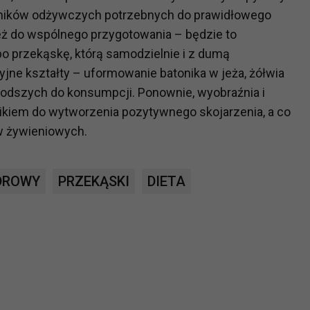
ładników odżywczych potrzebnych do prawidłowego
ch i marketingu własnego administratorów jest tzw. uzasadniony
elach marketingowych podmiotów trzecich będzie odbywać się 
eż do wspólnego przygotowania – będzie to
o przekąskę, którą samodzielnie i z dumą
zyjne kształty – uformowanie batonika w jeża, żółwia
młodszych do konsumpcji. Ponownie, wyobraźnia i
iem do wytworzenia pozytywnego skojarzenia, a co
w żywieniowych.
DROWY
PRZEKĄSKI
DIETA