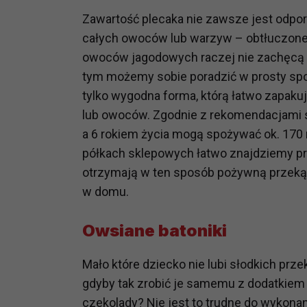
potrzebom
Zawartość plecaka nie zawsze jest odpor
całych owoców lub warzyw – obtłuczone j
Komu możemy przekazać dane
owoców jagodowych raczej nie zachęcą n
Zgodnie z obowiązującym prawe
np. agencjom marketingowym, p
tym możemy sobie poradzić w prosty spo
obowiązującego prawa np. sądy l
tylko wygodna forma, którą łatwo zapaku
prawną. Pragniemy też wspomnieć
lub owoców. Zgodnie z rekomendacjami s
Zaufanych parterów.
a 6 rokiem życia mogą spożywać ok. 170 m
półkach sklepowych łatwo znajdziemy p
Jakie masz prawa w stosunku 
otrzymają w ten sposób pożywną przeką
Masz między innymi prawo do żąd
także wycofać zgodę na przetwar
w domu.
szczegółowo tutaj.
Owsiane batoniki
Jakie są podstawy prawne prz
Każde przetwarzanie Twoich dany
Mało które dziecko nie lubi słodkich prz
Podstawą prawną przetwarzania 
gdyby tak zrobić je samemu z dodatkie
analizowania ich i udoskonalani
czekolady? Nie jest to trudne do wykonan
(tymi umowami są zazwyczaj regu