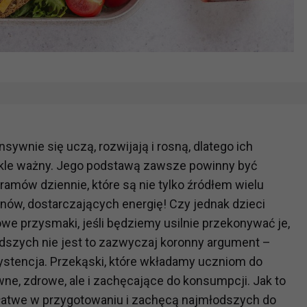
nsywnie się uczą, rozwijają i rosną, dlatego ich
ykle ważny. Jego podstawą zawsze powinny być
amów dziennie, które są nie tylko źródłem wielu
nów, dostarczających energię! Czy jednak dzieci
e przysmaki, jeśli będziemy usilnie przekonywać je,
łodszych nie jest to zazwyczaj koronny argument –
ystencja. Przekąski, które wkładamy uczniom do
wne, zdrowe, ale i zachęcające do konsumpcji. Jak to
są łatwe w przygotowaniu i zachęcą najmłodszych do