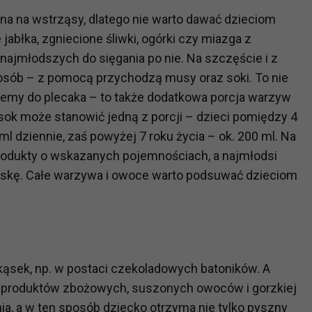
na na wstrząsy, dlatego nie warto dawać dzieciom
abłka, zgniecione śliwki, ogórki czy miazga z
?
ajmłodszych do sięgania po nie. Na szczęście i z
m Twoje dane możemy przekazywać podmiotom przetwarzającym
odwykonawcom naszych usług oraz podmiotom uprawnionym do u
sób – z pomocą przychodzą musy oraz soki. To nie
ub organy ścigania – oczywiście tylko gdy wystąpią z żądanie
jemy do plecaka – to także dodatkowa porcja warzyw
, że na większości stron internetowych dane o ruchu użytkown
ok może stanowić jedną z porcji – dzieci pomiędzy 4
l dziennie, zaś powyżej 7 roku życia – ok. 200 ml. Na
rodukty o wskazanych pojemnościach, a najmłodsi
do Twoich danych?
skę. Całe warzywa i owoce warto podsuwać dzieciom
ania dostępu do danych, sprostowania, usunięcia lub ogranicze
zanie danych osobowych, zgłosić sprzeciw oraz skorzystać z 
etwarzania Twoich danych?
ch musi być oparte na właściwej, zgodnej z obowiązującymi prz
ekąsek, np. w postaci czekoladowych batoników. A
Twoich danych w celu świadczenia usług, w tym dopasowywania
m produktów zbożowych, suszonych owoców i gorzkiej
a oraz zapewniania ich bezpieczeństwa jest niezbędność do wyk
ia, a w ten sposób dziecko otrzyma nie tylko pyszny
laminy lub podobne dokumenty dostępne w usługach, z których