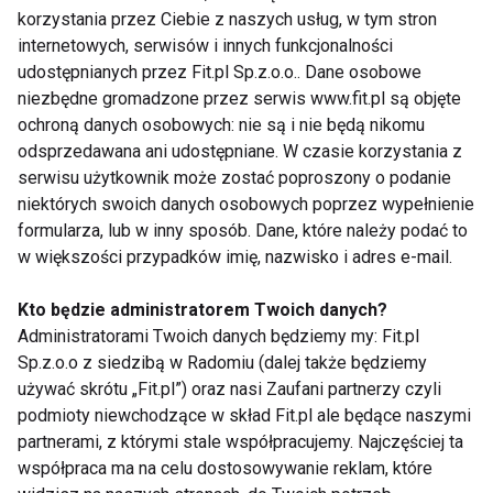
wanilią, goździkami i so¬kiem z cytryny, a także ze
korzystania przez Ciebie z naszych usług, w tym stron
świeżą śmietanką lub sosami z czerwonych
internetowych, serwisów i innych funkcjonalności
owo¬ców. Jabłka w surówkach i sałatkach najlepiej
udostępnianych przez Fit.pl Sp.z.o.o.. Dane osobowe
niezbędne gromadzone przez serwis www.fit.pl są objęte
komponują się z sałatą, czerwoną kapustą, selerem,
ochroną danych osobowych: nie są i nie będą nikomu
burakami, orzechami włoskimi i rodzynkami. Sałatki
odsprzedawana ani udostępniane. W czasie korzystania z
z jabłkami najczęściej polewa się sosami winegret.
serwisu użytkownik może zostać poproszony o podanie
niektórych swoich danych osobowych poprzez wypełnienie
dr Aleksandra Czarnewicz-Kamińska
formularza, lub w inny sposób. Dane, które należy podać to
w większości przypadków imię, nazwisko i adres e-mail.
www.dieta.fit.pl
Kto będzie administratorem Twoich danych?
Administratorami Twoich danych będziemy my: Fit.pl
Sp.z.o.o z siedzibą w Radomiu (dalej także będziemy
OWOCE
JABŁKA
JABŁKO
DIETA
używać skrótu „Fit.pl”) oraz nasi Zaufani partnerzy czyli
podmioty niewchodzące w skład Fit.pl ale będące naszymi
partnerami, z którymi stale współpracujemy. Najczęściej ta
współpraca ma na celu dostosowywanie reklam, które