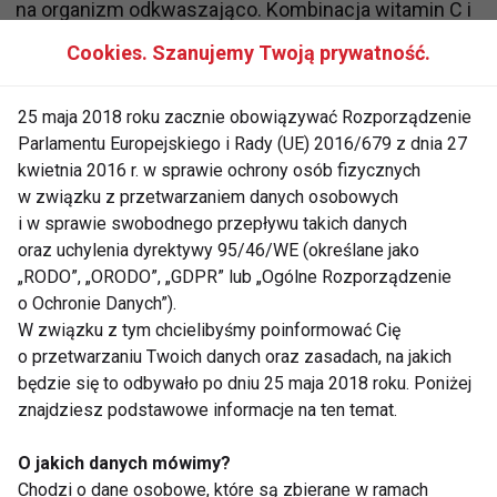
na organizm odkwaszająco. Kombinacja witamin C i
P oraz magnezu uelastycznia oraz uszczelnia
Cookies. Szanujemy Twoją prywatność.
naczynia krwionośne, zapobiegając miażdżycy.
Błonnik pokarmowy, zawarty w miąższu, skórce i
25 maja 2018 roku zacznie obowiązywać Rozporządzenie
gniazdach na-siennych, działa oczyszczająco na
Parlamentu Europejskiego i Rady (UE) 2016/679 z dnia 27
organizm (wymiata resztki). Zawartość witaminy C w
kwietnia 2016 r. w sprawie ochrony osób fizycznych
poszczególnych odmianach jabłek jest różna.
w związku z przetwarzaniem danych osobowych
i w sprawie swobodnego przepływu takich danych
Najwięcej
kwasu askorbinowego
mają antonówki i
oraz uchylenia dyrektywy 95/46/WE (określane jako
grochówki, najmniej - odmiana landsberska i
„RODO”, „ORODO”, „GDPR” lub „Ogólne Rozporządzenie
starking. Szczególnie dużo witami¬ny C gromadzi
o Ochronie Danych”).
się w owocach dojrzewających na drzewach od
W związku z tym chcielibyśmy poinformować Cię
strony połu¬dniowej.
o przetwarzaniu Twoich danych oraz zasadach, na jakich
będzie się to odbywało po dniu 25 maja 2018 roku. Poniżej
znajdziesz podstawowe informacje na ten temat.
Jabłko w kuchni
O jakich danych mówimy?
Duszone jabłka można podawać z cynamonem,
Chodzi o dane osobowe, które są zbierane w ramach