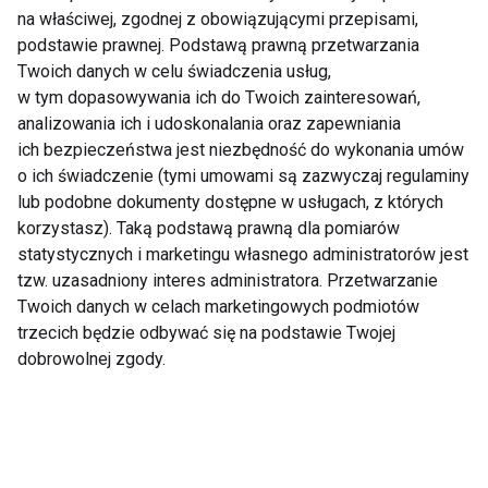
gruszki!
na właściwej, zgodnej z obowiązującymi przepisami,
podstawie prawnej. Podstawą prawną przetwarzania
Twoich danych w celu świadczenia usług,
w tym dopasowywania ich do Twoich zainteresowań,
analizowania ich i udoskonalania oraz zapewniania
Jak wzmacniać
Uwaga na ocet
ich bezpieczeństwa jest niezbędność do wykonania umów
odporność zimą?
jabłkowy! Ten fit
o ich świadczenie (tymi umowami są zazwyczaj regulaminy
Jedzmy marchew,
produkt może
lub podobne dokumenty dostępne w usługach, z których
buraki, jabłka i
zaszkodzić zębom
korzystasz). Taką podstawą prawną dla pomiarów
gruszki!
statystycznych i marketingu własnego administratorów jest
tzw. uzasadniony interes administratora. Przetwarzanie
Twoich danych w celach marketingowych podmiotów
trzecich będzie odbywać się na podstawie Twojej
dobrowolnej zgody.
Czy warto stosować
Ulubieńcem jest
ocet jabłkowy? 5
jabłko, zaś w kuchni
najlepszych powodów
króluje ziemniak - po
jakie owoce i warzywa
najchętniej sięgają