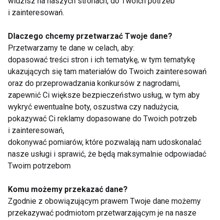
widzisz na naszych stronach, do Twoich potrzeb
Owoce
i zainteresowań.
Dlaczego chcemy przetwarzać Twoje dane?
Przetwarzamy te dane w celach, aby:
dopasować treści stron i ich tematykę, w tym tematykę
ukazujących się tam materiałów do Twoich zainteresowań
oraz do przeprowadzania konkursów z nagrodami,
zapewnić Ci większe bezpieczeństwo usług, w tym aby
Jabłka znów
Co lepsze: jagody czy
wykryć ewentualne boty, oszustwa czy nadużycia,
najchętniej
borówki
pokazywać Ci reklamy dopasowane do Twoich potrzeb
wybieranym owocem
amerykańskie?
i zainteresowań,
w Polsce
dokonywać pomiarów, które pozwalają nam udoskonalać
nasze usługi i sprawić, że będą maksymalnie odpowiadać
Twoim potrzebom
Komu możemy przekazać dane?
Zgodnie z obowiązującym prawem Twoje dane możemy
Bezmleczne waniliowe
Słodki grill, czyli
przekazywać podmiotom przetwarzającym je na nasze
gofry z owocami
wrzuć owoc na ruszt!