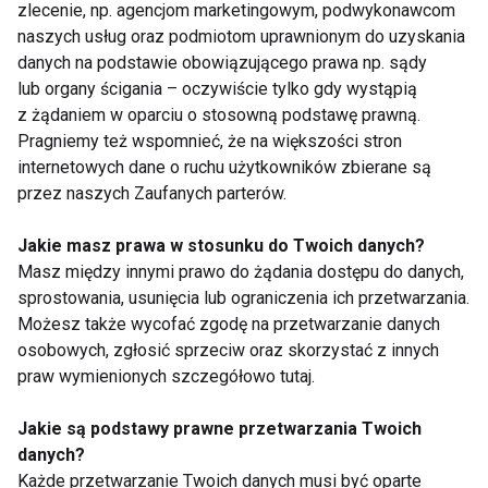
zlecenie, np. agencjom marketingowym, podwykonawcom
naszych usług oraz podmiotom uprawnionym do uzyskania
danych na podstawie obowiązującego prawa np. sądy
Pokaż więcej
lub organy ścigania – oczywiście tylko gdy wystąpią
z żądaniem w oparciu o stosowną podstawę prawną.
Pragniemy też wspomnieć, że na większości stron
internetowych dane o ruchu użytkowników zbierane są
Jabłka
przez naszych Zaufanych parterów.
Jakie masz prawa w stosunku do Twoich danych?
Masz między innymi prawo do żądania dostępu do danych,
sprostowania, usunięcia lub ograniczenia ich przetwarzania.
Możesz także wycofać zgodę na przetwarzanie danych
osobowych, zgłosić sprzeciw oraz skorzystać z innych
praw wymienionych szczegółowo tutaj.
Jak dobrze wybrać
Jak wzmacniać
tłoczony sok
odporność zimą?
Jakie są podstawy prawne przetwarzania Twoich
jabłkowy?
Jedzmy marchew,
danych?
buraki, jabłka i
Każde przetwarzanie Twoich danych musi być oparte