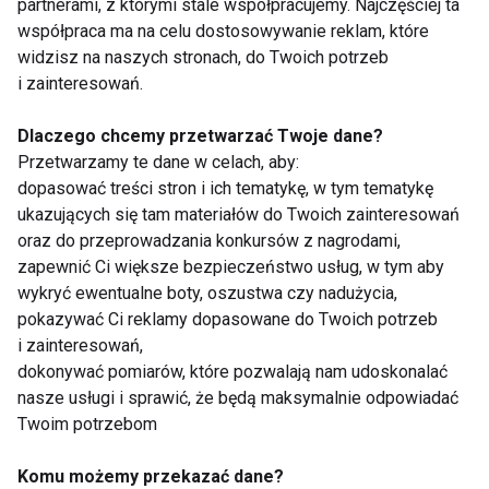
partnerami, z którymi stale współpracujemy. Najczęściej ta
samopoczucie w jesienne dni.
współpraca ma na celu dostosowywanie reklam, które
widzisz na naszych stronach, do Twoich potrzeb
Oprócz tłuszczów, orzechy włoskie dostarczają
i zainteresowań.
białka, błonnika oraz witamin z grupy B, co sprawia,
że są idealnym składnikiem diety dla osób
Dlaczego chcemy przetwarzać Twoje dane?
Przetwarzamy te dane w celach, aby:
aktywnych fizycznie, chcących utrzymać formę
dopasować treści stron i ich tematykę, w tym tematykę
przez cały rok.
ukazujących się tam materiałów do Twoich zainteresowań
oraz do przeprowadzania konkursów z nagrodami,
Jak spożywać orzechy włoskie?
zapewnić Ci większe bezpieczeństwo usług, w tym aby
wykryć ewentualne boty, oszustwa czy nadużycia,
Dodatek do sałatek i owsianek
pokazywać Ci reklamy dopasowane do Twoich potrzeb
Domowe masło orzechowe z orzechów
i zainteresowań,
włoskich
dokonywać pomiarów, które pozwalają nam udoskonalać
nasze usługi i sprawić, że będą maksymalnie odpowiadać
Przekąska w postaci garści orzechów
Twoim potrzebom
na drugie śniadanie
Komu możemy przekazać dane?