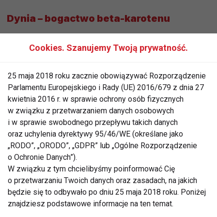
Dynia – bogactwo beta-karotenu
Dynia to kolejne warzywo, które króluje jesienią. Jest
Cookies. Szanujemy Twoją prywatność.
nie tylko smaczna, ale także wyjątkowo zdrowa.
Zawiera duże ilości beta-karotenu, który organizm
25 maja 2018 roku zacznie obowiązywać Rozporządzenie
przekształca w witaminę A, wspierając zdrowie
Parlamentu Europejskiego i Rady (UE) 2016/679 z dnia 27
skóry, wzroku i odporności. Dynia jest również
kwietnia 2016 r. w sprawie ochrony osób fizycznych
źródłem potasu, który pomaga utrzymać odpowiedni
w związku z przetwarzaniem danych osobowych
poziom nawodnienia oraz reguluje ciśnienie krwi.
i w sprawie swobodnego przepływu takich danych
oraz uchylenia dyrektywy 95/46/WE (określane jako
Dzięki swojej uniwersalności, dynia może być
„RODO”, „ORODO”, „GDPR” lub „Ogólne Rozporządzenie
o Ochronie Danych”).
wykorzystywana w wielu przepisach – od zup po
W związku z tym chcielibyśmy poinformować Cię
ciasta. Jej delikatny smak sprawia, że jest
o przetwarzaniu Twoich danych oraz zasadach, na jakich
doskonałym składnikiem zarówno dań wytrawnych,
będzie się to odbywało po dniu 25 maja 2018 roku. Poniżej
jak i słodkich.
znajdziesz podstawowe informacje na ten temat.