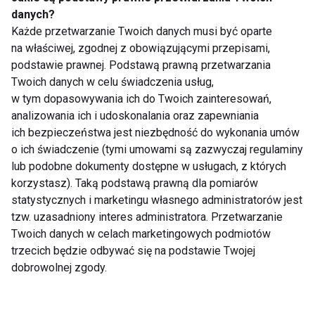
danych?
Koktajl z imbiru, marchewki i
Każde przetwarzanie Twoich danych musi być oparte
pomarańczy
na właściwej, zgodnej z obowiązującymi przepisami,
Zupa z soczewicy z dodatkiem
podstawie prawnej. Podstawą prawną przetwarzania
świeżego imbiru
Twoich danych w celu świadczenia usług,
w tym dopasowywania ich do Twoich zainteresowań,
Jesienne superfoods to klucz do utrzymania
analizowania ich i udoskonalania oraz zapewniania
ich bezpieczeństwa jest niezbędność do wykonania umów
zdrowia, odporności i formy w chłodniejszych
o ich świadczenie (tymi umowami są zazwyczaj regulaminy
miesiącach. Jarmuż, buraki, kiszonki, dynia, orzechy
lub podobne dokumenty dostępne w usługach, z których
włoskie i imbir to produkty, które dostarczają
korzystasz). Taką podstawą prawną dla pomiarów
niezbędnych witamin, minerałów oraz
statystycznych i marketingu własnego administratorów jest
antyoksydantów, pomagając organizmowi przetrwać
tzw. uzasadniony interes administratora. Przetwarzanie
sezon przeziębień i infekcji. Włączenie ich do
Twoich danych w celach marketingowych podmiotów
trzecich będzie odbywać się na podstawie Twojej
codziennej diety to doskonały sposób na zadbanie o
dobrowolnej zgody.
swoje zdrowie, a także cieszenie się pysznymi,
pełnymi smaku posiłkami.