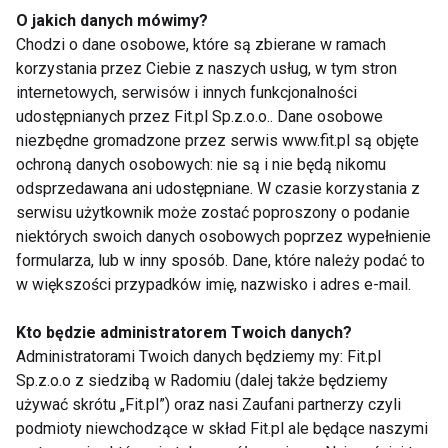
Jak spożywać dynię?
O jakich danych mówimy?
Chodzi o dane osobowe, które są zbierane w ramach
Zupa krem z dyni z imbirem i mlekiem
korzystania przez Ciebie z naszych usług, w tym stron
kokosowym
internetowych, serwisów i innych funkcjonalności
udostępnianych przez Fit.pl Sp.z.o.o.. Dane osobowe
Placki dyniowe z dodatkiem twarogu
niezbędne gromadzone przez serwis www.fit.pl są objęte
Pieczona dynia z rozmarynem i
ochroną danych osobowych: nie są i nie będą nikomu
czosnkiem jako zdrowy dodatek do
odsprzedawana ani udostępniane. W czasie korzystania z
obiadu
serwisu użytkownik może zostać poproszony o podanie
niektórych swoich danych osobowych poprzez wypełnienie
Orzechy włoskie – bogactwo zdrowych
formularza, lub w inny sposób. Dane, które należy podać to
tłuszczów
w większości przypadków imię, nazwisko i adres e-mail.
Orzechy włoskie to prawdziwa skarbnica zdrowych
Kto będzie administratorem Twoich danych?
tłuszczów, w tym kwasów omega-3, które wspierają
Administratorami Twoich danych będziemy my: Fit.pl
Sp.z.o.o z siedzibą w Radomiu (dalej także będziemy
pracę mózgu, serca oraz działają przeciwzapalnie.
używać skrótu „Fit.pl”) oraz nasi Zaufani partnerzy czyli
Ich regularne spożywanie pomaga wzmocnić układ
podmioty niewchodzące w skład Fit.pl ale będące naszymi
odpornościowy oraz poprawić koncentrację i