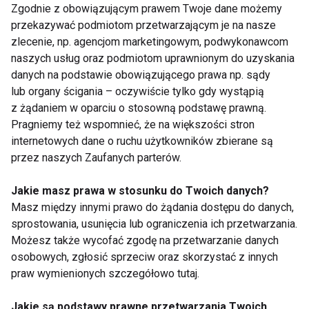
Imbir – naturalny rozgrzewacz
Zgodnie z obowiązującym prawem Twoje dane możemy
przekazywać podmiotom przetwarzającym je na nasze
Jesienią, gdy temperatury spadają, warto sięgać po
zlecenie, np. agencjom marketingowym, podwykonawcom
produkty, które rozgrzewają organizm od wewnątrz.
naszych usług oraz podmiotom uprawnionym do uzyskania
Imbir jest jednym z najskuteczniejszych
danych na podstawie obowiązującego prawa np. sądy
naturalnych rozgrzewaczy, który jednocześnie
lub organy ścigania – oczywiście tylko gdy wystąpią
wspiera układ odpornościowy i pomaga w walce z
z żądaniem w oparciu o stosowną podstawę prawną.
Pragniemy też wspomnieć, że na większości stron
przeziębieniami.
internetowych dane o ruchu użytkowników zbierane są
przez naszych Zaufanych parterów.
Imbir ma silne właściwości przeciwzapalne, a także
działa antybakteryjnie i przeciwwirusowo.
Jakie masz prawa w stosunku do Twoich danych?
Dodawanie go do herbaty, koktajli czy zup może
Masz między innymi prawo do żądania dostępu do danych,
wzmocnić organizm w okresie wzmożonego ryzyka
sprostowania, usunięcia lub ograniczenia ich przetwarzania.
infekcji.
Możesz także wycofać zgodę na przetwarzanie danych
osobowych, zgłosić sprzeciw oraz skorzystać z innych
Jak spożywać imbir?
praw wymienionych szczegółowo tutaj.
Herbata imbirowa z miodem i cytryną
Jakie są podstawy prawne przetwarzania Twoich