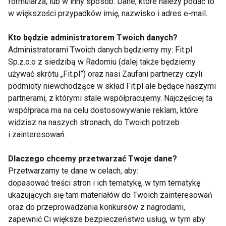
formularza, lub w inny sposób. Dane, które należy podać to
- świeży tymianek
w większości przypadków imię, nazwisko i adres e-mail.
- sól i pieprz
Kto będzie administratorem Twoich danych?
Przygotowanie:
Administratorami Twoich danych będziemy my: Fit.pl
Bakłażana i dynię pokroić w kostkę. Na patelni
Sp.z.o.o z siedzibą w Radomiu (dalej także będziemy
używać skrótu „Fit.pl”) oraz nasi Zaufani partnerzy czyli
rozgrzać 1 łyżkę oliwy i podsmażyć bakłażana. Jak
podmioty niewchodzące w skład Fit.pl ale będące naszymi
zmięknie przełożyć na talerz. Oczyścić brokuł,
partnerami, z którymi stale współpracujemy. Najczęściej ta
podzielić na różyczki, opłukać i gotować 5 min. aż
współpraca ma na celu dostosowywanie reklam, które
lekko zmięknie. Pomidory pokroić w grubsze
widzisz na naszych stronach, do Twoich potrzeb
plasterki. Przygotowane warzywa doprawić solą i
i zainteresowań.
pieprzem, wymieszać i przełożyć do
Dlaczego chcemy przetwarzać Twoje dane?
wysmarowanego oliwą naczynia żaroodpornego.
Przetwarzamy te dane w celach, aby:
Całość posypać obficie startym serem żółtym.
dopasować treści stron i ich tematykę, w tym tematykę
Rozgrzać piekarnik do 190°C i piec przez 10 min. aż
ukazujących się tam materiałów do Twoich zainteresowań
ser się roztopi. Gotową zapiekankę lekko ostudzić i
oraz do przeprowadzania konkursów z nagrodami,
posypać świeżym tymiankiem.
zapewnić Ci większe bezpieczeństwo usług, w tym aby