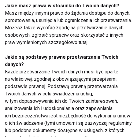
sparzyć wrzątkiem, ściągnąć skórkę i pokroić w
Jakie masz prawa w stosunku do Twoich danych?
plasterki. Czosnek posiekać i wymieszać z
Masz między innymi prawo do żądania dostępu do danych,
sprostowania, usunięcia lub ograniczenia ich przetwarzania.
miąższem patisonów, płatkami chili i oliwą. Patisony
Możesz także wycofać zgodę na przetwarzanie danych
posolić w środku i na przemian, warstwami układać
osobowych, zgłosić sprzeciw oraz skorzystać z innych
pomidory, miąższ, starty ser żółty i igiełki rozmarynu
praw wymienionych szczegółowo tutaj.
(ostatnią warstwą powinien być ser). Tak
przygotowane patisony przykryć „czapkami” i upiec
Jakie są podstawy prawne przetwarzania Twoich
w piekarniku w temperaturze 180oC przez ok. 40
danych?
Każde przetwarzanie Twoich danych musi być oparte
minut.
na właściwej, zgodnej z obowiązującymi przepisami,
podstawie prawnej. Podstawą prawną przetwarzania
Duńska zupa porowa z serkiem topionym
Twoich danych w celu świadczenia usług,
w tym dopasowywania ich do Twoich zainteresowań,
Składniki:
analizowania ich i udoskonalania oraz zapewniania
- 1 l bulionu warzywnego
ich bezpieczeństwa jest niezbędność do wykonania umów
- 3-4 pory
o ich świadczenie (tymi umowami są zazwyczaj regulaminy
- 1 cebula
lub podobne dokumenty dostępne w usługach, z których
- 4 łyżki masła MSM Mońki