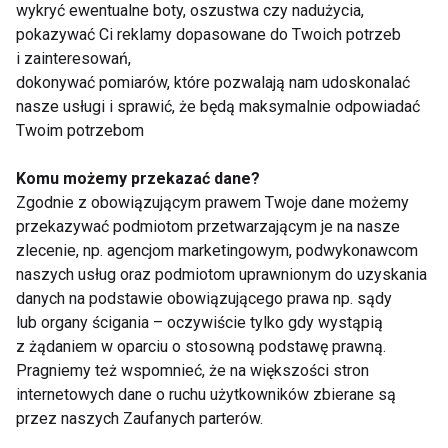
wykryć ewentualne boty, oszustwa czy nadużycia,
Patisony faszerowane pomidorami i serem
pokazywać Ci reklamy dopasowane do Twoich potrzeb
morskim
i zainteresowań,
dokonywać pomiarów, które pozwalają nam udoskonalać
Składniki:
nasze usługi i sprawić, że będą maksymalnie odpowiadać
Twoim potrzebom
- 4 średnie sztuki patisonów (ok. 12-14 cm średnicy)
- 300 g pomidorów Lima (lub innych mięsistych)
Komu możemy przekazać dane?
- 300 g sera żółtego – Morski MSM Mońki
Zgodnie z obowiązującym prawem Twoje dane możemy
- 2 ząbki czosnku
przekazywać podmiotom przetwarzającym je na nasze
- ¼ łyżeczki chilli
zlecenie, np. agencjom marketingowym, podwykonawcom
- 2 gałązki świeżego rozmarynu
naszych usług oraz podmiotom uprawnionym do uzyskania
danych na podstawie obowiązującego prawa np. sądy
- 2 łyżki oliwy z oliwek
lub organy ścigania – oczywiście tylko gdy wystąpią
- sól do smaku
z żądaniem w oparciu o stosowną podstawę prawną.
Pragniemy też wspomnieć, że na większości stron
Wykonanie:
internetowych dane o ruchu użytkowników zbierane są
Patisonom odciąć tak zwane „czapki”, wydrążyć
przez naszych Zaufanych parterów.
miąższ ze środków i pokroić w kostkę. Pomidory