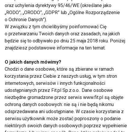
jako dodatek, ale warto czasami oddać im należny
oraz uchylenia dyrektywy 95/46/WE (określane jako
szacunek i uczynić z nich głównego bohatera
„RODO”, „ORODO”, „GDPR” lub „Ogólne Rozporządzenie
kulinarnej bajki. Ciekawym pomysłem na
o Ochronie Danych”).
rozgrzewające danie serwowane podczas spotkań
W związku z tym chcielibyśmy poinformować Cię
o przetwarzaniu Twoich danych oraz zasadach, na jakich
w rodzinnym gronie jest podanie kurek pod
będzie się to odbywało po dniu 25 maja 2018 roku. Poniżej
pierzynką z ciasta francuskiego i sera żółtego –
znajdziesz podstawowe informacje na ten temat.
skorzystajcie z poniższego przepisu i smacznego!
O jakich danych mówimy?
Zapiekanka z dynią i serem
Chodzi o dane osobowe, które są zbierane w ramach
korzystania przez Ciebie z naszych usług, w tym stron
Składniki:
internetowych, serwisów i innych funkcjonalności
- brokuł
udostępnianych przez Fit.pl Sp.z.o.o.. Dane osobowe
- bakłażan
niezbędne gromadzone przez serwis www.fit.pl są objęte
- 30-40 g miąższu dyni
ochroną danych osobowych: nie są i nie będą nikomu
odsprzedawana ani udostępniane. W czasie korzystania z
- 3-4 pomidory
serwisu użytkownik może zostać poproszony o podanie
- 200 g sera żółtego Gouda MSM Mońki
niektórych swoich danych osobowych poprzez wypełnienie
- 2 łyżki oliwy z oliwek