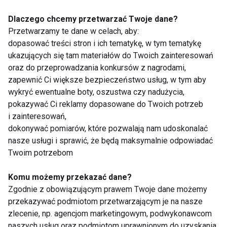
Bejnarowicz.
Dlaczego chcemy przetwarzać Twoje dane?
Przetwarzamy te dane w celach, aby:
dopasować treści stron i ich tematykę, w tym tematykę
Jesienią często czujemy się przygnębieni i
ukazujących się tam materiałów do Twoich zainteresowań
zmęczeni z powodu braku słońca i krótszych dni.
oraz do przeprowadzania konkursów z nagrodami,
Koktajl z owoców i warzyw może być świetnym
zapewnić Ci większe bezpieczeństwo usług, w tym aby
sposobem na dobry dzień i dodanie sobie energii.
wykryć ewentualne boty, oszustwa czy nadużycia,
pokazywać Ci reklamy dopasowane do Twoich potrzeb
Możemy eksperymentować z różnymi smakami i
i zainteresowań,
kolorami, aby znaleźć swój ulubiony koktajl.
dokonywać pomiarów, które pozwalają nam udoskonalać
Jesienne koktajle mają wiele zalet dla naszego
nasze usługi i sprawić, że będą maksymalnie odpowiadać
zdrowia i samopoczucia. Warto więc wprowadzić je
Twoim potrzebom
do naszej codziennej diety i cieszyć się ich
smakiem i aromatem.
Komu możemy przekazać dane?
Zgodnie z obowiązującym prawem Twoje dane możemy
przekazywać podmiotom przetwarzającym je na nasze
zlecenie, np. agencjom marketingowym, podwykonawcom
naszych usług oraz podmiotom uprawnionym do uzyskania