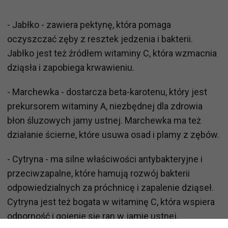
- Jabłko - zawiera pektynę, która pomaga
oczyszczać zęby z resztek jedzenia i bakterii.
Jabłko jest też źródłem witaminy C, która wzmacnia
dziąsła i zapobiega krwawieniu.
- Marchewka - dostarcza beta-karotenu, który jest
prekursorem witaminy A, niezbędnej dla zdrowia
błon śluzowych jamy ustnej. Marchewka ma też
działanie ścierne, które usuwa osad i plamy z zębów.
- Cytryna - ma silne właściwości antybakteryjne i
przeciwzapalne, które hamują rozwój bakterii
odpowiedzialnych za próchnicę i zapalenie dziąseł.
Cytryna jest też bogata w witaminę C, która wspiera
odporność i gojenie się ran w jamie ustnej.