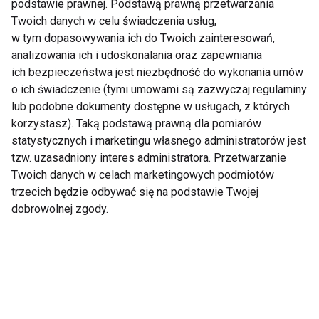
podstawie prawnej. Podstawą prawną przetwarzania
Twoich danych w celu świadczenia usług,
w tym dopasowywania ich do Twoich zainteresowań,
analizowania ich i udoskonalania oraz zapewniania
ich bezpieczeństwa jest niezbędność do wykonania umów
o ich świadczenie (tymi umowami są zazwyczaj regulaminy
Cytryna w trosce o
Nawodnienie
lub podobne dokumenty dostępne w usługach, z których
urodę
organizmu
korzystasz). Taką podstawą prawną dla pomiarów
statystycznych i marketingu własnego administratorów jest
Pokaż więcej
tzw. uzasadniony interes administratora. Przetwarzanie
Twoich danych w celach marketingowych podmiotów
trzecich będzie odbywać się na podstawie Twojej
dobrowolnej zgody.
Jesień