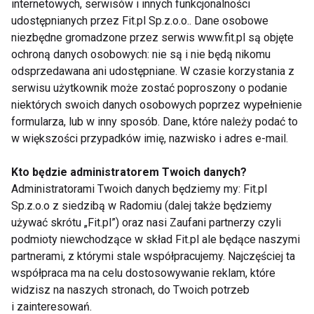
z kartonu, lepiej wybrać koktajl z naturalnych
internetowych, serwisów i innych funkcjonalności
składników, który dostarczy nam witamin bez
udostępnianych przez Fit.pl Sp.z.o.o.. Dane osobowe
niezbędne gromadzone przez serwis www.fit.pl są objęte
zbędnych kalorii. Smaczne i kolorowe koktajle mogą
ochroną danych osobowych: nie są i nie będą nikomu
poprawić nasz nastrój i apetyt.
Koktajl najlepiej pić
odsprzedawana ani udostępniane. W czasie korzystania z
rano na czczo lub między posiłkami. Chcąc chronić
serwisu użytkownik może zostać poproszony o podanie
zęby przed kwasowym działaniem cytryny i miodu,
niektórych swoich danych osobowych poprzez wypełnienie
można pić koktajl przez słomkę, aby ograniczyć
formularza, lub w inny sposób. Dane, które należy podać to
kontakt płynu ze szkliwem. Ważne jest, aby nie myć
w większości przypadków imię, nazwisko i adres e-mail.
zębów bezpośrednio po piciu koktajlu, ponieważ
Kto będzie administratorem Twoich danych?
kwasowość zawartych w napoju składników może
Administratorami Twoich danych będziemy my: Fit.pl
osłabić szkliwo i spowodować nadwrażliwość. Aby
Sp.z.o.o z siedzibą w Radomiu (dalej także będziemy
dodatkowo chronić zęby przed kwasowym
używać skrótu „Fit.pl”) oraz nasi Zaufani partnerzy czyli
działaniem tych składników, warto po wypiciu
podmioty niewchodzące w skład Fit.pl ale będące naszymi
koktajlu przepłukać usta wodą lub napić się herbaty
partnerami, z którymi stale współpracujemy. Najczęściej ta
współpraca ma na celu dostosowywanie reklam, które
zielonej.
–
zaleca dr. Romana Markiewicz-
widzisz na naszych stronach, do Twoich potrzeb
Piotrowska, z Kliniki Stomatologicznej Piotrowscy i
i zainteresowań.