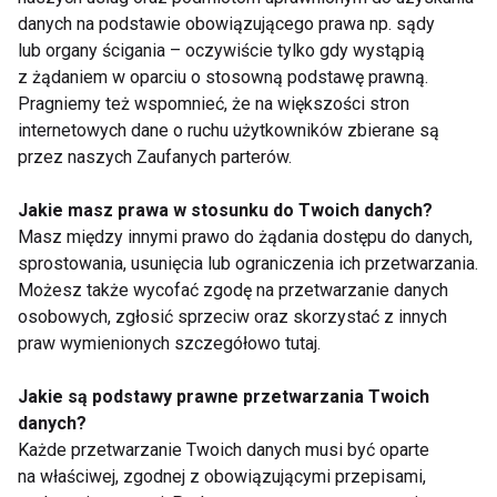
CYTRYNA
JESIEŃ
ODPORNOŚĆ
danych na podstawie obowiązującego prawa np. sądy
lub organy ścigania – oczywiście tylko gdy wystąpią
PRZEPISY
PRZEPIS
IMBIR
DIETA
z żądaniem w oparciu o stosowną podstawę prawną.
Pragniemy też wspomnieć, że na większości stron
internetowych dane o ruchu użytkowników zbierane są
przez naszych Zaufanych parterów.
Cytryna
Jakie masz prawa w stosunku do Twoich danych?
Masz między innymi prawo do żądania dostępu do danych,
sprostowania, usunięcia lub ograniczenia ich przetwarzania.
Możesz także wycofać zgodę na przetwarzanie danych
osobowych, zgłosić sprzeciw oraz skorzystać z innych
praw wymienionych szczegółowo tutaj.
Jakie są podstawy prawne przetwarzania Twoich
Rokitnik ma
Cytryna zamiast
dziesięciokrotnie
dezodorantu? Mało
danych?
więcej witaminy C niż
znane zastosowania
Każde przetwarzanie Twoich danych musi być oparte
cytryna i zachowuje ją
cytryny
na właściwej, zgodnej z obowiązującymi przepisami,
w przetworach