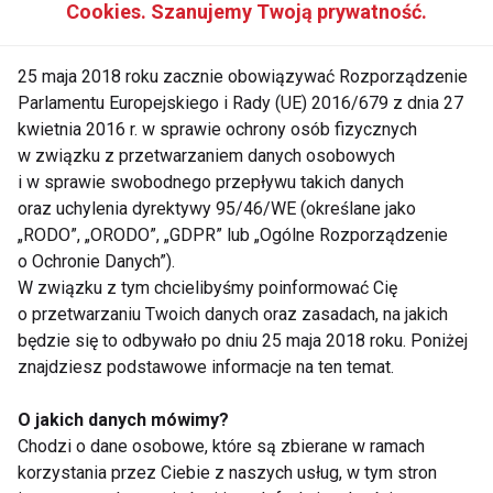
Cookies. Szanujemy Twoją prywatność.
- Imbir - ma działanie rozgrzewające, pobudzające i
przeciwwirusowe, które pomaga zwalczać infekcje i
25 maja 2018 roku zacznie obowiązywać Rozporządzenie
przeziębienia. Imbir zawiera też związki, które
Parlamentu Europejskiego i Rady (UE) 2016/679 z dnia 27
hamują aktywność enzymów niszczących szkliwo
kwietnia 2016 r. w sprawie ochrony osób fizycznych
zębów.
w związku z przetwarzaniem danych osobowych
i w sprawie swobodnego przepływu takich danych
- Miód - ma właściwości antyseptyczne,
oraz uchylenia dyrektywy 95/46/WE (określane jako
przeciwzapalne i łagodzące, które pomagają leczyć
„RODO”, „ORODO”, „GDPR” lub „Ogólne Rozporządzenie
o Ochronie Danych”).
podrażnienia i owrzodzenia w jamie ustnej. Miód jest
W związku z tym chcielibyśmy poinformować Cię
też źródłem łatwo przyswajalnej energii i składników
o przetwarzaniu Twoich danych oraz zasadach, na jakich
odżywczych
.
będzie się to odbywało po dniu 25 maja 2018 roku. Poniżej
znajdziesz podstawowe informacje na ten temat.
O jakich danych mówimy?
Świeże koktajle są niskokaloryczne i sycące.
Chodzi o dane osobowe, które są zbierane w ramach
Zamiast sięgać po słodkie napoje gazowane czy sok
korzystania przez Ciebie z naszych usług, w tym stron