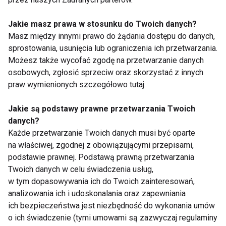
pokochasz tego lata
Jakie masz prawa w stosunku do Twoich danych?
Masz między innymi prawo do żądania dostępu do danych,
sprostowania, usunięcia lub ograniczenia ich przetwarzania.
Możesz także wycofać zgodę na przetwarzanie danych
7 kolacji do 400 kcal,
Pizza, kebab,
osobowych, zgłosić sprzeciw oraz skorzystać z innych
które sycą i pomagają
cheeseburger z
praw wymienionych szczegółowo tutaj.
przetrwać letnie upały
kaszą? Zaskakujące
pomysły kulinarne
Jakie są podstawy prawne przetwarzania Twoich
danych?
Każde przetwarzanie Twoich danych musi być oparte
na właściwej, zgodnej z obowiązującymi przepisami,
podstawie prawnej. Podstawą prawną przetwarzania
Twoich danych w celu świadczenia usług,
Domowe pasty do
Nie tylko jagodzianki.
w tym dopasowywania ich do Twoich zainteresowań,
pieczywa – 7
5 fit pomysłów na
analizowania ich i udoskonalania oraz zapewniania
zdrowych pomysłów
wykorzystanie sezonu
ich bezpieczeństwa jest niezbędność do wykonania umów
zamiast wędlin
na jagody
o ich świadczenie (tymi umowami są zazwyczaj regulaminy