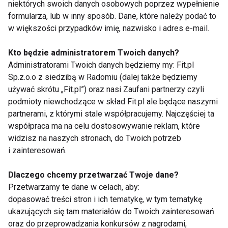
niektórych swoich danych osobowych poprzez wypełnienie
Warzywa
formularza, lub w inny sposób. Dane, które należy podać to
w większości przypadków imię, nazwisko i adres e-mail.
Kto będzie administratorem Twoich danych?
Administratorami Twoich danych będziemy my: Fit.pl
Sp.z.o.o z siedzibą w Radomiu (dalej także będziemy
używać skrótu „Fit.pl”) oraz nasi Zaufani partnerzy czyli
podmioty niewchodzące w skład Fit.pl ale będące naszymi
Warzywne przekąski
Bowl z warzywami,
partnerami, z którymi stale współpracujemy. Najczęściej ta
do tornistra
łososiem i sezamem
współpraca ma na celu dostosowywanie reklam, które
widzisz na naszych stronach, do Twoich potrzeb
i zainteresowań.
Dlaczego chcemy przetwarzać Twoje dane?
Przetwarzamy te dane w celach, aby:
dopasować treści stron i ich tematykę, w tym tematykę
Jak przemycić
Post warzywno-
ukazujących się tam materiałów do Twoich zainteresowań
warzywa do posiłków?
owocowy jako
oraz do przeprowadzania konkursów z nagrodami,