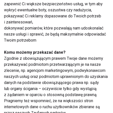
Wypróbuj te przepisy!
ostateczny ratunek
zapewnić Ci większe bezpieczeństwo usług, w tym aby
dla Twojego zdrowia?
wykryć ewentualne boty, oszustwa czy nadużycia,
pokazywać Ci reklamy dopasowane do Twoich potrzeb
Pokaż więcej
i zainteresowań,
dokonywać pomiarów, które pozwalają nam udoskonalać
nasze usługi i sprawić, że będą maksymalnie odpowiadać
Twoim potrzebom
Zdrowe przepisy
Komu możemy przekazać dane?
Zgodnie z obowiązującym prawem Twoje dane możemy
przekazywać podmiotom przetwarzającym je na nasze
zlecenie, np. agencjom marketingowym, podwykonawcom
naszych usług oraz podmiotom uprawnionym do uzyskania
danych na podstawie obowiązującego prawa np. sądy
lub organy ścigania – oczywiście tylko gdy wystąpią
Mrożone jogurtowe
Chłodnik proteinowy z
z żądaniem w oparciu o stosowną podstawę prawną.
batoniki z owocami –
pieczonych buraków i
Pragniemy też wspomnieć, że na większości stron
zdrowy deser bez
skyru – lekki obiad na
internetowych dane o ruchu użytkowników zbierane są
cukru, który
upalne dni
przez naszych Zaufanych parterów.