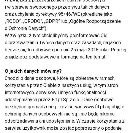
Dodajemy je na patelnię i dusimy sos przez około 10
i w sprawie swobodnego przepływu takich danych
oraz uchylenia dyrektywy 95/46/WE (określane jako
minut, co jakiś czas mieszając. W razie potrzeby
„RODO”, „ORODO”, „GDPR” lub „Ogólne Rozporządzenie
dolewamy odrobinę wody.
o Ochronie Danych”).
W związku z tym chcielibyśmy poinformować Cię
4. Rybę myjemy, osuszamy, doprawiamy solą oraz
o przetwarzaniu Twoich danych oraz zasadach, na jakich
pieprzem i gotujemy na parze.
będzie się to odbywało po dniu 25 maja 2018 roku. Poniżej
znajdziesz podstawowe informacje na ten temat.
5. Podajemy rybę na ciepło lub zimno z sosem,
O jakich danych mówimy?
oliwkami, ziołami i porcją warzyw.
Chodzi o dane osobowe, które są zbierane w ramach
korzystania przez Ciebie z naszych usług, w tym stron
WARZYWA
ZDROWE PRZEPISY
WIGILIA
internetowych, serwisów i innych funkcjonalności
udostępnianych przez Fit.pl Sp.z.o.o.. Dane osobowe
DIETA
niezbędne gromadzone przez serwis www.fit.pl są objęte
ochroną danych osobowych: nie są i nie będą nikomu
odsprzedawana ani udostępniane. W czasie korzystania z
serwisu użytkownik może zostać poproszony o podanie