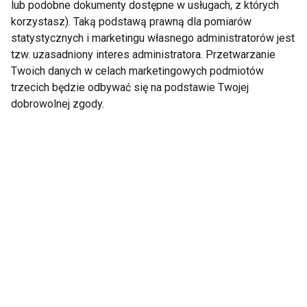
lub podobne dokumenty dostępne w usługach, z których
korzystasz). Taką podstawą prawną dla pomiarów
statystycznych i marketingu własnego administratorów jest
tzw. uzasadniony interes administratora. Przetwarzanie
Twoich danych w celach marketingowych podmiotów
Przez żołądek do
Poczuj lato na talerzu.
trzecich będzie odbywać się na podstawie Twojej
serca? 3 proste
Menu na pierwszy
dobrowolnej zgody.
przepisy na Dzień
dzień lata
Ojca, które
przygotujesz bez
spędzania pół dnia w
Pokaż więcej
kuchni
Nie przegap nowości ze
świata FIT!
Zapisz się do naszego newslettera