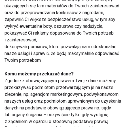
ze śliwkami.
ukazujących się tam materiałów do Twoich zainteresowań
oraz do przeprowadzania konkursów z nagrodami,
PLACEK Z MALINAMI
zapewnić Ci większe bezpieczeństwo usług, w tym aby
wykryć ewentualne boty, oszustwa czy nadużycia,
Autorka: Ania Zyśk, Jedzpysznie.pl - dla kampanii
pokazywać Ci reklamy dopasowane do Twoich potrzeb
„Jedz owoce i warzywa – w nich największa moc
i zainteresowań,
dokonywać pomiarów, które pozwalają nam udoskonalać
się skrywa!”
nasze usługi i sprawić, że będą maksymalnie odpowiadać
Twoim potrzebom
Składniki:
• 300 g mąki
Komu możemy przekazać dane?
• 4 jajka
Zgodnie z obowiązującym prawem Twoje dane możemy
• 80 g miodu
przekazywać podmiotom przetwarzającym je na nasze
• 200 g masła
zlecenie, np. agencjom marketingowym, podwykonawcom
• 2 łyżeczki proszku do pieczenia
naszych usług oraz podmiotom uprawnionym do uzyskania
danych na podstawie obowiązującego prawa np. sądy
• 200 g malin (mogą być mrożone)
lub organy ścigania – oczywiście tylko gdy wystąpią
z żądaniem w oparciu o stosowną podstawę prawną.
Składniki powinny mieć temperaturę pokojową.