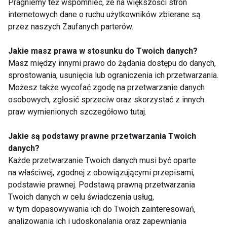
Pragniemy też wspomnieć, że na większości stron
Suche składniki mieszamy ze sobą. Oddzielamy
internetowych dane o ruchu użytkowników zbierane są
białka od żółtek.
przez naszych Zaufanych parterów.
W misce ubijamy białka na sztywną pianę,
stopniowo dodając cukier. Następnie dodajemy po
Jakie masz prawa w stosunku do Twoich danych?
jednym żółtku, za każdym razem dokładnie
Masz między innymi prawo do żądania dostępu do danych,
sprostowania, usunięcia lub ograniczenia ich przetwarzania.
miksując. Gdy masa będzie ubita, stopniowo
Możesz także wycofać zgodę na przetwarzanie danych
dodajemy przesianą mąkę i proszek do pieczenia.
osobowych, zgłosić sprzeciw oraz skorzystać z innych
Dodajemy rozpuszczone masło. Mieszamy do
praw wymienionych szczegółowo tutaj.
połączenia składników. Owoce obtaczamy w
niewielkiej ilości mąki, dzięki temu nie opadną na
Jakie są podstawy prawne przetwarzania Twoich
dno. Większą część owoców dodajemy do ciasta,
danych?
Każde przetwarzanie Twoich danych musi być oparte
dokładnie mieszamy. Masę przekładamy do blaszki
na właściwej, zgodnej z obowiązującymi przepisami,
(11×25), wygładzamy ją, na wierzch układamy
podstawie prawnej. Podstawą prawną przetwarzania
pozostałe owoce. Pieczemy w 180 stopniach C
Twoich danych w celu świadczenia usług,
przez 30-40 min. Pieczemy do suchego patyczka.
w tym dopasowywania ich do Twoich zainteresowań,
analizowania ich i udoskonalania oraz zapewniania