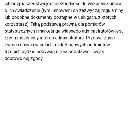
DIETA
ŚWIĘTA
ich bezpieczeństwa jest niezbędność do wykonania umów
o ich świadczenie (tymi umowami są zazwyczaj regulaminy
lub podobne dokumenty dostępne w usługach, z których
korzystasz). Taką podstawą prawną dla pomiarów
statystycznych i marketingu własnego administratorów jest
Dieta
tzw. uzasadniony interes administratora. Przetwarzanie
Twoich danych w celach marketingowych podmiotów
trzecich będzie odbywać się na podstawie Twojej
dobrowolnej zgody.
Mrożone jogurtowe
Chłodnik proteinowy z
batoniki z owocami –
pieczonych buraków i
zdrowy deser bez
skyru – lekki obiad na
cukru, który
upalne dni
pokochasz tego lata