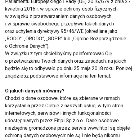
można ozdobić na przykład pestkami dyni i
Parlamentu Europejskiego i Rady (UE) 2016/679 z dnia 27
narysować gwiazdki wykałaczką.
kwietnia 2016 r. w sprawie ochrony osób fizycznych
w związku z przetwarzaniem danych osobowych
GOFRY Z KARMELIZOWANYMI
i w sprawie swobodnego przepływu takich danych
ŚLIWKAMI
oraz uchylenia dyrektywy 95/46/WE (określane jako
„RODO”, „ORODO”, „GDPR” lub „Ogólne Rozporządzenie
Autorka: Wiola Wołoszyn, Matkawariatka.pl - dla
o Ochronie Danych”).
kampanii „Jedz owoce i warzywa – w nich
W związku z tym chcielibyśmy poinformować Cię
o przetwarzaniu Twoich danych oraz zasadach, na jakich
największa moc się skrywa!”
będzie się to odbywało po dniu 25 maja 2018 roku. Poniżej
znajdziesz podstawowe informacje na ten temat.
Składniki (8 gofrów):
• 1,5 szklanki mąki
O jakich danych mówimy?
• pół łyżeczki proszku do pieczenia
Chodzi o dane osobowe, które są zbierane w ramach
• szczypta soli
korzystania przez Ciebie z naszych usług, w tym stron
• 1 szklanka wody
internetowych, serwisów i innych funkcjonalności
• 1/4 szklanki oleju
udostępnianych przez Fit.pl Sp.z.o.o.. Dane osobowe
niezbędne gromadzone przez serwis www.fit.pl są objęte
• 2 jajka
ochroną danych osobowych: nie są i nie będą nikomu
• 1 kg śliwek (np. mrożonych)