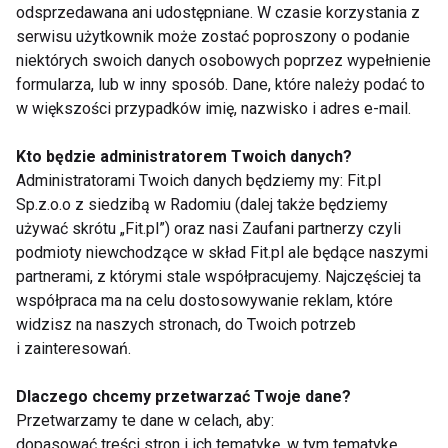
odsprzedawana ani udostępniane. W czasie korzystania z
• 1 łyżka masła
serwisu użytkownik może zostać poproszony o podanie
• 3 łyżki miodu
niektórych swoich danych osobowych poprzez wypełnienie
formularza, lub w inny sposób. Dane, które należy podać to
Przygotowujemy trzy miski. W największej
w większości przypadków imię, nazwisko i adres e-mail.
mieszamy mąkę z proszkiem do pieczenia i
szczyptą soli. W drugiej mieszamy wodę z olejem i
Kto będzie administratorem Twoich danych?
Administratorami Twoich danych będziemy my: Fit.pl
żółtkiem. W trzeciej misce ubijamy białko. Składniki
Sp.z.o.o z siedzibą w Radomiu (dalej także będziemy
z drugiej miski wlewamy do składników w pierwszej
używać skrótu „Fit.pl”) oraz nasi Zaufani partnerzy czyli
misce. Mieszamy całość do uzyskania gładkiej
podmioty niewchodzące w skład Fit.pl ale będące naszymi
masy. Do masy dodajemy ubite białka i delikatnie
partnerami, z którymi stale współpracujemy. Najczęściej ta
mieszamy. Odstawiamy ciasto na czas nagrzania się
współpraca ma na celu dostosowywanie reklam, które
gofrownicy. Pieczemy gofry do czasu, aż zaczną się
widzisz na naszych stronach, do Twoich potrzeb
i zainteresowań.
rumienić. Gdy gofry się pieką, wyjmujemy pestki ze
śliwek i całe połówki smażymy na patelni z masłem.
Dlaczego chcemy przetwarzać Twoje dane?
Po chwili dodajemy miód i smażymy na mniejszym
Przetwarzamy te dane w celach, aby:
ogniu, aż staną się prawie miękkie. Gofry podajemy
dopasować treści stron i ich tematykę, w tym tematykę