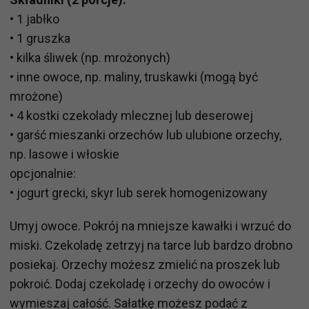
• 1 jabłko
• 1 gruszka
• kilka śliwek (np. mrożonych)
• inne owoce, np. maliny, truskawki (mogą być
mrożone)
• 4 kostki czekolady mlecznej lub deserowej
• garść mieszanki orzechów lub ulubione orzechy,
np. lasowe i włoskie
opcjonalnie:
• jogurt grecki, skyr lub serek homogenizowany
Umyj owoce. Pokrój na mniejsze kawałki i wrzuć do
miski. Czekoladę zetrzyj na tarce lub bardzo drobno
posiekaj. Orzechy możesz zmielić na proszek lub
pokroić. Dodaj czekoladę i orzechy do owoców i
wymieszaj całość. Sałatkę możesz podać z