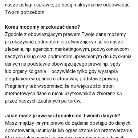
nasze usługi i sprawić, że będą maksymalnie odpowiadać
Twoim potrzebom
Dieta niskocholesterolowa
Komu możemy przekazać dane?
Zgodnie z obowiązującym prawem Twoje dane możemy
przekazywać podmiotom przetwarzającym je na nasze
zlecenie, np. agencjom marketingowym, podwykonawcom
naszych usług oraz podmiotom uprawnionym do uzyskania
danych na podstawie obowiązującego prawa np. sądy
lub organy ścigania – oczywiście tylko gdy wystąpią
z żądaniem w oparciu o stosowną podstawę prawną.
Nie przegap nowości ze
Pragniemy też wspomnieć, że na większości stron
świata FIT!
internetowych dane o ruchu użytkowników zbierane są
przez naszych Zaufanych parterów.
Zapisz się do naszego newslettera
Jakie masz prawa w stosunku do Twoich danych?
Masz między innymi prawo do żądania dostępu do danych,
sprostowania, usunięcia lub ograniczenia ich przetwarzania.
Możesz także wycofać zgodę na przetwarzanie danych