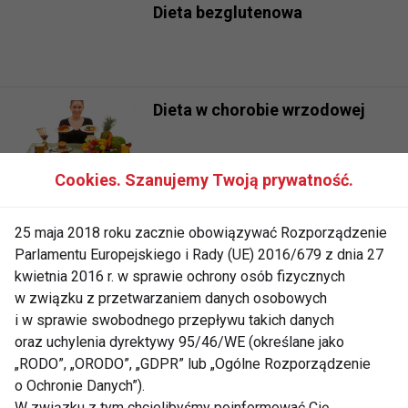
Dieta bezglutenowa
Dieta w chorobie wrzodowej
Cookies. Szanujemy Twoją prywatność.
Dieta w chorobie wrzodowej
25 maja 2018 roku zacznie obowiązywać Rozporządzenie
Parlamentu Europejskiego i Rady (UE) 2016/679 z dnia 27
kwietnia 2016 r. w sprawie ochrony osób fizycznych
w związku z przetwarzaniem danych osobowych
Dieta niskocholesterolowa
i w sprawie swobodnego przepływu takich danych
oraz uchylenia dyrektywy 95/46/WE (określane jako
„RODO”, „ORODO”, „GDPR” lub „Ogólne Rozporządzenie
o Ochronie Danych”).
Dieta antyrakowa
W związku z tym chcielibyśmy poinformować Cię