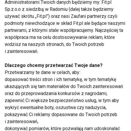
Administratorami Twoich danych będziemy my: Fit.pl
Sp.z.o.o z siedzibą w Radomiu (dalej także będziemy
używać skrótu „Fit.pl”) oraz nasi Zaufani partnerzy czyli
podmioty niewchodzące w skład Fit.pl ale będące naszymi
Dieta przeciwtrądzikowa
partnerami, z którymi stale współpracujemy. Najczęściej ta
współpraca ma na celu dostosowywanie reklam, które
widzisz na naszych stronach, do Twoich potrzeb
i zainteresowań.
Dieta na dobre trawienie
Dlaczego chcemy przetwarzać Twoje dane?
Przetwarzamy te dane w celach, aby:
dopasować treści stron i ich tematykę, w tym tematykę
ukazujących się tam materiałów do Twoich zainteresowań
Dieta antyrakowa
oraz do przeprowadzania konkursów z nagrodami,
zapewnić Ci większe bezpieczeństwo usług, w tym aby
wykryć ewentualne boty, oszustwa czy nadużycia,
pokazywać Ci reklamy dopasowane do Twoich potrzeb
Dieta antyrakowa
i zainteresowań,
dokonywać pomiarów, które pozwalają nam udoskonalać