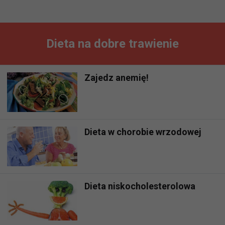
Dieta na dobre trawienie
Zajedz anemię!
Dieta w chorobie wrzodowej
Dieta niskocholesterolowa