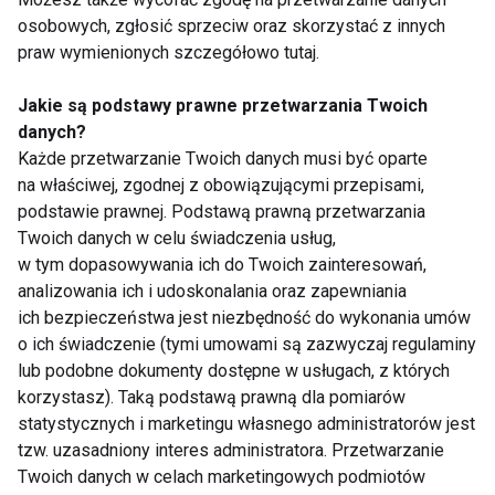
Wyrażam zgodę na otrzymywanie informacji
osobowych, zgłosić sprzeciw oraz skorzystać z innych
handlowej drogą elektroniczną na podany adres e-mail
praw wymienionych szczegółowo tutaj.
przez FIT.PL. Więcej informacji znajdziesz w Polityce
Prywatności.
Jakie są podstawy prawne przetwarzania Twoich
danych?
ZAPISZ SIĘ
Każde przetwarzanie Twoich danych musi być oparte
na właściwej, zgodnej z obowiązującymi przepisami,
podstawie prawnej. Podstawą prawną przetwarzania
Twoich danych w celu świadczenia usług,
w tym dopasowywania ich do Twoich zainteresowań,
analizowania ich i udoskonalania oraz zapewniania
WSPÓŁPRACA
ich bezpieczeństwa jest niezbędność do wykonania umów
o ich świadczenie (tymi umowami są zazwyczaj regulaminy
REDAKCJA
lub podobne dokumenty dostępne w usługach, z których
PRYWATNOŚĆ
korzystasz). Taką podstawą prawną dla pomiarów
statystycznych i marketingu własnego administratorów jest
tzw. uzasadniony interes administratora. Przetwarzanie
Cookies
Twoich danych w celach marketingowych podmiotów