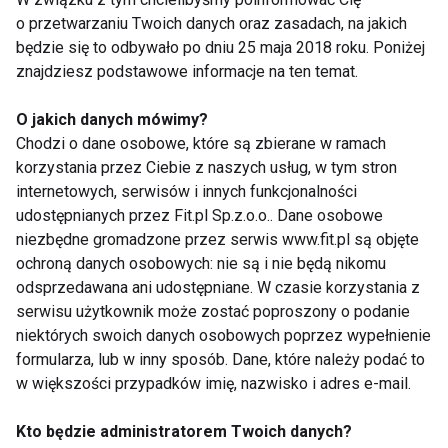
o przetwarzaniu Twoich danych oraz zasadach, na jakich
będzie się to odbywało po dniu 25 maja 2018 roku. Poniżej
znajdziesz podstawowe informacje na ten temat.
Zajedz anemię!
O jakich danych mówimy?
Chodzi o dane osobowe, które są zbierane w ramach
korzystania przez Ciebie z naszych usług, w tym stron
internetowych, serwisów i innych funkcjonalności
Dieta a Alzheimer
udostępnianych przez Fit.pl Sp.z.o.o.. Dane osobowe
niezbędne gromadzone przez serwis www.fit.pl są objęte
ochroną danych osobowych: nie są i nie będą nikomu
odsprzedawana ani udostępniane. W czasie korzystania z
serwisu użytkownik może zostać poproszony o podanie
Dieta przeciwtrądzikowa
niektórych swoich danych osobowych poprzez wypełnienie
formularza, lub w inny sposób. Dane, które należy podać to
w większości przypadków imię, nazwisko i adres e-mail.
Dieta przeciwtrądzikowa
Kto będzie administratorem Twoich danych?