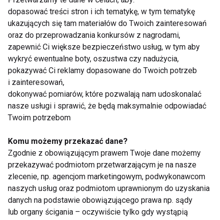
dopasować treści stron i ich tematykę, w tym tematykę
Nie bądź sztywny!
Nie musisz od razu przyswajać
ukazujących się tam materiałów do Twoich zainteresowań
slangu swojej pociechy, by być "cool". Wystarczy, że
oraz do przeprowadzania konkursów z nagrodami,
od czasu do czasu wykażesz się poczuciem
zapewnić Ci większe bezpieczeństwo usług, w tym aby
wykryć ewentualne boty, oszustwa czy nadużycia,
humoru i zamiast naburmuszonego staruszka
pokazywać Ci reklamy dopasowane do Twoich potrzeb
staniesz się "w porzo" w opinii swojego
i zainteresowań,
nastoletniego dziecka. W końcu tak nie wiele
dokonywać pomiarów, które pozwalają nam udoskonalać
potrzeba, by obdarzyć kogoś uśmiechem, który w
nasze usługi i sprawić, że będą maksymalnie odpowiadać
relacjach zawsze pomaga!
Twoim potrzebom
Komu możemy przekazać dane?
www.dziecko.fit.pl
Zgodnie z obowiązującym prawem Twoje dane możemy
przekazywać podmiotom przetwarzającym je na nasze
RODZICE
EDUKACJA DZIECKA
DZIECKO
zlecenie, np. agencjom marketingowym, podwykonawcom
naszych usług oraz podmiotom uprawnionym do uzyskania
danych na podstawie obowiązującego prawa np. sądy
lub organy ścigania – oczywiście tylko gdy wystąpią