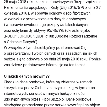
25 maja 2018 roku zacznie obowiązywać Rozporządzenie
wyznaczaj obowiązki – "jeśli chcesz być dorosły,
Parlamentu Europejskiego i Rady (UE) 2016/679 z dnia 27
powinieneś wziąć na siebie także obowiązki dorosłej
kwietnia 2016 r. w sprawie ochrony osób fizycznych
osoby" .
w związku z przetwarzaniem danych osobowych
i w sprawie swobodnego przepływu takich danych
Nie obciążaj
- ale także nie wyręczaj zanadto,
oraz uchylenia dyrektywy 95/46/WE (określane jako
dziecko powinno znać smak beztroski, ale także
„RODO”, „ORODO”, „GDPR” lub „Ogólne Rozporządzenie
o Ochronie Danych”).
ciężkiej pracy, która pozwala osiągać sukces i
W związku z tym chcielibyśmy poinformować Cię
zdobywać środki materialne.
o przetwarzaniu Twoich danych oraz zasadach, na jakich
będzie się to odbywało po dniu 25 maja 2018 roku. Poniżej
Stawiaj na siebie
– dawaj dobry przykład, jeśli
znajdziesz podstawowe informacje na ten temat.
wymagasz od dziecka zainteresowania nauką pokaż,
że sam chcesz i lubisz się rozwijać, wspólnie
O jakich danych mówimy?
Chodzi o dane osobowe, które są zbierane w ramach
odkrywajcie pasje, uprawiajcie sporty, to nie tylko
korzystania przez Ciebie z naszych usług, w tym stron
dobry moment, by zarazić dziecko pasją, ale także
internetowych, serwisów i innych funkcjonalności
spędzać ze sobą więcej czasu.
udostępnianych przez Fit.pl Sp.z.o.o.. Dane osobowe
niezbędne gromadzone przez serwis www.fit.pl są objęte