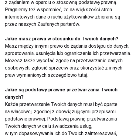
z żądaniem w oparciu o stosowną podstawę prawną.
Rodzice
Pragniemy też wspomnieć, że na większości stron
internetowych dane o ruchu użytkowników zbierane są
przez naszych Zaufanych parterów.
Jakie masz prawa w stosunku do Twoich danych?
Masz między innymi prawo do żądania dostępu do danych,
sprostowania, usunięcia lub ograniczenia ich przetwarzania.
Możesz także wycofać zgodę na przetwarzanie danych
Rodzice boją się, że
Inhalator PIC AIREasy
osobowych, zgłosić sprzeciw oraz skorzystać z innych
ich dzieci będą miały
On - Sprzęt, który
nadwagę, jednak
powinni mieć w domu
praw wymienionych szczegółowo tutaj.
trudno im stosować
wszyscy - nie tylko
zasady zdrowego
rodzice
Jakie są podstawy prawne przetwarzania Twoich
stylu życia w praktyce
danych?
Każde przetwarzanie Twoich danych musi być oparte
na właściwej, zgodnej z obowiązującymi przepisami,
podstawie prawnej. Podstawą prawną przetwarzania
Twoich danych w celu świadczenia usług,
Eksperci z Instytutu
Medycy apelują:
w tym dopasowywania ich do Twoich zainteresowań,
Matki i Dziecka apelują
Rodzice, zaszczepcie