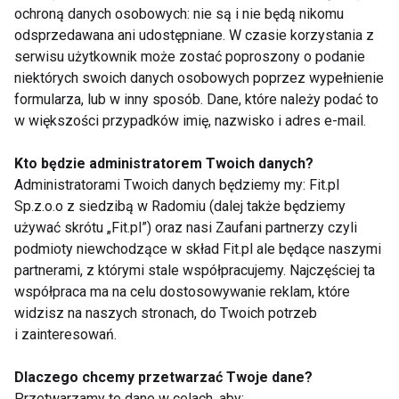
Dbaj o relacje z partnerem
– dzieci widzą co się
ochroną danych osobowych: nie są i nie będą nikomu
dzieje w małżeństwie, dlatego jeśli kłócicie się przy
odsprzedawana ani udostępniane. W czasie korzystania z
serwisu użytkownik może zostać poproszony o podanie
dzieciach i nie potraficie znaleźć wspólnego języka,
niektórych swoich danych osobowych poprzez wypełnienie
dzieci nie będą traktował was poważnie, oddalając
formularza, lub w inny sposób. Dane, które należy podać to
od was i popadając w nałogi. Warto zatem dbać o
w większości przypadków imię, nazwisko i adres e-mail.
przyjazną atmosferę w domu i na bieżąco
rozwiązywać problemy.
Kto będzie administratorem Twoich danych?
Administratorami Twoich danych będziemy my: Fit.pl
Sp.z.o.o z siedzibą w Radomiu (dalej także będziemy
Każdego dnia zadawaj sobie pytania czego
używać skrótu „Fit.pl”) oraz nasi Zaufani partnerzy czyli
oczekujesz w relacji z dzieckiem i staraj się
podmioty niewchodzące w skład Fit.pl ale będące naszymi
realizować swoje zamierzenia. Będąc
partnerami, z którymi stale współpracujemy. Najczęściej ta
konsekwentnym, więcej osiągniesz, budując w
współpraca ma na celu dostosowywanie reklam, które
oczach dziecka autorytet . Pamiętaj, że dzieci
widzisz na naszych stronach, do Twoich potrzeb
analizują wasze zachowania, ucząc się w ten
i zainteresowań.
sposób i nabierając doświadczenia na przyszłość dla
Dlaczego chcemy przetwarzać Twoje dane?
siebie.
Przetwarzamy te dane w celach, aby: