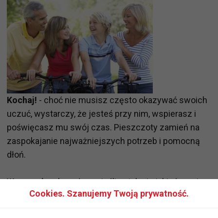
Kochaj!
- choć nie musisz często okazywać swoich
uczuć, wystarczy, że jesteś przy nim, wspierasz i
poświęcasz mu swój czas. Pieszczoty zamień na
zaspokajanie najważniejszych potrzeb i pomocną
dłoń.
Wymagaj
– ale z głową, jeśli ustalacie jakieś granice
Cookies. Szanujemy Twoją prywatność.
nich obie strony się ich trzymają, wyciągaj
konsekwencje jeśli dziecko nie dotrzymuje umów,