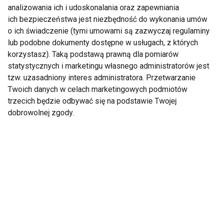
analizowania ich i udoskonalania oraz zapewniania
do wszystkich
swoje dzieci!
rodziców: szczepmy
ich bezpieczeństwa jest niezbędność do wykonania umów
dzieci przeciw grypie
o ich świadczenie (tymi umowami są zazwyczaj regulaminy
Pokaż więcej
lub podobne dokumenty dostępne w usługach, z których
korzystasz). Taką podstawą prawną dla pomiarów
statystycznych i marketingu własnego administratorów jest
tzw. uzasadniony interes administratora. Przetwarzanie
Twoich danych w celach marketingowych podmiotów
Edukacja dziecka
trzecich będzie odbywać się na podstawie Twojej
dobrowolnej zgody.
Mamo, Tato idę do
Wychowanie bez
przedszkola
pieluszki, czy to
możliwe?