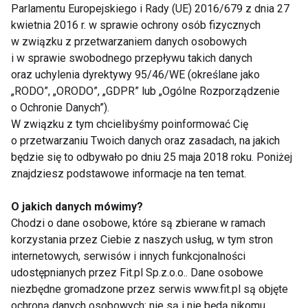
Parlamentu Europejskiego i Rady (UE) 2016/679 z dnia 27
dziecka. Zaspokojenie potrzeb aktywności ruchowej
kwietnia 2016 r. w sprawie ochrony osób fizycznych
tworzy również solidne podstawy i umożliwia, a
w związku z przetwarzaniem danych osobowych
nawet toruje drogę rozwojowi umysłowemu,
i w sprawie swobodnego przepływu takich danych
społecznemu i emocjonalnemu.
oraz uchylenia dyrektywy 95/46/WE (określane jako
„RODO”, „ORODO”, „GDPR” lub „Ogólne Rozporządzenie
o Ochronie Danych”).
Aktywność fizyczna w formie zabawy
W związku z tym chcielibyśmy poinformować Cię
o przetwarzaniu Twoich danych oraz zasadach, na jakich
– Aby wysiłek fizyczny przyniósł dziecku korzyści
będzie się to odbywało po dniu 25 maja 2018 roku. Poniżej
wcale nie musi być monotonny i wyczerpujący.
znajdziesz podstawowe informacje na ten temat.
Wręcz przeciwnie – powinien być ubrany w
O jakich danych mówimy?
atrakcyjną dla dzieci formę, a aktywność powinna
Chodzi o dane osobowe, które są zbierane w ramach
być zabawą. Tylko w ten sposób ruch może być
korzystania przez Ciebie z naszych usług, w tym stron
radosnym i efektywnym procesem wspierającym
internetowych, serwisów i innych funkcjonalności
prawidłowy rozwój maluchów – mówi ekspert z
udostępnianych przez Fit.pl Sp.z.o.o.. Dane osobowe
Rodzinnego Centrum Rozrywki Loopy’s World,
niezbędne gromadzone przez serwis www.fit.pl są objęte
psycholog Agata Jakób.
ochroną danych osobowych: nie są i nie będą nikomu