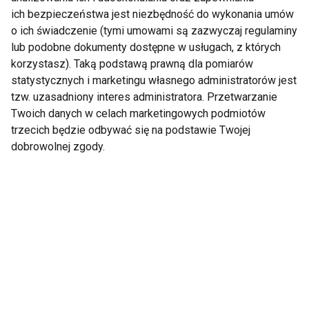
ich bezpieczeństwa jest niezbędność do wykonania umów
o ich świadczenie (tymi umowami są zazwyczaj regulaminy
lub podobne dokumenty dostępne w usługach, z których
korzystasz). Taką podstawą prawną dla pomiarów
Dzieci
statystycznych i marketingu własnego administratorów jest
tzw. uzasadniony interes administratora. Przetwarzanie
Twoich danych w celach marketingowych podmiotów
trzecich będzie odbywać się na podstawie Twojej
dobrowolnej zgody.
Alarmujący spadek
Masz chorowite
sprawności fizycznej
dziecko? Nie
dzieci – czas na
bagatelizuj z pozoru
zmiany w lekcjach
niegroźnych objawów
WF-u