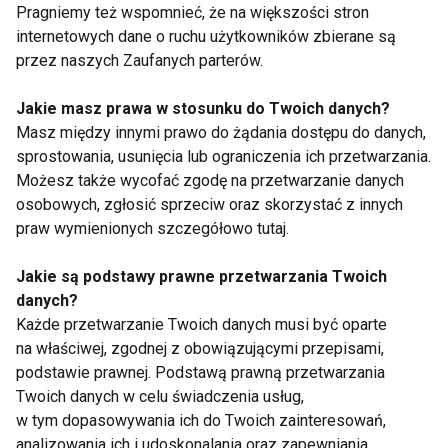
Pragniemy też wspomnieć, że na większości stron
internetowych dane o ruchu użytkowników zbierane są
przez naszych Zaufanych parterów.
Jakie masz prawa w stosunku do Twoich danych?
Ruchem też można
Pracowniku, zdrowy
Masz między innymi prawo do żądania dostępu do danych,
leczyć poprzez
styl życia to także
sprostowania, usunięcia lub ograniczenia ich przetwarzania.
kinezyterapię
ruch
Możesz także wycofać zgodę na przetwarzanie danych
osobowych, zgłosić sprzeciw oraz skorzystać z innych
praw wymienionych szczegółowo tutaj.
Jakie są podstawy prawne przetwarzania Twoich
danych?
Każde przetwarzanie Twoich danych musi być oparte
Rehabilitacja po
Ruch to zdrowie! Jak
na właściwej, zgodnej z obowiązującymi przepisami,
urazach narządu
zachęcić dziecko do
podstawie prawnej. Podstawą prawną przetwarzania
ruchu – jak wyglądają
wakacyjnych
Twoich danych w celu świadczenia usług,
przykładowe zabiegi?
aktywności?
w tym dopasowywania ich do Twoich zainteresowań,
Pokaż więcej
analizowania ich i udoskonalania oraz zapewniania