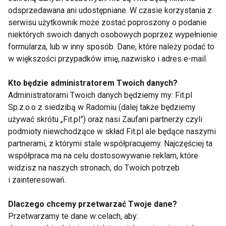
odsprzedawana ani udostępniane. W czasie korzystania z
serwisu użytkownik może zostać poproszony o podanie
Nie każda zabawa niesie za sobą tyle samo korzyści.
niektórych swoich danych osobowych poprzez wypełnienie
Aktywne harce mają pozytywny wpływ na rozwój
formularza, lub w inny sposób. Dane, które należy podać to
dziecka, kiedy są spontaniczne i pomysłowe,
w większości przypadków imię, nazwisko i adres e-mail.
zapewniają możliwość integracji z rówieśnikami i co
najważniejsze – wiążą się z przeżywaniem emocji i
Kto będzie administratorem Twoich danych?
Administratorami Twoich danych będziemy my: Fit.pl
przygód.
Sp.z.o.o z siedzibą w Radomiu (dalej także będziemy
używać skrótu „Fit.pl”) oraz nasi Zaufani partnerzy czyli
– Aby zrozumieć idee aktywności fizycznej w formie
podmioty niewchodzące w skład Fit.pl ale będące naszymi
zabawy wystarczy choć na chwilę zagościć w
partnerami, z którymi stale współpracujemy. Najczęściej ta
Loopy’s World i spojrzeć na przebywające u nas
współpraca ma na celu dostosowywanie reklam, które
dzieci. Wspinają się one po różnorodnych
widzisz na naszych stronach, do Twoich potrzeb
i zainteresowań.
konstrukcjach, ślizgają się na zjeżdżalniach, fikają i
skaczą na trampolinach, biorą również udział w
Dlaczego chcemy przetwarzać Twoje dane?
zabawach ruchowych i sprawnościowych
Przetwarzamy te dane w celach, aby:
przeprowadzonych przez wykwalifikowanych