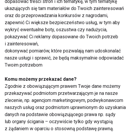
dopasować treści stron i ich tematykę, w tym tematykę
animatorów. Aktywność w Loopy’s to nie tylko
ukazujących się tam materiałów do Twoich zainteresowań
zabawa, ale przede wszystkim spora dawka ruchu,
oraz do przeprowadzania konkursów z nagrodami,
zapewnić Ci większe bezpieczeństwo usług, w tym aby
który pozytywnie wpływa na wszechstronny rozwój
wykryć ewentualne boty, oszustwa czy nadużycia,
dziecka – dodaje Agata Jakób.
pokazywać Ci reklamy dopasowane do Twoich potrzeb
i zainteresowań,
RUCH
DZIECI
ĆWICZENIA DLA DZIECI
dokonywać pomiarów, które pozwalają nam udoskonalać
nasze usługi i sprawić, że będą maksymalnie odpowiadać
ZDROWE DZIECI
AKTYWNE DZIECI
Twoim potrzebom
DZIECKO
Komu możemy przekazać dane?
Zgodnie z obowiązującym prawem Twoje dane możemy
przekazywać podmiotom przetwarzającym je na nasze
zlecenie, np. agencjom marketingowym, podwykonawcom
naszych usług oraz podmiotom uprawnionym do uzyskania
Ruch
danych na podstawie obowiązującego prawa np. sądy
lub organy ścigania – oczywiście tylko gdy wystąpią
z żądaniem w oparciu o stosowną podstawę prawną.