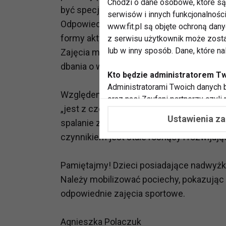
Chodzi o dane osobowe, które są 
być specjalistyczne zajęcia zniechęcają
serwisów i innych funkcjonalnośc
Odpowiednimi ćwiczeniami są wszystkie z
www.fit.pl są objęte ochroną dan
formy aktywności fizycznej na powietrzu 
z serwisu użytkownik może zosta
lub w inny sposób. Dane, które n
Zajęcia muszą być fascynujące, zaraża
dbania o własne ciało, higienę i dietę.
Kto będzie administratorem T
Administratorami Twoich danych b
Względem osób otyłych, chodzących na si
oraz nasi Zaufani partnerzy czyli
„jest z czego rzeźbić“. Tak samo jest wła
współpracujemy. Najczęściej ta 
Ustawienia z
spalanie zbędnych kilogramów jest dla n
potrzeb i zainteresowań.
czynnikiem jest stale rosnący i rozwijaj
Dlaczego chcemy przetwarzać
Przetwarzamy te dane w celach, 
Pamiętajmy! Dzieci posiadające nadwyżkę
dopasować treści stron i ich tem
Należy mobilizować pociechy, pokazując
przeprowadzania konkursów z na
odpowiednie zajęcia sportowe.
zapewnić Ci większe bezpieczeńs
pokazywać Ci reklamy dopasowan
dokonywać pomiarów, które pozw
Agnieszka Polaczuk