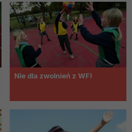
ch i marketingu własnego administratorów jest tzw. uzasadniony
elach marketingowych podmiotów trzecich będzie odbywać się 
Nie dla zwolnień z WF!