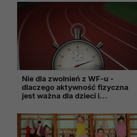
prawną dla pomiarów statystyczny
Przetwarzanie Twoich danych w c
zgody.
Nie dla zwolnień z WF-u -
dlaczego aktywność fizyczna
jest ważna dla dzieci i
młodzieży