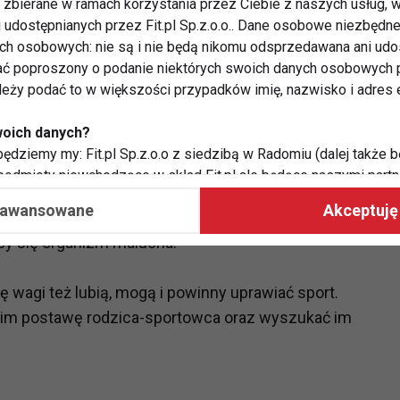
zbierane w ramach korzystania przez Ciebie z naszych usług, w
ce maluchy gdy nie opanują danej umiejętności.
i udostępnianych przez Fit.pl Sp.z.o.o.. Dane osobowe niezbęd
 bloku fitness, gry i zabawy ruchowe czy różne
ych osobowych: nie są i nie będą nikomu odsprzedawana ani udo
jak np. zabawa w śnieżki czy lepienia bałwana zimą.
ć poproszony o podanie niektórych swoich danych osobowych p
ależy podać to w większości przypadków imię, nazwisko i adres e
jące pozytywnym myśleniem oraz uczące maluchy
woich danych?
ędziemy my: Fit.pl Sp.z.o.o z siedzibą w Radomiu (dalej także b
łownie, trenerzy personalni używają stwierdzenia –
 podmioty niewchodzące w skład Fit.pl ale będące naszymi partne
śnie u dzieci z nadwagą, które rozpiera energia i
współpraca ma na celu dostosowywanie reklam, które widzisz na
aawansowane
Akceptuję 
ich przysłowiową „pestką“. Niezwykle sprzyjającym
ący się organizm malucha.
 Twoje dane?
aby:
 wagi też lubią, mogą i powinny uprawiać sport.
atykę, w tym tematykę ukazujących się tam materiałów do Twoic
 im postawę rodzica-sportowca oraz wyszukać im
grodami,
two usług, w tym aby wykryć ewentualne boty, oszustwa czy na
e do Twoich potrzeb i zainteresowań,
alają nam udoskonalać nasze usługi i sprawić, że będą maksy