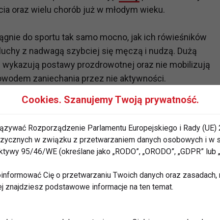
ia oraz wielu chorób już w młodym wieku.
ągnie do sportu tak samo mocno, jak ich rówieśników
luchy z nadwagą szybciej się męczą i nudzą. Dużą
ie wykazują postawy prozdrowotnej oraz nie mobilizują
 powodem zaniechania przez nie aktywności.
Cookies. Szanujemy Twoją prywatność.
 z nadwagą dziecka można skutecznie walczyć. Nie są
ym wieku szkolnym istnieje szansa na
sportową
ązywać Rozporządzenie Parlamentu Europejskiego i Rady (UE) 
jest „złotym wiekiem“ w rozwoju dzieci. W tym czasie
 fizycznych w związku z przetwarzaniem danych osobowych i w
ogromną ilość najczęściej niespożytkowanej energii
rektywy 95/46/WE (określane jako „RODO”, „ORODO”, „GDPR” lub
stycznosci sylwetki. Ten wielki potencjał trzeba
y w sporcie dziecko odnalazło
zdrowie
!
informować Cię o przetwarzaniu Twoich danych oraz zasadach, n
ej znajdziesz podstawowe informacje na ten temat.
być piłka nożna czy koszykówka. Dzieci z nadwagą
naleźć zabawę, radość i dużo śmiechu. Nie mogą to