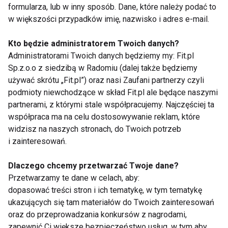
formularza, lub w inny sposób. Dane, które należy podać to
w większości przypadków imię, nazwisko i adres e-mail.
Kto będzie administratorem Twoich danych?
Administratorami Twoich danych będziemy my: Fit.pl
Sp.z.o.o z siedzibą w Radomiu (dalej także będziemy
Alarmujący spadek
Masz chorowite
używać skrótu „Fit.pl”) oraz nasi Zaufani partnerzy czyli
sprawności fizycznej
dziecko? Nie
podmioty niewchodzące w skład Fit.pl ale będące naszymi
dzieci – czas na
bagatelizuj z pozoru
zmiany w lekcjach
niegroźnych objawów
partnerami, z którymi stale współpracujemy. Najczęściej ta
WF-u
współpraca ma na celu dostosowywanie reklam, które
widzisz na naszych stronach, do Twoich potrzeb
i zainteresowań.
Dlaczego chcemy przetwarzać Twoje dane?
Przetwarzamy te dane w celach, aby:
Wady postawy u
10 najczęstszych
dopasować treści stron i ich tematykę, w tym tematykę
ponad połowy polskich
błędów popełnianych
ukazujących się tam materiałów do Twoich zainteresowań
dzieci
w żywieniu dziecka
oraz do przeprowadzania konkursów z nagrodami,
zapewnić Ci większe bezpieczeństwo usług, w tym aby