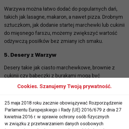
Warzywa można łatwo dodać do popularnych dań,
takich jak lasagne, makaron, a nawet pizza. Drobnym
sztuczkom, jak dodanie startej marchewki lub cukinii
do mięsnego farszu, możemy zwiększyć wartość
odżywczą posiłków bez zmiany ich smaku.
5.
Desery z Warzyw
Desery takie jak ciasto marchewkowe, brownie z
cukinii czy babeczki z burakami mogą być
doskonałym sposobem na to, aby dzieci spożywały
Cookies. Szanujemy Twoją prywatność.
więcej warzyw. Warzywa dodają wilgotności i
słodyczy, jednocześnie będąc zdrowszą
25 maja 2018 roku zacznie obowiązywać Rozporządzenie
alternatywą dla tradycyjnych słodkości.
Parlamentu Europejskiego i Rady (UE) 2016/679 z dnia 27
kwietnia 2016 r. w sprawie ochrony osób fizycznych
Kluczem do skutecznego przemycania warzyw w
w związku z przetwarzaniem danych osobowych