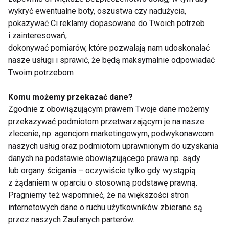
wykryć ewentualne boty, oszustwa czy nadużycia,
Pokaż więcej
pokazywać Ci reklamy dopasowane do Twoich potrzeb
i zainteresowań,
dokonywać pomiarów, które pozwalają nam udoskonalać
nasze usługi i sprawić, że będą maksymalnie odpowiadać
Dziecko
Twoim potrzebom
Komu możemy przekazać dane?
Zgodnie z obowiązującym prawem Twoje dane możemy
przekazywać podmiotom przetwarzającym je na nasze
zlecenie, np. agencjom marketingowym, podwykonawcom
naszych usług oraz podmiotom uprawnionym do uzyskania
danych na podstawie obowiązującego prawa np. sądy
Wakacje bez telefonu?
Dzieci aktywne
lub organy ścigania – oczywiście tylko gdy wystąpią
Dzieci zyskują
fizycznie częściej
z żądaniem w oparciu o stosowną podstawę prawną.
znacznie więcej niż
wybierają prawidłową
Pragniemy też wspomnieć, że na większości stron
tylko mniej czasu
dietę. Sport i edukacja
internetowych dane o ruchu użytkowników zbierane są
przed ekranem
żywieniowa kluczem
do stylu życia
przez naszych Zaufanych parterów.