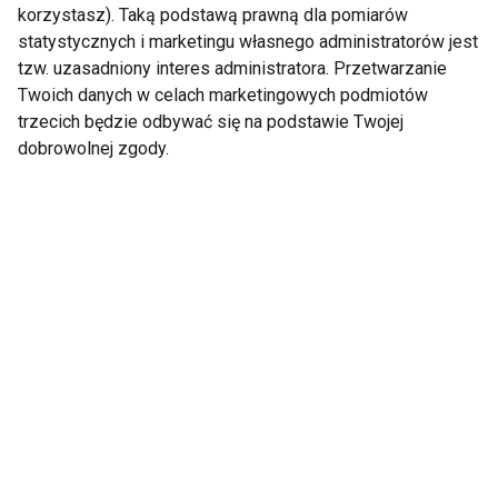
korzystasz). Taką podstawą prawną dla pomiarów
statystycznych i marketingu własnego administratorów jest
tzw. uzasadniony interes administratora. Przetwarzanie
Niedojrzałość układu
Aktywność fizyczna
Twoich danych w celach marketingowych podmiotów
pokarmowego –
dzieci – jak zachęcić
trzecich będzie odbywać się na podstawie Twojej
naturalny etap
najmłodszych do
dobrowolnej zgody.
rozwoju
ruchu w świecie
ekranów?
Pokaż więcej
Nie przegap nowości ze
świata FIT!
Zapisz się do naszego newslettera