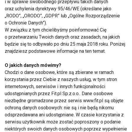
dziecięcych posiłkach jest kreatywność i
i w sprawie swobodnego przepływu takich danych
eksperymentowanie. Warto próbować różnych
oraz uchylenia dyrektywy 95/46/WE (określane jako
„RODO”, „ORODO”, „GDPR” lub „Ogólne Rozporządzenie
metod i obserwować, które z nich najlepiej
o Ochronie Danych”).
sprawdzają się w przypadku naszych dzieci.
W związku z tym chcielibyśmy poinformować Cię
Pamiętajmy, że każde dziecko jest inne i co działa
o przetwarzaniu Twoich danych oraz zasadach, na jakich
dla jednego, może nie działać dla innego. Ważne jest,
będzie się to odbywało po dniu 25 maja 2018 roku. Poniżej
aby nie zmuszać dzieci do jedzenia warzyw, ale
znajdziesz podstawowe informacje na ten temat.
zachęcać je do próbowania nowych smaków w
O jakich danych mówimy?
atrakcyjnej i zabawnej formie.
Chodzi o dane osobowe, które są zbierane w ramach
korzystania przez Ciebie z naszych usług, w tym stron
DZIECI
DZIECKO
WARZYWA
internetowych, serwisów i innych funkcjonalności
udostępnianych przez Fit.pl Sp.z.o.o.. Dane osobowe
niezbędne gromadzone przez serwis www.fit.pl są objęte
ochroną danych osobowych: nie są i nie będą nikomu
odsprzedawana ani udostępniane. W czasie korzystania z
Dzieci
serwisu użytkownik może zostać poproszony o podanie
niektórych swoich danych osobowych poprzez wypełnienie