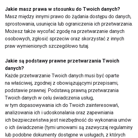
wspierającego
zdrowie
Jakie masz prawa w stosunku do Twoich danych?
Masz między innymi prawo do żądania dostępu do danych,
sprostowania, usunięcia lub ograniczenia ich przetwarzania.
Dzieci nie chcą się
Pokolenie ekranów
Możesz także wycofać zgodę na przetwarzanie danych
ruszać? Problemem
kontra pokolenie
osobowych, zgłosić sprzeciw oraz skorzystać z innych
nie zawsze jest
podwórka. Czy dzieci
praw wymienionych szczegółowo tutaj.
lenistwo. Coraz
naprawdę ruszają się
częściej chodzi o
mniej niż kiedyś?
Jakie są podstawy prawne przetwarzania Twoich
presję
danych?
Każde przetwarzanie Twoich danych musi być oparte
na właściwej, zgodnej z obowiązującymi przepisami,
podstawie prawnej. Podstawą prawną przetwarzania
Kaski na rowerze i
Wiosna wróciła na
Twoich danych w celu świadczenia usług,
hulajnodze
podwórka. Na co
w tym dopasowywania ich do Twoich zainteresowań,
obowiązkowe od 3
zwrócić uwagę, gdy
analizowania ich i udoskonalania oraz zapewniania
czerwca. Jak uczyć
dzieci znów bawią się
ich bezpieczeństwa jest niezbędność do wykonania umów
dzieci zasad
na zewnątrz?
o ich świadczenie (tymi umowami są zazwyczaj regulaminy
bezpieczeństwa?
lub podobne dokumenty dostępne w usługach, z których