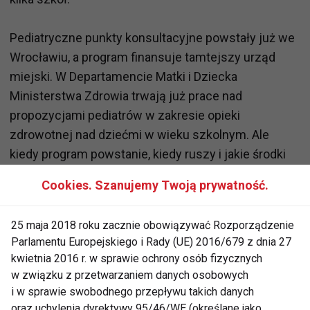
Pediatryczne punkty konsultacyjne powstały już we
Wrocławiu, a program finansuje tamtejszy urząd
miejski. W Departamencie Matki i Dziecka
Ministerstwa Zdrowia trwają już prace nad
propozycjami pediatrów w zakresie opieki
zdrowotnej nad dziećmi w wieku szkolnym. Ale
kiedy program powstanie, kiedy ruszy i jakie środki
finansowe zostaną przeznaczone na ten cel nie
Cookies. Szanujemy Twoją prywatność.
wiadomo.
25 maja 2018 roku zacznie obowiązywać Rozporządzenie
www.fit.pl
Parlamentu Europejskiego i Rady (UE) 2016/679 z dnia 27
kwietnia 2016 r. w sprawie ochrony osób fizycznych
SZKOŁA
UCZNIOWIE
LEKARZE
w związku z przetwarzaniem danych osobowych
i w sprawie swobodnego przepływu takich danych
CHOROBY
DZIECKO
oraz uchylenia dyrektywy 95/46/WE (określane jako