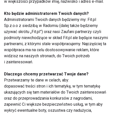
w większości przypadków imię, nazwisko i adres e-mail.
Kto będzie administratorem Twoich danych?
Jakie buty do szkoły?
Skąd biorą się wady
Administratorami Twoich danych będziemy my: Fit.pl
Lekarz ortopeda
postawy u dzieci w
Sp.z.o.o z siedzibą w Radomiu (dalej także będziemy
odradza sznurówki
wieku szkolnym?
używać skrótu „Fit.pl”) oraz nasi Zaufani partnerzy czyli
podmioty niewchodzące w skład Fit.pl ale będące naszymi
partnerami, z którymi stale współpracujemy. Najczęściej ta
Pokaż więcej
współpraca ma na celu dostosowywanie reklam, które
widzisz na naszych stronach, do Twoich potrzeb
i zainteresowań.
uczniowie
Dlaczego chcemy przetwarzać Twoje dane?
Przetwarzamy te dane w celach, aby:
dopasować treści stron i ich tematykę, w tym tematykę
ukazujących się tam materiałów do Twoich zainteresowań
oraz do przeprowadzania konkursów z nagrodami,
zapewnić Ci większe bezpieczeństwo usług, w tym aby
wykryć ewentualne boty, oszustwa czy nadużycia,