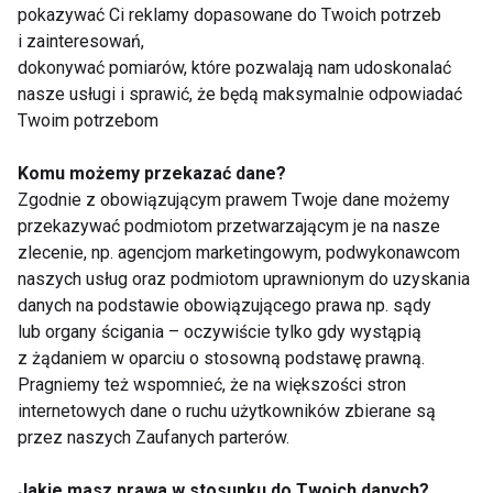
pokazywać Ci reklamy dopasowane do Twoich potrzeb
Aktywni uczniowei
E-podręczniki
i zainteresowań,
lepsi w nauce
ratunkiem dla
dokonywać pomiarów, które pozwalają nam udoskonalać
problemów z
nasze usługi i sprawić, że będą maksymalnie odpowiadać
kręgosłupem!
Twoim potrzebom
Komu możemy przekazać dane?
Zgodnie z obowiązującym prawem Twoje dane możemy
przekazywać podmiotom przetwarzającym je na nasze
zlecenie, np. agencjom marketingowym, podwykonawcom
Poznań stawia na
naszych usług oraz podmiotom uprawnionym do uzyskania
zdrowie
danych na podstawie obowiązującego prawa np. sądy
lub organy ścigania – oczywiście tylko gdy wystąpią
z żądaniem w oparciu o stosowną podstawę prawną.
Pokaż więcej
Pragniemy też wspomnieć, że na większości stron
internetowych dane o ruchu użytkowników zbierane są
przez naszych Zaufanych parterów.
Jakie masz prawa w stosunku do Twoich danych?