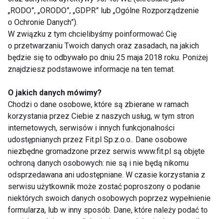
„RODO”, „ORODO”, „GDPR” lub „Ogólne Rozporządzenie
o Ochronie Danych”).
W związku z tym chcielibyśmy poinformować Cię
o przetwarzaniu Twoich danych oraz zasadach, na jakich
Szkoła
będzie się to odbywało po dniu 25 maja 2018 roku. Poniżej
znajdziesz podstawowe informacje na ten temat.
O jakich danych mówimy?
Chodzi o dane osobowe, które są zbierane w ramach
korzystania przez Ciebie z naszych usług, w tym stron
internetowych, serwisów i innych funkcjonalności
udostępnianych przez Fit.pl Sp.z.o.o.. Dane osobowe
Zdrowe śniadanie do
Kulinarna wyprawka
niezbędne gromadzone przez serwis www.fit.pl są objęte
szkoły? Koniecznie z
do szkoły
ochroną danych osobowych: nie są i nie będą nikomu
produktami
odsprzedawana ani udostępniane. W czasie korzystania z
zbożowymi!
serwisu użytkownik może zostać poproszony o podanie
niektórych swoich danych osobowych poprzez wypełnienie
formularza, lub w inny sposób. Dane, które należy podać to