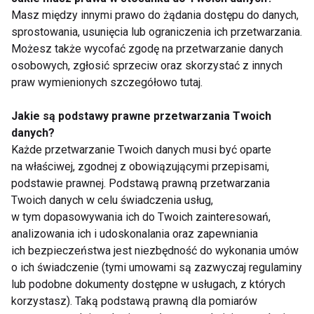
Nie przegap nowości ze
Masz między innymi prawo do żądania dostępu do danych,
świata FIT!
sprostowania, usunięcia lub ograniczenia ich przetwarzania.
Możesz także wycofać zgodę na przetwarzanie danych
Zapisz się do naszego newslettera
osobowych, zgłosić sprzeciw oraz skorzystać z innych
praw wymienionych szczegółowo tutaj.
Jakie są podstawy prawne przetwarzania Twoich
Wyrażam zgodę na otrzymywanie informacji
danych?
handlowej drogą elektroniczną na podany adres e-mail
Każde przetwarzanie Twoich danych musi być oparte
przez FIT.PL. Więcej informacji znajdziesz w Polityce
na właściwej, zgodnej z obowiązującymi przepisami,
Prywatności.
podstawie prawnej. Podstawą prawną przetwarzania
Twoich danych w celu świadczenia usług,
ZAPISZ SIĘ
w tym dopasowywania ich do Twoich zainteresowań,
analizowania ich i udoskonalania oraz zapewniania
ich bezpieczeństwa jest niezbędność do wykonania umów
o ich świadczenie (tymi umowami są zazwyczaj regulaminy
lub podobne dokumenty dostępne w usługach, z których
korzystasz). Taką podstawą prawną dla pomiarów
WSPÓŁPRACA