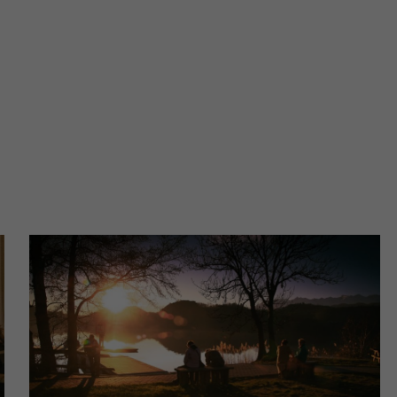
ch i marketingu własnego administratorów jest tzw. uzasadniony
elach marketingowych podmiotów trzecich będzie odbywać się 