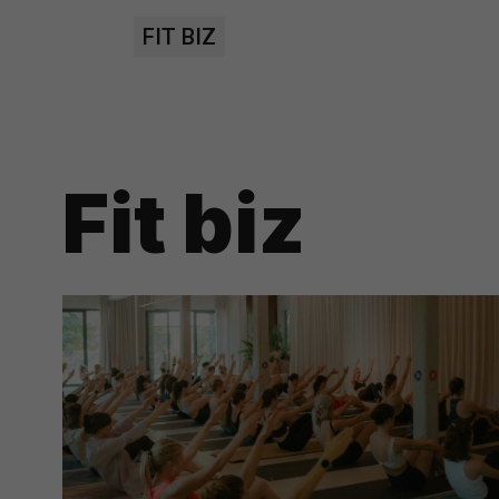
prawną dla pomiarów statystyczny
FIT BIZ
Przetwarzanie Twoich danych w c
zgody.
Fit biz