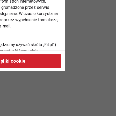
 tym stron internetowych,
ne gromadzone przez serwis
stępniane. W czasie korzystania
oprzez wypełnienie formularza,
-mail.
ędziemy używać skrótu „Fit.pl”)
rami, z którymi stale
 naszych stronach, do Twoich
pliki cookie
h zainteresowań oraz do
dużycia,
malnie odpowiadać Twoim