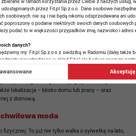
zbierane w ramach korzystania przez Ciebie z naszych usług, w
dziej świadomy i wymagający
i udostępnianych przez Fit.pl Sp.z.o.o.. Dane osobowe niezbęd
ych osobowych: nie są i nie będą nikomu odsprzedawana ani udo
ieżni i hantli. Oczekuje:
ć poproszony o podanie niektórych swoich danych osobowych p
ależy podać to w większości przypadków imię, nazwisko i adres e
lu życia,
woich danych?
ędziemy my: Fit.pl Sp.z.o.o z siedzibą w Radomiu (dalej także b
go,
 podmioty niewchodzące w skład Fit.pl ale będące naszymi partne
współpraca ma na celu dostosowywanie reklam, które widzisz na
aawansowane
Akceptuję 
owe, treningi funkcjonalne, joga, pilates czy
 Twoje dane?
kże lokalizacja – blisko domu lub pracy – oraz
aby:
rnej z domową.
atykę, w tym tematykę ukazujących się tam materiałów do Twoic
grodami,
e chwilowa moda
two usług, w tym aby wykryć ewentualne boty, oszustwa czy na
e do Twoich potrzeb i zainteresowań,
fizycznej. To już nie tylko walka o sylwetkę na lato,
alają nam udoskonalać nasze usługi i sprawić, że będą maksy