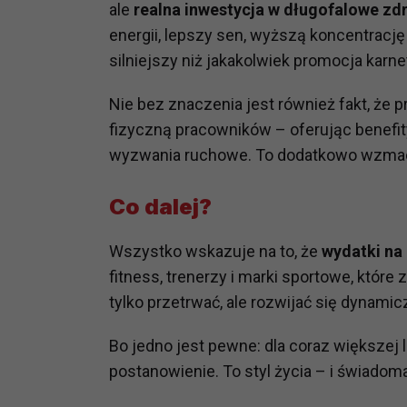
ale
realna inwestycja w długofalowe zd
potrzebom
energii, lepszy sen, wyższą koncentrację
Komu możemy przekazać dane
silniejszy niż jakakolwiek promocja karne
Zgodnie z obowiązującym prawe
np. agencjom marketingowym, p
Nie bez znaczenia jest również fakt, że
obowiązującego prawa np. sądy l
fizyczną pracowników – oferując benefit
prawną. Pragniemy też wspomnieć
wyzwania ruchowe. To dodatkowo wzmacni
Zaufanych parterów.
Co dalej?
Jakie masz prawa w stosunku 
Masz między innymi prawo do żąd
Wszystko wskazuje na to, że
wydatki na 
także wycofać zgodę na przetwar
szczegółowo tutaj.
fitness, trenerzy i marki sportowe, któr
tylko przetrwać, ale rozwijać się dynamic
Jakie są podstawy prawne prz
Każde przetwarzanie Twoich dany
Bo jedno jest pewne: dla coraz większej 
Podstawą prawną przetwarzania 
postanowienie. To styl życia – i świadoma
analizowania ich i udoskonalani
(tymi umowami są zazwyczaj regu