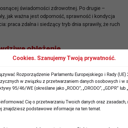
 rosnącej świadomości zdrowotnej. Po drugie –
ały, jak ważna jest odporność, sprawność i kondycja
a: praca zdalna i siedzący tryb dnia sprawiły, że ruch
awdziwe oblężenie
Cookies. Szanujemy Twoją prywatność.
 – styczeń to tradycyjnie miesiąc rekordowej
rnetów rośnie, grafiki zajęć pękają w szwach, a
ązywać Rozporządzenie Parlamentu Europejskiego i Rady (UE) 
y użytkowników. Problem w tym, że
entuzjazm często
 fizycznych w związku z przetwarzaniem danych osobowych i w
rektywy 95/46/WE (określane jako „RODO”, „ORODO”, „GDPR” lub
 porzuca regularne treningi jeszcze przed końcem
informować Cię o przetwarzaniu Twoich danych oraz zasadach, n
wyzwanie: nie przyciągnąć klienta na chwilę, ale
ej znajdziesz podstawowe informacje na ten temat.
j.