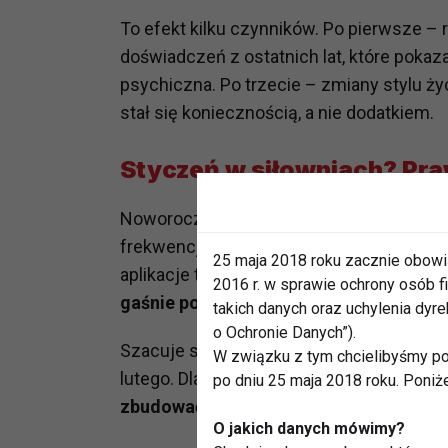
To efekt kilku czynników. Po pierwsze –
doświadczeń z ostatnich lat, które pokaz
psychiczna. Po trzecie – zmiany stylu życi
stał się koniecznością, a nie dodatkiem.
Styczeń w siłowniach? Pr
Noworoczne postanowienia nadal działają
frekwencji w klubach fitness. Sprzedaż ka
25 maja 2018 roku zacznie obowi
aplikacje treningowe notują skoki liczb
2016 r. w sprawie ochrony osób
gaśnie po kilku tygodniach
.
takich danych oraz uchylenia dy
o Ochronie Danych”).
Szacuje się, że nawet trzy czwarte osób
W związku z tym chcielibyśmy po
lutego. Dla branży fitness to największe 
po dniu 25 maja 2018 roku. Poniż
zbudować nawyk
, który zostanie na dłuże
O jakich danych mówimy?