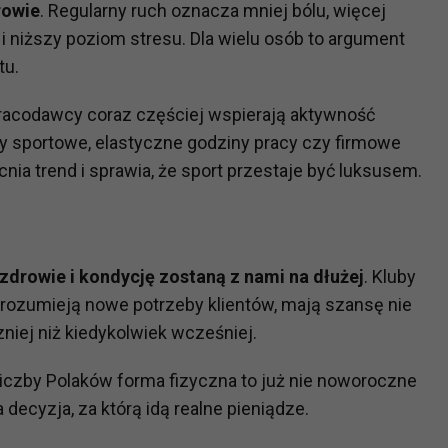
rowie
. Regularny ruch oznacza mniej bólu, więcej
 i niższy poziom stresu. Dla wielu osób to argument
?
tu.
m Twoje dane możemy przekazywać podmiotom przetwarzającym
odwykonawcom naszych usług oraz podmiotom uprawnionym do u
 pracodawcy coraz częściej wspierają aktywność
ub organy ścigania – oczywiście tylko gdy wystąpią z żądanie
y sportowe, elastyczne godziny pracy czy firmowe
, że na większości stron internetowych dane o ruchu użytkown
a trend i sprawia, że sport przestaje być luksusem.
do Twoich danych?
ania dostępu do danych, sprostowania, usunięcia lub ogranicze
zdrowie i kondycję zostaną z nami na dłużej
. Kluby
zanie danych osobowych, zgłosić sprzeciw oraz skorzystać z 
e zrozumieją nowe potrzeby klientów, mają szansę nie
zniej niż kiedykolwiek wcześniej.
etwarzania Twoich danych?
ch musi być oparte na właściwej, zgodnej z obowiązującymi prz
liczby Polaków forma fizyczna to już nie noworoczne
Twoich danych w celu świadczenia usług, w tym dopasowywania
 decyzja, za którą idą realne pieniądze.
a oraz zapewniania ich bezpieczeństwa jest niezbędność do wyk
laminy lub podobne dokumenty dostępne w usługach, z których