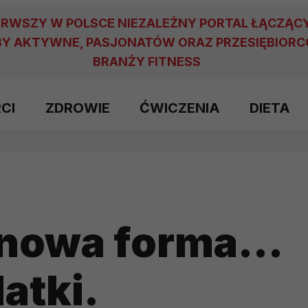
ERWSZY W POLSCE NIEZALEŻNY PORTAL ŁĄCZĄC
Y AKTYWNE, PASJONATÓW ORAZ PRZESIĘBIOR
BRANŻY FITNESS
RCI
ZDROWIE
ĆWICZENIA
DIETA
 nowa forma…
atki.