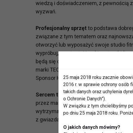
wiedzą i doświadczeniem, z pewnością z
wyzwań.
Profesjonalny sprzęt
to podstawa dobreg
związane z tym tematem oraz najnowszą
otworzyć lub wyposażyć swoje studio fitne
wypróbuj, przetestuj i wybierz ten, któr
będą się czołowi przedstawiciele branży:
marki TECHNOGYM, Złoty Sponsor Matmar
25 maja 2018 roku zacznie obowi
Sponsor Health Med Sport dystrybutor BO
2016 r. w sprawie ochrony osób
takich danych oraz uchylenia dy
Sercem tej hali będzie największa w Po
o Ochronie Danych”).
przez master trenerów międzynarodowej 
W związku z tym chcielibyśmy po
wytrzymałość. Dodatkowo na scenie główne
po dniu 25 maja 2018 roku. Poniż
z gwiazdami, na które zaproszeni są wsz
O jakich danych mówimy?