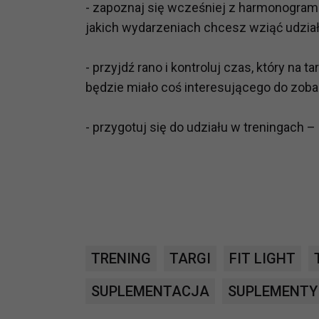
- zapoznaj się wcześniej z harmonogram
potrzebom
jakich wydarzeniach chcesz wziąć udzia
Komu możemy przekazać dane
Zgodnie z obowiązującym prawe
- przyjdź rano i kontroluj czas, który na 
np. agencjom marketingowym, p
będzie miało coś interesującego do zob
obowiązującego prawa np. sądy l
prawną. Pragniemy też wspomnieć
- przygotuj się do udziału w treningach –
Zaufanych parterów.
Jakie masz prawa w stosunku 
Masz między innymi prawo do żąd
także wycofać zgodę na przetwar
szczegółowo tutaj.
Jakie są podstawy prawne prz
TRENING
TARGI
FIT LIGHT
Każde przetwarzanie Twoich dany
Podstawą prawną przetwarzania 
SUPLEMENTACJA
SUPLEMENTY
analizowania ich i udoskonalani
(tymi umowami są zazwyczaj regu