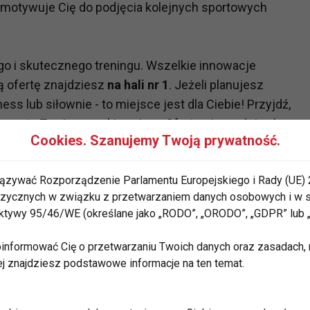
motywuje Cię do podjęcia kolejnych sportowych
o i skutecznego treningu. Wszelkie innowacje
 ofertę znajdziesz
na hali nr 1
. Jeżeli planujesz
ss lub siłownie - to miejsce jest dla Ciebie! Przyjdź,
y sprosta Twoim oczekiwaniom. Ofertami prześcigać
Cookies. Szanujemy Twoją prywatność.
 Mecenas Targów ITP S.A. oficjalny przedstawiciel
co wyłączny dystrybutor sprzętu PRECOR, Srebrny
ązywać Rozporządzenie Parlamentu Europejskiego i Rady (UE) 
DYFICIENT, Partner Total Fitness Concept.
 fizycznych w związku z przetwarzaniem danych osobowych i w
rektywy 95/46/WE (określane jako „RODO”, „ORODO”, „GDPR” lub
lsce konwencja Les Mills by Reebok
prowadzona
sceny fitness. Sprawdź swoją kondycję i
informować Cię o przetwarzaniu Twoich danych oraz zasadach, n
j odbędą się liczne pokazy, a także otwarte treningi
ej znajdziesz podstawowe informacje na ten temat.
yscy goście targów.