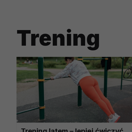
prawną dla pomiarów statystyczny
Przetwarzanie Twoich danych w c
zgody.
Trening
Trening latem – lepiej ćwiczyć