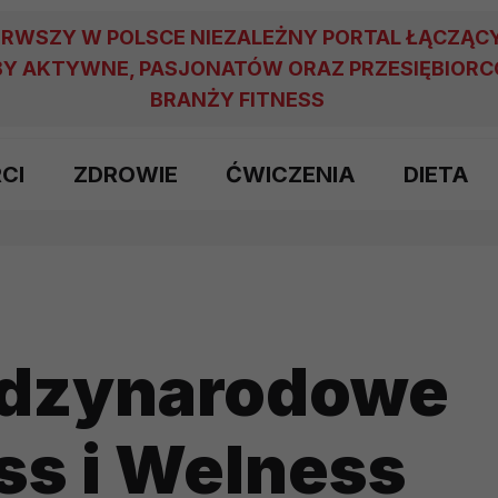
ERWSZY W POLSCE NIEZALEŻNY PORTAL ŁĄCZĄC
Y AKTYWNE, PASJONATÓW ORAZ PRZESIĘBIOR
BRANŻY FITNESS
RCI
ZDROWIE
ĆWICZENIA
DIETA
ędzynarodowe
ess i Welness