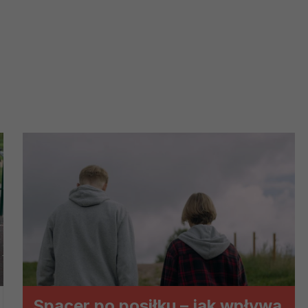
ch i marketingu własnego administratorów jest tzw. uzasadniony
elach marketingowych podmiotów trzecich będzie odbywać się 
Spacer po posiłku – jak wpływa