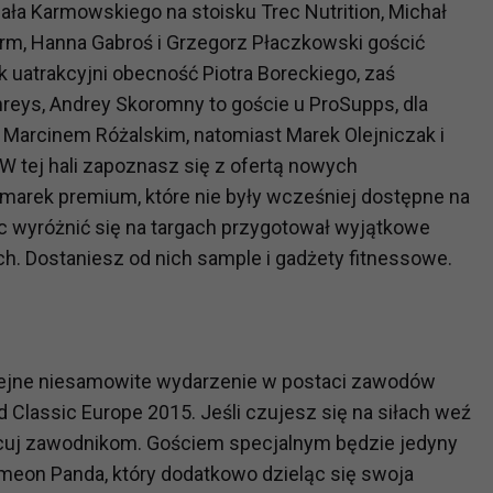
hała Karmowskiego na stoisku Trec Nutrition, Michał
Farm, Hanna Gabroś i Grzegorz Płaczkowski gościć
k uatrakcyjni obecność Piotra Boreckiego, zaś
phreys, Andrey Skoromny to goście u ProSupps, dla
Marcinem Różalskim, natomiast Marek Olejniczak i
. W tej hali zapoznasz się z ofertą nowych
arek premium, które nie były wcześniej dostępne na
 wyróżnić się na targach przygotował wyjątkowe
ch. Dostaniesz od nich sample i gadżety fitnessowe.
kolejne niesamowite wydarzenie w postaci zawodów
 Classic Europe 2015. Jeśli czujesz się na siłach weź
ibicuj zawodnikom. Gościem specjalnym będzie jedyny
imeon Panda, który dodatkowo dzieląc się swoja