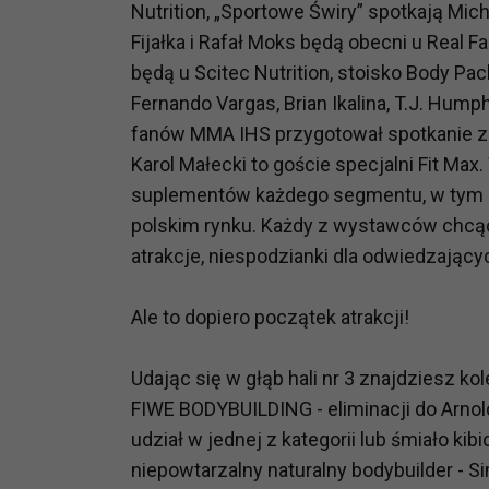
Nutrition, „Sportowe Świry” spotkają Mic
Fijałka i Rafał Moks będą obecni u Real 
będą u Scitec Nutrition, stoisko Body Pac
Fernando Vargas, Brian Ikalina, T.J. Hum
fanów MMA IHS przygotował spotkanie z 
Karol Małecki to goście specjalni Fit Max
suplementów każdego segmentu, w tym m
polskim rynku. Każdy z wystawców chcąc
atrakcje, niespodzianki dla odwiedzający
Ale to dopiero początek atrakcji!
Udając się w głąb hali nr 3 znajdziesz 
FIWE BODYBUILDING - eliminacji do Arnold
udział w jednej z kategorii lub śmiało k
niepowtarzalny naturalny bodybuilder - S