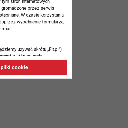
 tym stron internetowych,
ne gromadzone przez serwis
stępniane. W czasie korzystania
oprzez wypełnienie formularza,
-mail.
ędziemy używać skrótu „Fit.pl”)
rami, z którymi stale
 naszych stronach, do Twoich
pliki cookie
h zainteresowań oraz do
dużycia,
malnie odpowiadać Twoim