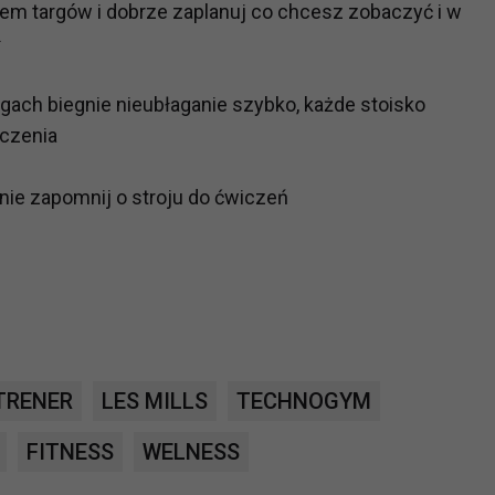
em targów i dobrze zaplanuj co chcesz zobaczyć i w
ł
?
m Twoje dane możemy przekazywać podmiotom przetwarzającym
targach biegnie nieubłaganie szybko, każde stoisko
odwykonawcom naszych usług oraz podmiotom uprawnionym do u
aczenia
ub organy ścigania – oczywiście tylko gdy wystąpią z żądanie
, że na większości stron internetowych dane o ruchu użytkown
 nie zapomnij o stroju do ćwiczeń
do Twoich danych?
ania dostępu do danych, sprostowania, usunięcia lub ogranicze
zanie danych osobowych, zgłosić sprzeciw oraz skorzystać z 
etwarzania Twoich danych?
TRENER
LES MILLS
TECHNOGYM
ch musi być oparte na właściwej, zgodnej z obowiązującymi prz
Twoich danych w celu świadczenia usług, w tym dopasowywania
FITNESS
WELNESS
a oraz zapewniania ich bezpieczeństwa jest niezbędność do wyk
laminy lub podobne dokumenty dostępne w usługach, z których