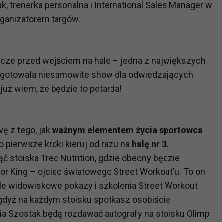
, trenerka personalna i International Sales Manager w
organizatorem targów.
cze przed wejściem na hale – jedna z największych
zygotowała niesamowite show dla odwiedzających
już wiem, że będzie to petarda!
ę z tego, jak
ważnym elementem życia sportowca
o pierwsze kroki kieruj od razu na
h
alę nr 3.
 stoiska Trec Nutrition, gdzie obecny będzie
r King – ojciec światowego Street Workout’u. To on
e widowiskowe pokazy i szkolenia Street Workout
 gdyż na każdym stoisku spotkasz osobiście
ia Szostak będą rozdawać autografy na stoisku Olimp