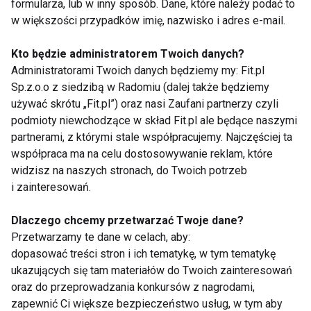
formularza, lub w inny sposób. Dane, które należy podać to
w większości przypadków imię, nazwisko i adres e-mail.
Kto będzie administratorem Twoich danych?
Administratorami Twoich danych będziemy my: Fit.pl
Warsztaty z
Cheerleaderski
Sp.z.o.o z siedzibą w Radomiu (dalej także będziemy
Cheerleaders ENERGY
Prokomu tańczą w
używać skrótu „Fit.pl”) oraz nasi Zaufani partnerzy czyli
Turcji
podmioty niewchodzące w skład Fit.pl ale będące naszymi
partnerami, z którymi stale współpracujemy. Najczęściej ta
współpraca ma na celu dostosowywanie reklam, które
widzisz na naszych stronach, do Twoich potrzeb
i zainteresowań.
Dlaczego chcemy przetwarzać Twoje dane?
Marta Filipkowska -
Marta Filipkowska -
Przetwarzamy te dane w celach, aby:
taniec w moim życiu
taniec w moim życiu
dopasować treści stron i ich tematykę, w tym tematykę
jest numerem jeden!
jest numerem jeden!
ukazujących się tam materiałów do Twoich zainteresowań
oraz do przeprowadzania konkursów z nagrodami,
Pokaż więcej
zapewnić Ci większe bezpieczeństwo usług, w tym aby