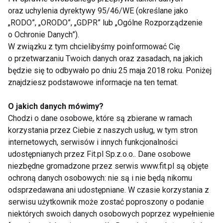
wyników i uhonorowanie zawodniczek i zawodników
oraz uchylenia dyrektywy 95/46/WE (określane jako
„RODO”, „ORODO”, „GDPR” lub „Ogólne Rozporządzenie
Turniej odbędzie się dnia w siedzibie hali MOSiR przy
o Ochronie Danych”).
ul. Matejki 6 w Zabrzu.Organizatorem Turnieju jest
W związku z tym chcielibyśmy poinformować Cię
Zabrzańskie Stowarzyszenie Cheerleaders „ENERGY
o przetwarzaniu Twoich danych oraz zasadach, na jakich
będzie się to odbywało po dniu 25 maja 2018 roku. Poniżej
oraz Urząd Miasta Zabrze.
znajdziesz podstawowe informacje na ten temat.
CHEERLEADING
CHEERLEADERS ENERGY
O jakich danych mówimy?
Chodzi o dane osobowe, które są zbierane w ramach
FIT LIGHT
korzystania przez Ciebie z naszych usług, w tym stron
internetowych, serwisów i innych funkcjonalności
udostępnianych przez Fit.pl Sp.z.o.o.. Dane osobowe
niezbędne gromadzone przez serwis www.fit.pl są objęte
ochroną danych osobowych: nie są i nie będą nikomu
Cheerleading
odsprzedawana ani udostępniane. W czasie korzystania z
serwisu użytkownik może zostać poproszony o podanie
niektórych swoich danych osobowych poprzez wypełnienie