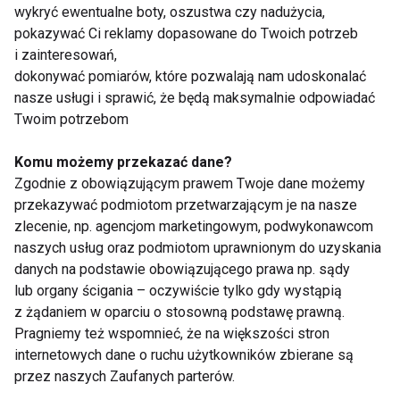
wykryć ewentualne boty, oszustwa czy nadużycia,
pokazywać Ci reklamy dopasowane do Twoich potrzeb
i zainteresowań,
dokonywać pomiarów, które pozwalają nam udoskonalać
Cheerleaders Energy
nasze usługi i sprawić, że będą maksymalnie odpowiadać
Twoim potrzebom
Komu możemy przekazać dane?
Zgodnie z obowiązującym prawem Twoje dane możemy
przekazywać podmiotom przetwarzającym je na nasze
zlecenie, np. agencjom marketingowym, podwykonawcom
naszych usług oraz podmiotom uprawnionym do uzyskania
Kolejne zwycięstwa
Cheerleaders Energy -
danych na podstawie obowiązującego prawa np. sądy
Cheerleaderek z
koniec sezonu w
lub organy ścigania – oczywiście tylko gdy wystąpią
Zabrza
dobrym stylu
z żądaniem w oparciu o stosowną podstawę prawną.
Pragniemy też wspomnieć, że na większości stron
Pokaż więcej
internetowych dane o ruchu użytkowników zbierane są
przez naszych Zaufanych parterów.