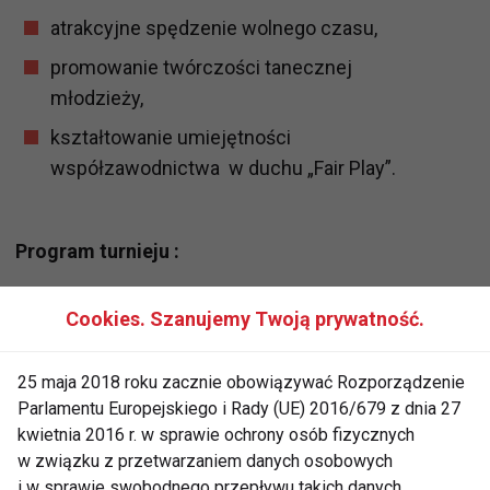
atrakcyjne spędzenie wolnego czasu,
promowanie twórczości tanecznej
młodzieży,
kształtowanie umiejętności
współzawodnictwa w duchu „Fair Play”.
Program turnieju :
8:00-9:00 Rejestracja zespołów
Cookies. Szanujemy Twoją prywatność.
9:30-rozpoczęcie turnieju, powitanie zespołów
9:40- rozpoczęcie bloku dance
25 maja 2018 roku zacznie obowiązywać Rozporządzenie
13:00-przerwa
Parlamentu Europejskiego i Rady (UE) 2016/679 z dnia 27
13:30-rozpoczęcie bloku cheer
kwietnia 2016 r. w sprawie ochrony osób fizycznych
w związku z przetwarzaniem danych osobowych
16:00-17:00 zakończenie turnieju z ogłoszeniem
i w sprawie swobodnego przepływu takich danych