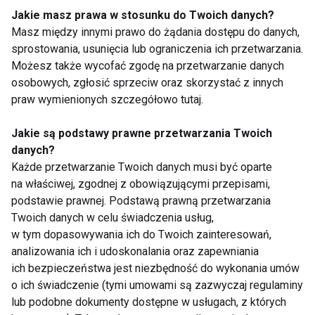
Jakie masz prawa w stosunku do Twoich danych?
Masz między innymi prawo do żądania dostępu do danych,
Nie przegap nowości ze
sprostowania, usunięcia lub ograniczenia ich przetwarzania.
świata FIT!
Możesz także wycofać zgodę na przetwarzanie danych
osobowych, zgłosić sprzeciw oraz skorzystać z innych
praw wymienionych szczegółowo tutaj.
Zapisz się do naszego newslettera
Jakie są podstawy prawne przetwarzania Twoich
danych?
Każde przetwarzanie Twoich danych musi być oparte
Wyrażam zgodę na otrzymywanie informacji
na właściwej, zgodnej z obowiązującymi przepisami,
handlowej drogą elektroniczną na podany adres e-mail
podstawie prawnej. Podstawą prawną przetwarzania
przez FIT.PL. Więcej informacji znajdziesz w Polityce
Twoich danych w celu świadczenia usług,
Prywatności.
w tym dopasowywania ich do Twoich zainteresowań,
analizowania ich i udoskonalania oraz zapewniania
ZAPISZ SIĘ
ich bezpieczeństwa jest niezbędność do wykonania umów
o ich świadczenie (tymi umowami są zazwyczaj regulaminy
lub podobne dokumenty dostępne w usługach, z których