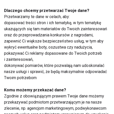
Ale taniec jest w moim życiu numerem jeden!
Dlaczego chcemy przetwarzać Twoje dane?
Przez kilka lat występów na pewno zdarzyły się
Przetwarzamy te dane w celach, aby:
jakieś zabawne historie podczas tańca. Co
dopasować treści stron i ich tematykę, w tym tematykę
ukazujących się tam materiałów do Twoich zainteresowań
wspominasz najmilej?
oraz do przeprowadzania konkursów z nagrodami,
zapewnić Ci większe bezpieczeństwo usług, w tym aby
Takich sytuacji było bardzo wiele. Kiedyś koleżanka
wykryć ewentualne boty, oszustwa czy nadużycia,
w wyniku szybkiego przebierania się między
pokazywać Ci reklamy dopasowane do Twoich potrzeb
układami założyła 2 lewe buty; sama zgubiłam
i zainteresowań,
jednego podczas tańca. Druga koleżanka wybiegła
dokonywać pomiarów, które pozwalają nam udoskonalać
nasze usługi i sprawić, że będą maksymalnie odpowiadać
na układ, którego kompletnie nie znała i musiała
Twoim potrzebom
improwizować. Było również wiele zabawnych
potknięć i sytuacji kiedy zacięła się muzyka. Na
Komu możemy przekazać dane?
szczęście kibice takie zdarzenia zawsze odbierają z
Zgodnie z obowiązującym prawem Twoje dane możemy
uśmiechem:)
przekazywać podmiotom przetwarzającym je na nasze
zlecenie, np. agencjom marketingowym, podwykonawcom