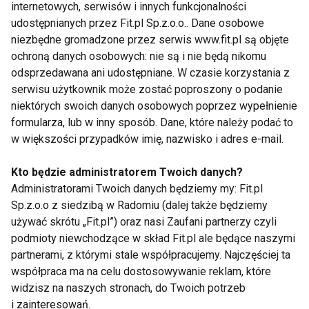
internetowych, serwisów i innych funkcjonalności
Ekscytację!! Występy przed liczną publicznością
udostępnianych przez Fit.pl Sp.z.o.o.. Dane osobowe
niezbędne gromadzone przez serwis www.fit.pl są objęte
trzeba kochać - to nieodłączny element tego sportu.
ochroną danych osobowych: nie są i nie będą nikomu
Im więcej ludzi na trybunach tym pewniej się czuję.
odsprzedawana ani udostępniane. W czasie korzystania z
Brawa kibiców są dla nas największą nagrodą.
serwisu użytkownik może zostać poproszony o podanie
niektórych swoich danych osobowych poprzez wypełnienie
Taniec
to Twój sposób na życie? Czy może robisz
formularza, lub w inny sposób. Dane, które należy podać to
coś innego na co dzień?
w większości przypadków imię, nazwisko i adres e-mail.
Kto będzie administratorem Twoich danych?
Właśnie ukończyłam kurs instruktora fitness.
Administratorami Twoich danych będziemy my: Fit.pl
Zamierzam dalej poszerzać swoje kwalifikacje w
Sp.z.o.o z siedzibą w Radomiu (dalej także będziemy
dziedzinie prowadzenia zajęć i mam nadzieję też
używać skrótu „Fit.pl”) oraz nasi Zaufani partnerzy czyli
zacząć pracę w tym zawodzie. Niedawno
podmioty niewchodzące w skład Fit.pl ale będące naszymi
ukończyłam studia na kierunku Psychologia w
partnerami, z którymi stale współpracujemy. Najczęściej ta
współpraca ma na celu dostosowywanie reklam, które
Zarządzaniu. Poza tym dla relaksu uwielbiam czytać
widzisz na naszych stronach, do Twoich potrzeb
książki i właśnie rozpoczęłam naukę j. włoskiego.
i zainteresowań.