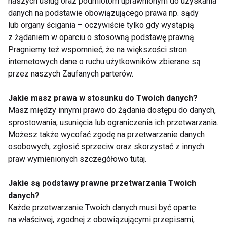
naszych usług oraz podmiotom uprawnionym do uzyskania
Jakie cechy musi posiadać dziewczyna, która
danych na podstawie obowiązującego prawa np. sądy
chce zostać cheerleaderką?
lub organy ścigania – oczywiście tylko gdy wystąpią
z żądaniem w oparciu o stosowną podstawę prawną.
Najważniejsze: musi kochać rytm i dobrze słyszeć
Pragniemy też wspomnieć, że na większości stron
muzykę! Poza tym rozciągnięcie, kondycja i
internetowych dane o ruchu użytkowników zbierane są
koordynacja ruchowa,
zdrowe
i zadbane ciało,
przez naszych Zaufanych parterów.
uśmiech na twarzy i ciągła chęć doskonalenia
Jakie masz prawa w stosunku do Twoich danych?
swoich możliwości.
Masz między innymi prawo do żądania dostępu do danych,
sprostowania, usunięcia lub ograniczenia ich przetwarzania.
Cheerleading w Polsce to chyba jeszcze
Możesz także wycofać zgodę na przetwarzanie danych
raczkująca dyscyplina, skąd czerpiecie inspiracje
osobowych, zgłosić sprzeciw oraz skorzystać z innych
dla swoich pokazów?
praw wymienionych szczegółowo tutaj.
Jakie są podstawy prawne przetwarzania Twoich
Przede wszystkim mamy wszechstronnych
danych?
choreografów i bierzemy udział w warsztatach
Każde przetwarzanie Twoich danych musi być oparte
tanecznych. Nasze układy są różnorodne aby
na właściwej, zgodnej z obowiązującymi przepisami,