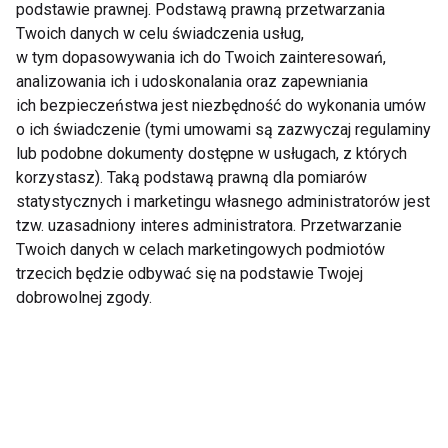
usatysfakcjonować każdą publiczność, każdego
podstawie prawnej. Podstawą prawną przetwarzania
kibica. To prawda, cheerleading jest raczkującą
Twoich danych w celu świadczenia usług,
w tym dopasowywania ich do Twoich zainteresowań,
dyscypliną ale rozwija się bardzo szybko więc mam
analizowania ich i udoskonalania oraz zapewniania
nadzieję, że będzie się cieszyć coraz większym
ich bezpieczeństwa jest niezbędność do wykonania umów
zainteresowaniem.
o ich świadczenie (tymi umowami są zazwyczaj regulaminy
lub podobne dokumenty dostępne w usługach, z których
Co możesz poradzić dziewczynom, które chciałby
korzystasz). Taką podstawą prawną dla pomiarów
zostać cheerleaderkami?
statystycznych i marketingu własnego administratorów jest
tzw. uzasadniony interes administratora. Przetwarzanie
Twoich danych w celach marketingowych podmiotów
Przede wszystkim odwagi. Uczcie się w domu
trzecich będzie odbywać się na podstawie Twojej
kroków, rozciągajcie się, dodajcie jeszcze uśmiech
dobrowolnej zgody.
na twarzy i śmiało idźcie na casting.
Rozmawiała: Ola Kacprowicz
www.taniec.fit.pl