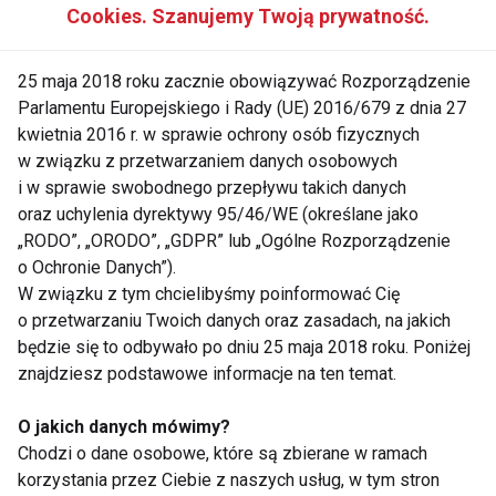
Cookies. Szanujemy Twoją prywatność.
25 maja 2018 roku zacznie obowiązywać Rozporządzenie
Parlamentu Europejskiego i Rady (UE) 2016/679 z dnia 27
kwietnia 2016 r. w sprawie ochrony osób fizycznych
w związku z przetwarzaniem danych osobowych
i w sprawie swobodnego przepływu takich danych
oraz uchylenia dyrektywy 95/46/WE (określane jako
„RODO”, „ORODO”, „GDPR” lub „Ogólne Rozporządzenie
o Ochronie Danych”).
W związku z tym chcielibyśmy poinformować Cię
miejsca ekscytacji, gdyż atmosfera na hali dodała mi
o przetwarzaniu Twoich danych oraz zasadach, na jakich
otuchy.
będzie się to odbywało po dniu 25 maja 2018 roku. Poniżej
znajdziesz podstawowe informacje na ten temat.
Co czujesz, gdy kilka tysięcy par oczu - głównie
O jakich danych mówimy?
męskich - obserwuje Twoje ruchy w meczowych
Chodzi o dane osobowe, które są zbierane w ramach
przerwach?
korzystania przez Ciebie z naszych usług, w tym stron