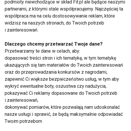
podmioty niewchodzące w skład Fit.pl ale będące naszymi
żłobku lub
przedszkolu?
partnerami, z którymi stale współpracujemy. Najczęściej ta
Pokaż więcej
współpraca ma na celu dostosowywanie reklam, które
widzisz na naszych stronach, do Twoich potrzeb
i zainteresowań.
żywienie
Dlaczego chcemy przetwarzać Twoje dane?
Przetwarzamy te dane w celach, aby:
dopasować treści stron i ich tematykę, w tym tematykę
ukazujących się tam materiałów do Twoich zainteresowań
oraz do przeprowadzania konkursów z nagrodami,
zapewnić Ci większe bezpieczeństwo usług, w tym aby
wykryć ewentualne boty, oszustwa czy nadużycia,
pokazywać Ci reklamy dopasowane do Twoich potrzeb
10 najczęstszych
Zdrowe nawyki
i zainteresowań,
błędów popełnianych
żywieniowe u dzieci -
dokonywać pomiarów, które pozwalają nam udoskonalać
w żywieniu dziecka
nie nakazem, a
nasze usługi i sprawić, że będą maksymalnie odpowiadać
sposobem!
Twoim potrzebom