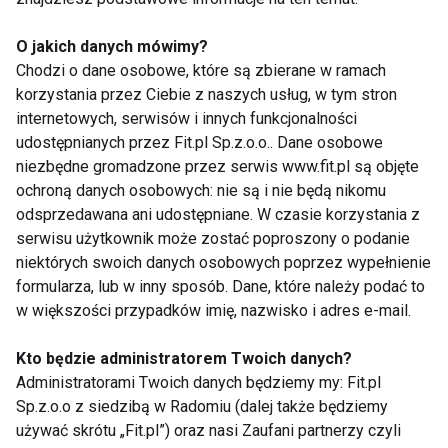
O jakich danych mówimy?
Chodzi o dane osobowe, które są zbierane w ramach
korzystania przez Ciebie z naszych usług, w tym stron
internetowych, serwisów i innych funkcjonalności
udostępnianych przez Fit.pl Sp.z.o.o.. Dane osobowe
niezbędne gromadzone przez serwis www.fit.pl są objęte
Kiedy włączyć ryby do
Kiedy włączyć ryby do
ochroną danych osobowych: nie są i nie będą nikomu
jadłospisu dzieci?
jadłospisu dzieci?
odsprzedawana ani udostępniane. W czasie korzystania z
serwisu użytkownik może zostać poproszony o podanie
niektórych swoich danych osobowych poprzez wypełnienie
formularza, lub w inny sposób. Dane, które należy podać to
w większości przypadków imię, nazwisko i adres e-mail.
Kto będzie administratorem Twoich danych?
Jak zadbać o
Puste, wakacyjne
Administratorami Twoich danych będziemy my: Fit.pl
prawidłowy jadłospis
kalorie – jak się przed
Sp.z.o.o z siedzibą w Radomiu (dalej także będziemy
malucha, który
nimi uchronić?
używać skrótu „Fit.pl”) oraz nasi Zaufani partnerzy czyli
rozpoczął edukację w