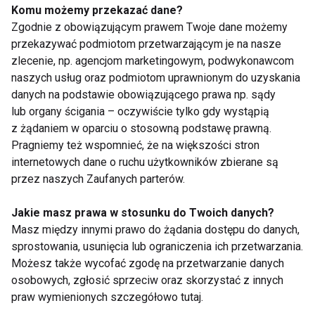
Komu możemy przekazać dane?
Zgodnie z obowiązującym prawem Twoje dane możemy
przekazywać podmiotom przetwarzającym je na nasze
zlecenie, np. agencjom marketingowym, podwykonawcom
Chcesz zmienić
Nawyki żywieniowe
naszych usług oraz podmiotom uprawnionym do uzyskania
nawyki żywieniowe na
Europejczyków od
danych na podstawie obowiązującego prawa np. sądy
zdrowsze?
kuchni
lub organy ścigania – oczywiście tylko gdy wystąpią
z żądaniem w oparciu o stosowną podstawę prawną.
Pragniemy też wspomnieć, że na większości stron
internetowych dane o ruchu użytkowników zbierane są
przez naszych Zaufanych parterów.
Jakie masz prawa w stosunku do Twoich danych?
Jak kształtować u
Żywienie w
Masz między innymi prawo do żądania dostępu do danych,
dzieci zdrowe nawyki
przedszkolu - jak
sprostowania, usunięcia lub ograniczenia ich przetwarzania.
żywieniowe?
przygotować dziecko
Możesz także wycofać zgodę na przetwarzanie danych
do spożywania
osobowych, zgłosić sprzeciw oraz skorzystać z innych
posiłków w gronie
praw wymienionych szczegółowo tutaj.
rówieśników?