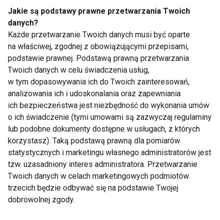
Jakie są podstawy prawne przetwarzania Twoich
danych?
Każde przetwarzanie Twoich danych musi być oparte
Poznaj zalecenia
Piramida żywienia dla
na właściwej, zgodnej z obowiązującymi przepisami,
żywieniowe dla
zdrowych... zębów
podstawie prawnej. Podstawą prawną przetwarzania
małego sportowca
Twoich danych w celu świadczenia usług,
w tym dopasowywania ich do Twoich zainteresowań,
analizowania ich i udoskonalania oraz zapewniania
Pokaż więcej
ich bezpieczeństwa jest niezbędność do wykonania umów
o ich świadczenie (tymi umowami są zazwyczaj regulaminy
lub podobne dokumenty dostępne w usługach, z których
korzystasz). Taką podstawą prawną dla pomiarów
Nie przegap nowości ze
statystycznych i marketingu własnego administratorów jest
tzw. uzasadniony interes administratora. Przetwarzanie
świata FIT!
Twoich danych w celach marketingowych podmiotów
trzecich będzie odbywać się na podstawie Twojej
Zapisz się do naszego newslettera
dobrowolnej zgody.