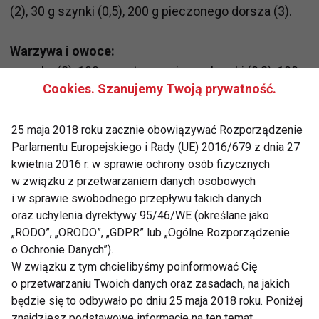
(2), 30 g szynki (0,5), 200 g pieczonego dorsza (3).
Warzywa i owoce:
papryka (2), 100 g ugotowanej marchewki (0,3), 100 g
Cookies. Szanujemy Twoją prywatność.
ugotowanych buraków (0,4), łyżka groszku (0,5),
pieczony ziemniak (1,5), główka sałaty (1), jabłko
(0,5), banan (3), szklanka soku owocowego (0,5), 180
25 maja 2018 roku zacznie obowiązywać Rozporządzenie
Parlamentu Europejskiego i Rady (UE) 2016/679 z dnia 27
g brzoskwiń w zalewie (1).
kwietnia 2016 r. w sprawie ochrony osób fizycznych
w związku z przetwarzaniem danych osobowych
JADŁOSPIS
ŻYWIENIE
KATE WINSLET
i w sprawie swobodnego przepływu takich danych
oraz uchylenia dyrektywy 95/46/WE (określane jako
FIT LIGHT
„RODO”, „ORODO”, „GDPR” lub „Ogólne Rozporządzenie
o Ochronie Danych”).
W związku z tym chcielibyśmy poinformować Cię
o przetwarzaniu Twoich danych oraz zasadach, na jakich
będzie się to odbywało po dniu 25 maja 2018 roku. Poniżej
Jadłospis
znajdziesz podstawowe informacje na ten temat.