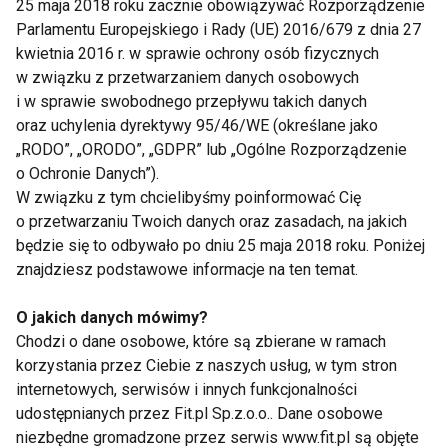
25 maja 2018 roku zacznie obowiązywać Rozporządzenie
dla siebie. Coś co sprawi wam zarówno radość,
Parlamentu Europejskiego i Rady (UE) 2016/679 z dnia 27
odpręży i wpłynie pozytywnie na zdrowie fizyczne i
kwietnia 2016 r. w sprawie ochrony osób fizycznych
psychiczne. Jednocześnie podczas imprez
w związku z przetwarzaniem danych osobowych
rodzinnych i towarzyskich będziecie mogli błysnąć
i w sprawie swobodnego przepływu takich danych
na parkiecie.
oraz uchylenia dyrektywy 95/46/WE (określane jako
„RODO”, „ORODO”, „GDPR” lub „Ogólne Rozporządzenie
o Ochronie Danych”).
www.taniec.fit.pl
W związku z tym chcielibyśmy poinformować Cię
o przetwarzaniu Twoich danych oraz zasadach, na jakich
będzie się to odbywało po dniu 25 maja 2018 roku. Poniżej
znajdziesz podstawowe informacje na ten temat.
O jakich danych mówimy?
Chodzi o dane osobowe, które są zbierane w ramach
korzystania przez Ciebie z naszych usług, w tym stron
internetowych, serwisów i innych funkcjonalności
udostępnianych przez Fit.pl Sp.z.o.o.. Dane osobowe
niezbędne gromadzone przez serwis www.fit.pl są objęte