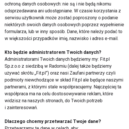
ochroną danych osobowych: nie są i nie będą nikomu
odsprzedawana ani udostępniane. W czasie korzystania z
serwisu użytkownik może zostać poproszony o podanie
ZDROWIE
TANIEC
FITNESS
ZDROWY
niektórych swoich danych osobowych poprzez wypełnienie
formularza, lub w inny sposób. Dane, które należy podać to
CIAŁO
NAUKA TAŃCA
FIT LIGHT
w większości przypadków imię, nazwisko i adres e-mail.
Kto będzie administratorem Twoich danych?
Administratorami Twoich danych będziemy my: Fit.pl
Sp.z.o.o z siedzibą w Radomiu (dalej także będziemy
Zdrowie
używać skrótu „Fit.pl”) oraz nasi Zaufani partnerzy czyli
podmioty niewchodzące w skład Fit.pl ale będące naszymi
partnerami, z którymi stale współpracujemy. Najczęściej ta
współpraca ma na celu dostosowywanie reklam, które
widzisz na naszych stronach, do Twoich potrzeb
i zainteresowań.
Dlaczego chcemy przetwarzać Twoje dane?
Niezbędne dla serca i
Ten problem może
mięśni. Dlaczego
dotyczyć nawet co
Przetwarzamy te dane w celach, aby: