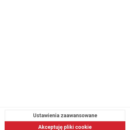
WSPÓŁPRACA
REDAKCJA
PRYWATNOŚĆ
Cookies
Powiadomienia
Newsletter
Fit.pl © 2026 Wszystkie prawa zastrzeżone.
Ustawienia zaawansowane
Pawelec.info
Akceptuję pliki cookie