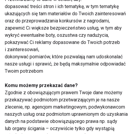
warto suplementować
piątej kobiety na
dopasować treści stron i ich tematykę, w tym tematykę
kwasy omega-3?
świecie. Lekarka:
ukazujących się tam materiałów do Twoich zainteresowań
Pacjentki często boją
oraz do przeprowadzania konkursów z nagrodami,
się mówić o bólu
zapewnić Ci większe bezpieczeństwo usług, w tym aby
podczas stosunku
wykryć ewentualne boty, oszustwa czy nadużycia,
pokazywać Ci reklamy dopasowane do Twoich potrzeb
i zainteresowań,
dokonywać pomiarów, które pozwalają nam udoskonalać
Mounjaro vs Ozempic
Otyłość to choroba, a
nasze usługi i sprawić, że będą maksymalnie odpowiadać
– różnice, skuteczność
nie brak silnej woli. Co
i co wybrać?
mówią eksperci?
Twoim potrzebom
Komu możemy przekazać dane?
Pokaż więcej
Zgodnie z obowiązującym prawem Twoje dane możemy
przekazywać podmiotom przetwarzającym je na nasze
zlecenie, np. agencjom marketingowym, podwykonawcom
naszych usług oraz podmiotom uprawnionym do uzyskania
danych na podstawie obowiązującego prawa np. sądy
Taniec
lub organy ścigania – oczywiście tylko gdy wystąpią