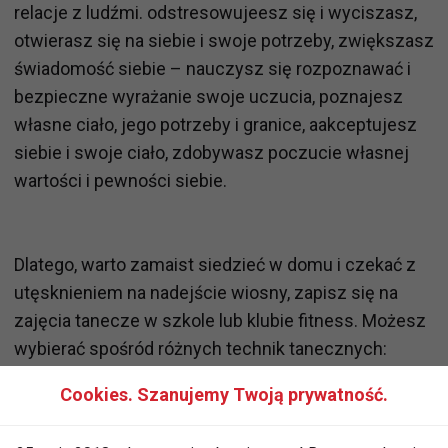
relacje z ludźmi. odstresowujeesz się i wyciszasz,
otwierasz się na siebie i swoje potrzeby, zwiększasz
świadomość siebie – nauczysz się rozpoznawać i
bezpieczne wyrażanie swoje uczucia, poznajesz
własne ciało, jego potrzeby i granice, aakceptujesz
siebie i swoje ciało, zdobywasz poczucie własnej
wartości i pewności siebie.
Dlatego, warto zamaist siedzieć w domu i czekać z
utęsknieniem na nadejście wiosny, zapisz się na
zajęcia tanecze w szkole lub klubie fitness. Możesz
wybierać spośród różnych technik tanecznych:
tańce standardowe, latynoamerykańskie,
Cookies. Szanujemy Twoją prywatność.
nowoczesne,
taniec brzucha
, dancehall czy
clubbing dance. Każdy może znaleźć coś specjalnie