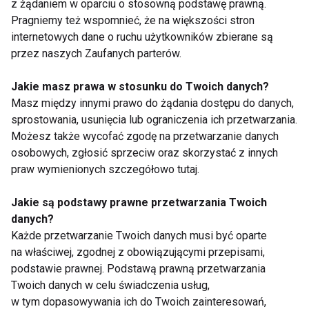
z żądaniem w oparciu o stosowną podstawę prawną.
Pragniemy też wspomnieć, że na większości stron
internetowych dane o ruchu użytkowników zbierane są
przez naszych Zaufanych parterów.
Jakie masz prawa w stosunku do Twoich danych?
Masz między innymi prawo do żądania dostępu do danych,
Studia taneczne –
Red Bull BC One: skąd
sprostowania, usunięcia lub ograniczenia ich przetwarzania.
rozwijaj swoją pasję i
się wzięli B-Boys i B-
karierę
Girls?
Możesz także wycofać zgodę na przetwarzanie danych
osobowych, zgłosić sprzeciw oraz skorzystać z innych
praw wymienionych szczegółowo tutaj.
Jakie są podstawy prawne przetwarzania Twoich
danych?
Każde przetwarzanie Twoich danych musi być oparte
na właściwej, zgodnej z obowiązującymi przepisami,
Wytańcz kalorie! 3
Piotr G. Jeziorowski -
podstawie prawnej. Podstawą prawną przetwarzania
rodzaje tańca, których
w waaCkingu
Twoich danych w celu świadczenia usług,
musisz spróbować tej
wyrażam siebie
jesieni
w tym dopasowywania ich do Twoich zainteresowań,