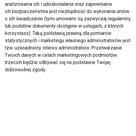
analizowania ich i udoskonalania oraz zapewniania
ich bezpieczeństwa jest niezbędność do wykonania umów
o ich świadczenie (tymi umowami są zazwyczaj regulaminy
lub podobne dokumenty dostępne w usługach, z których
korzystasz). Taką podstawą prawną dla pomiarów
statystycznych i marketingu własnego administratorów jest
5 powodów, dla
Maraton Zumba
tzw. uzasadniony interes administratora. Przetwarzanie
których warto tańczyć
FitStyle Winter 2016
Twoich danych w celach marketingowych podmiotów
trzecich będzie odbywać się na podstawie Twojej
dobrowolnej zgody.
Łap formę w tańcu
Trening taneczny -
dance aerobik
Pokaż więcej