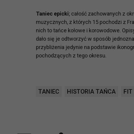
potrzebom
Taniec epicki
; całość zachowanych z ok
Komu możemy przekazać dane
muzycznych, z których 15 pochodzi z Franc
Zgodnie z obowiązującym prawe
nich to tańce kołowe i korowodowe. Opis
np. agencjom marketingowym, p
dało się je odtworzyć w sposób jednozna
obowiązującego prawa np. sądy l
przybliżenia jedynie na podstawie ikonogr
prawną. Pragniemy też wspomnieć
Zaufanych parterów.
pochodzących z tego okresu.
Jakie masz prawa w stosunku 
Masz między innymi prawo do żąd
także wycofać zgodę na przetwar
szczegółowo tutaj.
TANIEC
HISTORIA TAŃCA
FIT
Jakie są podstawy prawne prz
Każde przetwarzanie Twoich dany
Podstawą prawną przetwarzania 
analizowania ich i udoskonalani
(tymi umowami są zazwyczaj regu