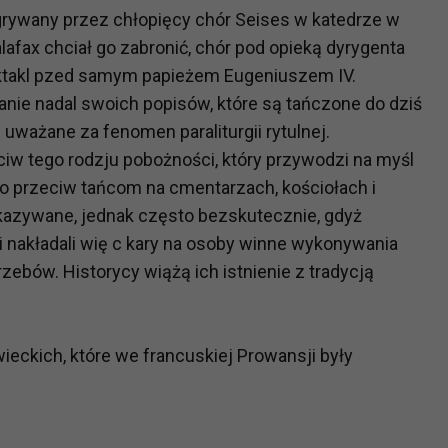
dgrywany przez chłopięcy chór Seises w katedrze w
lafax chciał go zabronić, chór pod opieką dyrygenta
ektakl pzed samym papieżem Eugeniuszem IV.
nie nadal swoich popisów, które są tańczone do dziś
uważane za fenomen paraliturgii rytulnej.
eciw tego rodzju pobożności, który przywodzi na myśl
no przeciw tańcom na cmentarzach, kościołach i
zakazywane, jednak często bezskutecznie, gdyż
i nakładali wię c kary na osoby winne wykonywania
zebów. Historycy wiążą ich istnienie z tradycją
eckich, które we francuskiej Prowansji były