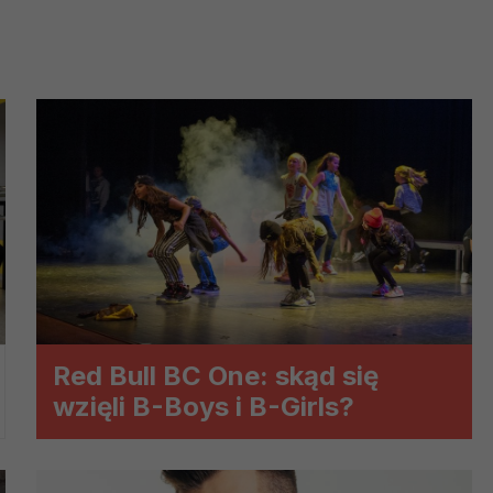
ch i marketingu własnego administratorów jest tzw. uzasadniony
elach marketingowych podmiotów trzecich będzie odbywać się 
Red Bull BC One: skąd się
wzięli B-Boys i B-Girls?