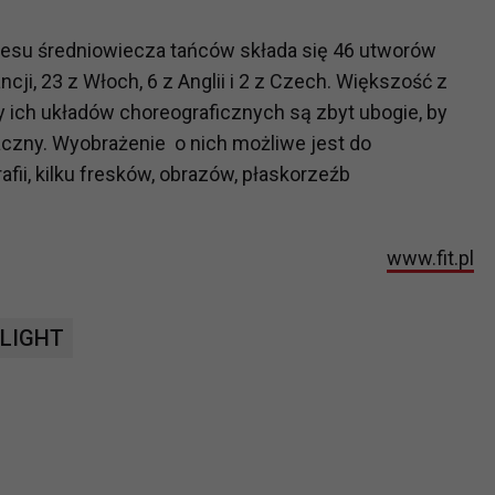
resu średniowiecza tańców składa się 46 utworów
?
ji, 23 z Włoch, 6 z Anglii i 2 z Czech. Większość z
m Twoje dane możemy przekazywać podmiotom przetwarzającym
y ich układów choreograficznych są zbyt ubogie, by
odwykonawcom naszych usług oraz podmiotom uprawnionym do u
czny. Wyobrażenie o nich możliwe jest do
ub organy ścigania – oczywiście tylko gdy wystąpią z żądanie
afii, kilku fresków, obrazów, płaskorzeźb
, że na większości stron internetowych dane o ruchu użytkown
do Twoich danych?
www.fit.pl
ania dostępu do danych, sprostowania, usunięcia lub ogranicze
zanie danych osobowych, zgłosić sprzeciw oraz skorzystać z 
 LIGHT
etwarzania Twoich danych?
ch musi być oparte na właściwej, zgodnej z obowiązującymi prz
Twoich danych w celu świadczenia usług, w tym dopasowywania
a oraz zapewniania ich bezpieczeństwa jest niezbędność do wyk
laminy lub podobne dokumenty dostępne w usługach, z których