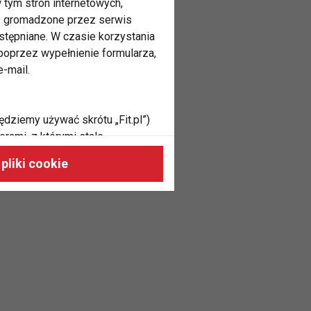
 tym stron internetowych,
ne gromadzone przez serwis
stępniane. W czasie korzystania
oprzez wypełnienie formularza,
-mail.
ędziemy używać skrótu „Fit.pl”)
rami, z którymi stale
 naszych stronach, do Twoich
pliki cookie
h zainteresowań oraz do
dużycia,
malnie odpowiadać Twoim