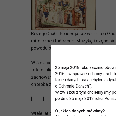
Bożego Ciała. Procesja ta zwana Lou Gou
mimiczne i tańczone. Muzykę i część pie
powodu batet ten nazywano monarcha poet
W średniowiczu taniec zajął wane miej
25 maja 2018 roku zacznie obowi
fetami ulicznymi, eksplozją powszechnej
2016 r. w sprawie ochrony osób
zachowania, bardzo często patologiczne. W
takich danych oraz uchylenia dy
choroba zwana szałem tańca.
o Ochronie Danych”).
W związku z tym chcielibyśmy po
[-------]
po dniu 25 maja 2018 roku. Poniż
O jakich danych mówimy?
Wiele lat później w Nowej anglii, około r