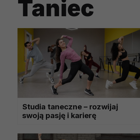
Taniec
prawną dla pomiarów statystyczny
Przetwarzanie Twoich danych w c
zgody.
Studia taneczne – rozwijaj
swoją pasję i karierę