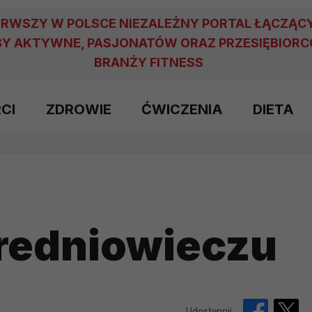
ERWSZY W POLSCE NIEZALEŻNY PORTAL ŁĄCZĄC
Y AKTYWNE, PASJONATÓW ORAZ PRZESIĘBIOR
BRANŻY FITNESS
RCI
ZDROWIE
ĆWICZENIA
DIETA
średniowieczu
Udostępnij