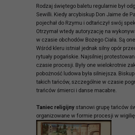
Rodzaj świętego baletu regularnie był o
Sewilli. Kiedy arcybiskup Don Jaime de Pa
pojechał do Rzymu i odtańczył swój sp
Otrzymał wtedy autoryzację na wykonywa
w czasie obchodów Bożego Ciała. Są one 
Wśród kleru istniał jednak silny opór prz
rytuały pogańskie. Najsilniej protestowa
czasie procesji. Były one wielokrotnie 
pobożność ludowa była silniejsza. Biskup
takich tańców, szczególnie w czasie pogr
trańców śmierci i danse macabre.
Taniec religijny
stanowi grupę tańców świ
organizowane w formie procesji w wigilię