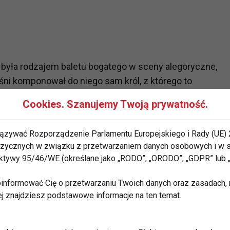
 była rodzajem baletu bogatego w sceny alegoryczne,
śni komponował do niego sam król, z którego to
a. Tradycja ta zachowała się przez trzy wieki.
Cookies. Szanujemy Twoją prywatność.
sce w zabawach związanych z karnawałem, hucznymi
ązywać Rozporządzenie Parlamentu Europejskiego i Rady (UE) 
 radości i swobody. Jednak taniec wyzwalał take inne
 fizycznych w związku z przetwarzaniem danych osobowych i w
 1373 roku we Francji i Flandrii rozprzestrzeniała się
rektywy 95/46/WE (określane jako „RODO”, „ORODO”, „GDPR” lub
informować Cię o przetwarzaniu Twoich danych oraz zasadach, n
ej znajdziesz podstawowe informacje na ten temat.
oku 1800, zrodziała sie herezja wyznawanba przez tzw.