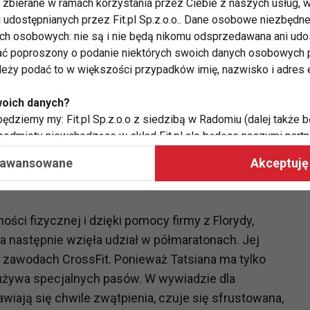
zbierane w ramach korzystania przez Ciebie z naszych usług, w
ną osobą. Tatsiana została wysłana do szkoły z
i udostępnianych przez Fit.pl Sp.z.o.o.. Dane osobowe niezbęd
ię razem z innymi niepełnosprawnymi dziećmi. Jednak
ych osobowych: nie są i nie będą nikomu odsprzedawana ani udo
m samym czasie, na Białorusi, przebywał amerykański
ć poproszony o podanie niektórych swoich danych osobowych p
agał niepełnosprawnym dzieciom.
ależy podać to w większości przypadków imię, nazwisko i adres e
woich danych?
 Kansas City, gdzie przeprowadzono zabiegi i
ędziemy my: Fit.pl Sp.z.o.o z siedzibą w Radomiu (dalej także b
ystkim dopasowano dla niej odpowiednią protezę.
 podmioty niewchodzące w skład Fit.pl ale będące naszymi partne
 szkoły, ale każdego lata przybywała do Kansas, by
współpraca ma na celu dostosowywanie reklam, które widzisz na
008 roku Tatsiana przeprowadziła się na stałe do USA i
aawansowane
Akceptuję 
 Twoje dane?
aby:
ści fizycznej i dzięki pomocy firmy z Florydy,
atykę, w tym tematykę ukazujących się tam materiałów do Twoic
a następnie wzięła udział w półmaratonach. Jej
grodami,
 zawodach CrossFit. Ponieważ Tatsiana ma tylko
two usług, w tym aby wykryć ewentualne boty, oszustwa czy na
 używa specjalnych pasów. W wywiadzie dla
e do Twoich potrzeb i zainteresowań,
awiają się chwile zwątpienia, czuje się sfrustowana,
alają nam udoskonalać nasze usługi i sprawić, że będą maksy