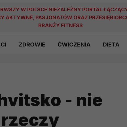
ERWSZY W POLSCE NIEZALEŻNY PORTAL ŁĄCZĄC
Y AKTYWNE, PASJONATÓW ORAZ PRZESIĘBIOR
BRANŻY FITNESS
RCI
ZDROWIE
ĆWICZENIA
DIETA
hvitsko - nie
j rzeczy