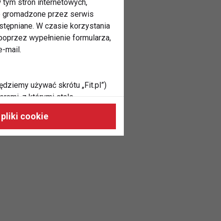
 tym stron internetowych,
ne gromadzone przez serwis
stępniane. W czasie korzystania
oprzez wypełnienie formularza,
-mail.
ędziemy używać skrótu „Fit.pl”)
rami, z którymi stale
 naszych stronach, do Twoich
pliki cookie
h zainteresowań oraz do
dużycia,
malnie odpowiadać Twoim