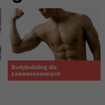
ch i marketingu własnego administratorów jest tzw. uzasadniony
elach marketingowych podmiotów trzecich będzie odbywać się 
Bodybuilding dla
zaawansowanych