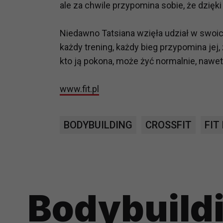
ale za chwile przypomina sobie, że dzięki
potrzebom
Komu możemy przekazać dane
Niedawno Tatsiana wzięła udział w swoic
Zgodnie z obowiązującym prawe
każdy trening, każdy bieg przypomina jej
np. agencjom marketingowym, p
kto ją pokona, może żyć normalnie, nawet
obowiązującego prawa np. sądy l
prawną. Pragniemy też wspomnieć
www.fit.pl
Zaufanych parterów.
Jakie masz prawa w stosunku 
BODYBUILDING
CROSSFIT
FIT
Masz między innymi prawo do żąd
także wycofać zgodę na przetwar
szczegółowo tutaj.
Jakie są podstawy prawne prz
Każde przetwarzanie Twoich dany
Bodybuild
Podstawą prawną przetwarzania 
analizowania ich i udoskonalani
(tymi umowami są zazwyczaj regu