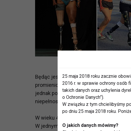
25 maja 2018 roku zacznie obowi
Będąc jeszcze w łonie matki, cztery lata 
2016 r. w sprawie ochrony osób
promieniowanie. W wyniku tego urodziła s
takich danych oraz uchylenia dy
jednak porzucili ją. Tak więc Tatsiana o
o Ochronie Danych”).
niepełnosprawnością, ale również z brak
W związku z tym chcielibyśmy po
po dniu 25 maja 2018 roku. Poniż
W wieku 4 lat została adoptowana. Nieste
O jakich danych mówimy?
W jednym z wywiadów podkreśla, że nie m