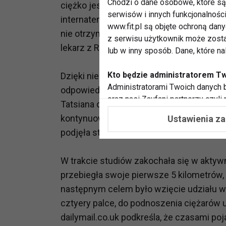
Chodzi o dane osobowe, które są 
ciężko jest opiekować się niepełnospraw
serwisów i innych funkcjonalnośc
internatem na Białorusi, gdzie uczyła s
www.fit.pl są objęte ochroną dan
nie otrzymała odpowiedniej opieki. W ty
z serwisu użytkownik może zosta
lekarz z Restoration Project, który pom
lub w inny sposób. Dane, które n
Kto będzie administratorem T
Dzięki niemy Tatsiana została zabrana do
Administratorami Twoich danych b
odpowiednią rehabilitację, a przede wsz
oraz nasi Zaufani partnerzy czyli
Tatsiana co prawda wróciła na Białoruś do
współpracujemy. Najczęściej ta 
kontynuować leczenie i rehabilitację. W 2
Ustawienia z
potrzeb i zainteresowań.
podjęła studia na uniwersytecie.
Dlaczego chcemy przetwarzać
Przetwarzamy te dane w celach, 
W trakcie studiów zakochała się w aktywno
dopasować treści stron i ich tem
przebiegła swoje pierwsze 5 kilometrów, 
przeprowadzania konkursów z na
następnym celem było wzięcie udziału w
zapewnić Ci większe bezpieczeńs
cztyery palce, do podnoszenia ciężarów
pokazywać Ci reklamy dopasowan
dailymail.co.uk podkreśla, że czasami poj
dokonywać pomiarów, które pozw