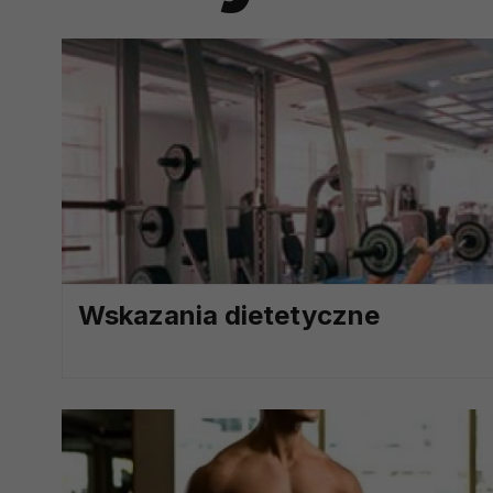
prawną dla pomiarów statystyczny
Przetwarzanie Twoich danych w c
zgody.
Wskazania dietetyczne