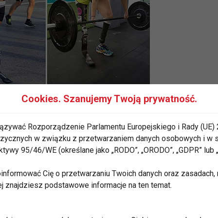
Cookies. Szanujemy Twoją prywatność.
ązywać Rozporządzenie Parlamentu Europejskiego i Rady (UE) 
po katastrofie w Czarnobylu, Tatsiana była narażona na
 fizycznych w związku z przetwarzaniem danych osobowych i w
ię tylko z czterema palcami, bez nogi i stopy. Rodzice
rektywy 95/46/WE (określane jako „RODO”, „ORODO”, „GDPR” lub
d małego musiała zmagać się nie tylko ze swoją
iem rodziców.
informować Cię o przetwarzaniu Twoich danych oraz zasadach, n
ej znajdziesz podstawowe informacje na ten temat.
ty w wieku 13 lat ponownie została oddana do adopcji.
a pretensji do rodziców adopcyjnych, bo wie, jak