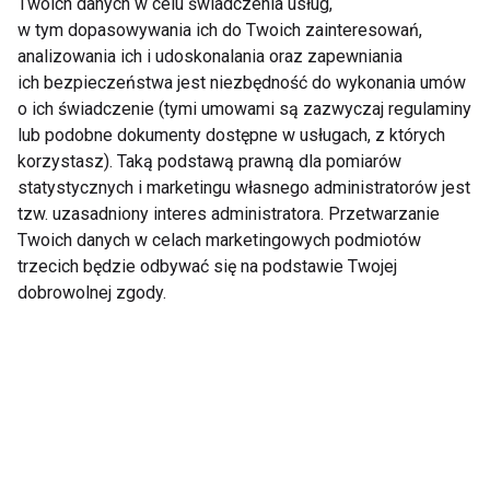
świata FIT!
Twoich danych w celu świadczenia usług,
w tym dopasowywania ich do Twoich zainteresowań,
analizowania ich i udoskonalania oraz zapewniania
Zapisz się do naszego newslettera
ich bezpieczeństwa jest niezbędność do wykonania umów
o ich świadczenie (tymi umowami są zazwyczaj regulaminy
lub podobne dokumenty dostępne w usługach, z których
korzystasz). Taką podstawą prawną dla pomiarów
Wyrażam zgodę na otrzymywanie informacji
statystycznych i marketingu własnego administratorów jest
handlowej drogą elektroniczną na podany adres e-mail
tzw. uzasadniony interes administratora. Przetwarzanie
przez FIT.PL. Więcej informacji znajdziesz w Polityce
Twoich danych w celach marketingowych podmiotów
Prywatności.
trzecich będzie odbywać się na podstawie Twojej
dobrowolnej zgody.
ZAPISZ SIĘ
WSPÓŁPRACA