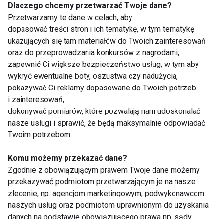
znacząco poprawić jakość życia, redukując stres i
Dlaczego chcemy przetwarzać Twoje dane?
wspierając ogólne zdrowie.
Przetwarzamy te dane w celach, aby:
dopasować treści stron i ich tematykę, w tym tematykę
FIT LIGHT
ukazujących się tam materiałów do Twoich zainteresowań
oraz do przeprowadzania konkursów z nagrodami,
zapewnić Ci większe bezpieczeństwo usług, w tym aby
wykryć ewentualne boty, oszustwa czy nadużycia,
pokazywać Ci reklamy dopasowane do Twoich potrzeb
i zainteresowań,
Fit light
dokonywać pomiarów, które pozwalają nam udoskonalać
nasze usługi i sprawić, że będą maksymalnie odpowiadać
Twoim potrzebom
Komu możemy przekazać dane?
Zgodnie z obowiązującym prawem Twoje dane możemy
przekazywać podmiotom przetwarzającym je na nasze
Od bieżni do wybiegu:
Jedzenie oczami. Jak
zlecenie, np. agencjom marketingowym, podwykonawcom
jak sport zmienił język
kolor talerza wpływa
naszych usług oraz podmiotom uprawnionym do uzyskania
mody
na apetyt?
danych na podstawie obowiązującego prawa np. sądy