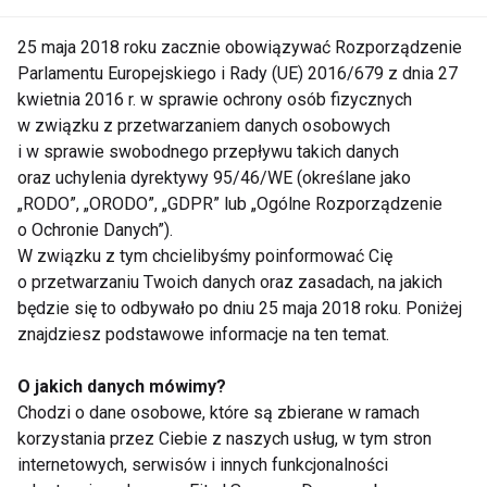
pozytywnie na samopoczucie
psychiczne.
25 maja 2018 roku zacznie obowiązywać Rozporządzenie
Parlamentu Europejskiego i Rady (UE) 2016/679 z dnia 27
Znaczenie snu
kwietnia 2016 r. w sprawie ochrony osób fizycznych
w związku z przetwarzaniem danych osobowych
i w sprawie swobodnego przepływu takich danych
Sen odgrywa kluczową rolę w regeneracji
oraz uchylenia dyrektywy 95/46/WE (określane jako
organizmu. Jego odpowiednia ilość i jakość
„RODO”, „ORODO”, „GDPR” lub „Ogólne Rozporządzenie
wpływają na:
o Ochronie Danych”).
W związku z tym chcielibyśmy poinformować Cię
Funkcje poznawcze
: Dobry sen
o przetwarzaniu Twoich danych oraz zasadach, na jakich
poprawia pamięć, koncentrację i
będzie się to odbywało po dniu 25 maja 2018 roku. Poniżej
zdolność uczenia się.
znajdziesz podstawowe informacje na ten temat.
Regulację emocji
: Niedobór snu może
O jakich danych mówimy?
prowadzić do wahań nastroju i
Chodzi o dane osobowe, które są zbierane w ramach
zwiększonej drażliwości.
korzystania przez Ciebie z naszych usług, w tym stron
internetowych, serwisów i innych funkcjonalności
Odporność organizmu
: Podczas snu