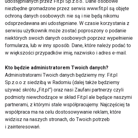
udostępnianych przez Fit.pl Sp.z.o.o.. Dane osobowe
układ immunologiczny regeneruje się,
niezbędne gromadzone przez serwis www.fit.pl są objęte
co zwiększa odporność na infekcje.
ochroną danych osobowych: nie są i nie będą nikomu
odsprzedawana ani udostępniane. W czasie korzystania z
Jak wprowadzić te elementy do
serwisu użytkownik może zostać poproszony o podanie
codziennego życia?
niektórych swoich danych osobowych poprzez wypełnienie
formularza, lub w inny sposób. Dane, które należy podać to
Codzienna praktyka relaksacyjna
:
w większości przypadków imię, nazwisko i adres e-mail.
Zarezerwuj 10-15 minut dziennie na
medytację lub ćwiczenia oddechowe.
Kto będzie administratorem Twoich danych?
Administratorami Twoich danych będziemy my: Fit.pl
Regularne masaże
: Jeśli to możliwe,
Sp.z.o.o z siedzibą w Radomiu (dalej także będziemy
planuj sesje masażu raz w miesiącu lub
używać skrótu „Fit.pl”) oraz nasi Zaufani partnerzy czyli
korzystaj z technik automasażu w domu.
podmioty niewchodzące w skład Fit.pl ale będące naszymi
Higiena snu
: Ustal regularne godziny snu,
partnerami, z którymi stale współpracujemy. Najczęściej ta
unikaj ekranów przed snem i stwórz
współpraca ma na celu dostosowywanie reklam, które
komfortowe warunki w sypialni.
widzisz na naszych stronach, do Twoich potrzeb
i zainteresowań.
Integracja tych praktyk w codziennym życiu może