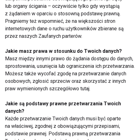
lub organy ścigania – oczywiście tylko gdy wystąpią
z żądaniem w oparciu o stosowną podstawę prawną.
Pragniemy też wspomnieć, że na większości stron
internetowych dane o ruchu użytkowników zbierane są
przez naszych Zaufanych parterów.
Jakie masz prawa w stosunku do Twoich danych?
Dlaczego niektóre
Shark ChillPill – mały
zespoły notują lepsze
gadżet, wielka ulga.
Masz między innymi prawo do żądania dostępu do danych,
wyniki w derbach niż
Sprawdzamy, czy to
sprostowania, usunięcia lub ograniczenia ich przetwarzania.
w innych meczach?
hit tego lata
Możesz także wycofać zgodę na przetwarzanie danych
osobowych, zgłosić sprzeciw oraz skorzystać z innych
Pokaż więcej
praw wymienionych szczegółowo tutaj.
Jakie są podstawy prawne przetwarzania Twoich
danych?
Każde przetwarzanie Twoich danych musi być oparte
na właściwej, zgodnej z obowiązującymi przepisami,
Nie przegap nowości ze
podstawie prawnej. Podstawą prawną przetwarzania