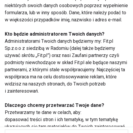
ZAPISZ SIĘ
niektórych swoich danych osobowych poprzez wypełnienie
formularza, lub w inny sposób. Dane, które należy podać to
w większości przypadków imię, nazwisko i adres e-mail.
Kto będzie administratorem Twoich danych?
Administratorami Twoich danych będziemy my: Fit.pl
WSPÓŁPRACA
Sp.z.o.o z siedzibą w Radomiu (dalej także będziemy
używać skrótu „Fit.pl”) oraz nasi Zaufani partnerzy czyli
REDAKCJA
podmioty niewchodzące w skład Fit.pl ale będące naszymi
partnerami, z którymi stale współpracujemy. Najczęściej ta
PRYWATNOŚĆ
współpraca ma na celu dostosowywanie reklam, które
widzisz na naszych stronach, do Twoich potrzeb
Cookies
i zainteresowań.
Powiadomienia
Dlaczego chcemy przetwarzać Twoje dane?
Newsletter
Przetwarzamy te dane w celach, aby:
dopasować treści stron i ich tematykę, w tym tematykę
ukazujących się tam materiałów do Twoich zainteresowań
Fit.pl © 2026 Wszystkie prawa zastrzeżone.