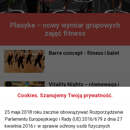
Plaoyke – nowy wymiar grupowych
zajęć fitness
Barre concept - fitness i balet
Vitality Nights – równowaga i
siła w jednym
Cookies. Szanujemy Twoją prywatność.
25 maja 2018 roku zacznie obowiązywać Rozporządzenie
KRANKcycle w Polsce!
Parlamentu Europejskiego i Rady (UE) 2016/679 z dnia 27
kwietnia 2016 r. w sprawie ochrony osób fizycznych