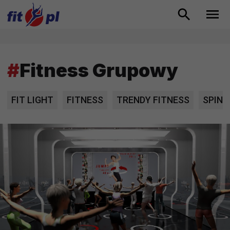
#
Fitness Grupowy
FIT LIGHT
FITNESS
TRENDY FITNESS
SPINN