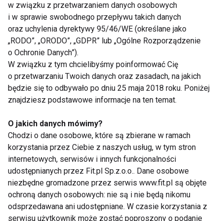
w związku z przetwarzaniem danych osobowych
i w sprawie swobodnego przepływu takich danych
oraz uchylenia dyrektywy 95/46/WE (określane jako
„RODO”, „ORODO”, „GDPR” lub „Ogólne Rozporządzenie
o Ochronie Danych”).
W związku z tym chcielibyśmy poinformować Cię
Nie przegap nowości ze
o przetwarzaniu Twoich danych oraz zasadach, na jakich
będzie się to odbywało po dniu 25 maja 2018 roku. Poniżej
świata FIT!
znajdziesz podstawowe informacje na ten temat.
Zapisz się do naszego newslettera
O jakich danych mówimy?
Chodzi o dane osobowe, które są zbierane w ramach
korzystania przez Ciebie z naszych usług, w tym stron
internetowych, serwisów i innych funkcjonalności
Wyrażam zgodę na otrzymywanie informacji
udostępnianych przez Fit.pl Sp.z.o.o.. Dane osobowe
handlowej drogą elektroniczną na podany adres e-mail
niezbędne gromadzone przez serwis www.fit.pl są objęte
przez FIT.PL. Więcej informacji znajdziesz w Polityce
ochroną danych osobowych: nie są i nie będą nikomu
Prywatności.
odsprzedawana ani udostępniane. W czasie korzystania z
serwisu użytkownik może zostać poproszony o podanie