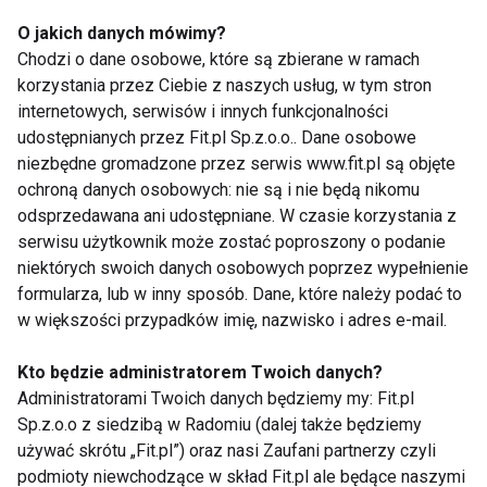
Kulturystyka
O jakich danych mówimy?
Chodzi o dane osobowe, które są zbierane w ramach
korzystania przez Ciebie z naszych usług, w tym stron
internetowych, serwisów i innych funkcjonalności
udostępnianych przez Fit.pl Sp.z.o.o.. Dane osobowe
niezbędne gromadzone przez serwis www.fit.pl są objęte
ochroną danych osobowych: nie są i nie będą nikomu
odsprzedawana ani udostępniane. W czasie korzystania z
Trening na siłowni dla
Sukces influencera
serwisu użytkownik może zostać poproszony o podanie
początkujących
GymBeam. Piotr
niektórych swoich danych osobowych poprzez wypełnienie
Borecki zakwalifikował
formularza, lub w inny sposób. Dane, które należy podać to
się do zawodów Mr
w większości przypadków imię, nazwisko i adres e-mail.
Olympia
Kto będzie administratorem Twoich danych?
Administratorami Twoich danych będziemy my: Fit.pl
Sp.z.o.o z siedzibą w Radomiu (dalej także będziemy
używać skrótu „Fit.pl”) oraz nasi Zaufani partnerzy czyli
Anavar w kulturystyce
Adrianna Kaczmarek
podmioty niewchodzące w skład Fit.pl ale będące naszymi