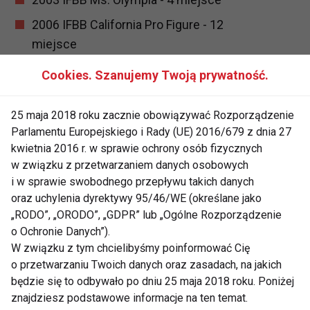
2006 IFBB California Pro Figure - 12
miejsce
2006 IFBB Atlantic City Pro Women's
Cookies. Szanujemy Twoją prywatność.
Bodybuilding - 9 miejsce
2007 Ms. International - 10th 2007
25 maja 2018 roku zacznie obowiązywać Rozporządzenie
Parlamentu Europejskiego i Rady (UE) 2016/679 z dnia 27
Sacramento Pro - 2 miejsce
kwietnia 2016 r. w sprawie ochrony osób fizycznych
2008 Ms. International - 6th 2008 New
w związku z przetwarzaniem danych osobowych
York Pro - 1 miejsce
i w sprawie swobodnego przepływu takich danych
oraz uchylenia dyrektywy 95/46/WE (określane jako
KULTURYSTYKA
KULTURYSTKI
„RODO”, „ORODO”, „GDPR” lub „Ogólne Rozporządzenie
o Ochronie Danych”).
MS. OLYMPIA
IFBB
W związku z tym chcielibyśmy poinformować Cię
o przetwarzaniu Twoich danych oraz zasadach, na jakich
będzie się to odbywało po dniu 25 maja 2018 roku. Poniżej
znajdziesz podstawowe informacje na ten temat.