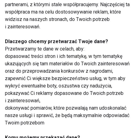
w drodze na kolejną
partnerami, z którymi stale współpracujemy. Najczęściej ta
Mr.Olympia!
współpraca ma na celu dostosowywanie reklam, które
widzisz na naszych stronach, do Twoich potrzeb
i zainteresowań.
Pokaż więcej
Dlaczego chcemy przetwarzać Twoje dane?
Przetwarzamy te dane w celach, aby:
dopasować treści stron i ich tematykę, w tym tematykę
ukazujących się tam materiałów do Twoich zainteresowań
Kulturystki
oraz do przeprowadzania konkursów z nagrodami,
zapewnić Ci większe bezpieczeństwo usług, w tym aby
wykryć ewentualne boty, oszustwa czy nadużycia,
pokazywać Ci reklamy dopasowane do Twoich potrzeb
i zainteresowań,
dokonywać pomiarów, które pozwalają nam udoskonalać
nasze usługi i sprawić, że będą maksymalnie odpowiadać
Mistrzostwa Polski -
Ernestine Shepherd -
Twoim potrzebom
Płońsk 2008
77-letnia kulturystka
Komu możemy przekazać dane?