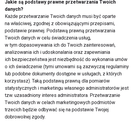
Jakie są podstawy prawne przetwarzania Twoich
danych?
Każde przetwarzanie Twoich danych musi być oparte
na właściwej, zgodnej z obowiązującymi przepisami,
Isabelle Turell
Gladys Portugues
podstawie prawnej. Podstawą prawną przetwarzania
Twoich danych w celu świadczenia usług,
w tym dopasowywania ich do Twoich zainteresowań,
Pokaż więcej
analizowania ich i udoskonalania oraz zapewniania
ich bezpieczeństwa jest niezbędność do wykonania umów
o ich świadczenie (tymi umowami są zazwyczaj regulaminy
lub podobne dokumenty dostępne w usługach, z których
Nie przegap nowości ze
korzystasz). Taką podstawą prawną dla pomiarów
statystycznych i marketingu własnego administratorów jest
świata FIT!
tzw. uzasadniony interes administratora. Przetwarzanie
Twoich danych w celach marketingowych podmiotów
Zapisz się do naszego newslettera
trzecich będzie odbywać się na podstawie Twojej
dobrowolnej zgody.