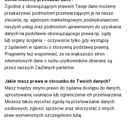
Zgodnie z obowiązującym prawem Twoje dane możemy
przekazywać podmiotom przetwarzającym je na nasze
zlecenie, np. agencjom marketingowym, podwykonawcom
naszych usług oraz podmiotom uprawnionym do uzyskania
danych na podstawie obowiązującego prawa np. sądy
lub organy ścigania – oczywiście tylko gdy wystąpią
Cory Everson
Lenda Murray
z żądaniem w oparciu o stosowną podstawę prawną.
Pragniemy też wspomnieć, że na większości stron
internetowych dane o ruchu użytkowników zbierane są
przez naszych Zaufanych parterów.
Jakie masz prawa w stosunku do Twoich danych?
Masz między innymi prawo do żądania dostępu do danych,
Agnieszka Urbaniak -
Heather (Policky)
sprostowania, usunięcia lub ograniczenia ich przetwarzania.
Mistrzyni Świata
Amburst
Możesz także wycofać zgodę na przetwarzanie danych
Kulturystki Kobiet
osobowych, zgłosić sprzeciw oraz skorzystać z innych
praw wymienionych szczegółowo tutaj.