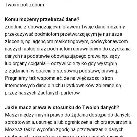
Twoim potrzebom
suplementowanie przez 4-6 tygodni, a następnie
zastosowanie 4 tygodniowej przerwy.
Komu możemy przekazać dane?
Zgodnie z obowiązującym prawem Twoje dane możemy
KULTURYSTYKA
przekazywać podmiotom przetwarzającym je na nasze
zlecenie, np. agencjom marketingowym, podwykonawcom
naszych usług oraz podmiotom uprawnionym do uzyskania
danych na podstawie obowiązującego prawa np. sądy
lub organy ścigania – oczywiście tylko gdy wystąpią
Kulturystyka
z żądaniem w oparciu o stosowną podstawę prawną.
Pragniemy też wspomnieć, że na większości stron
internetowych dane o ruchu użytkowników zbierane są
przez naszych Zaufanych parterów.
Jakie masz prawa w stosunku do Twoich danych?
Masz między innymi prawo do żądania dostępu do danych,
sprostowania, usunięcia lub ograniczenia ich przetwarzania.
Trening na siłowni dla
Sukces influencera
Możesz także wycofać zgodę na przetwarzanie danych
początkujących
GymBeam. Piotr
osobowych, zgłosić sprzeciw oraz skorzystać z innych