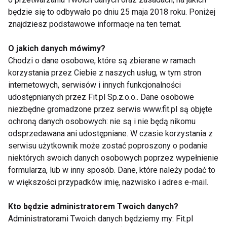
jest to jedna z najtańszych substancji i najlepiej
będzie się to odbywało po dniu 25 maja 2018 roku. Poniżej
przyswajalna. Kolejnym jest jabłczan kreatyny, który
znajdziesz podstawowe informacje na ten temat.
jest połączeniem wspomnianego monohydratu z
kwasem jabłkowym. Bardzo dobrze się przyswaja i
O jakich danych mówimy?
nie posiada właściwości wiązania wody. W sklepach
Chodzi o dane osobowe, które są zbierane w ramach
korzystania przez Ciebie z naszych usług, w tym stron
z suplementami dla sportowców występuje również
internetowych, serwisów i innych funkcjonalności
w postaci cytrynianu kreatyny, który również
udostępnianych przez Fit.pl Sp.z.o.o.. Dane osobowe
charakteryzuje się bardzo dobrą przyswajalnością i
niezbędne gromadzone przez serwis www.fit.pl są objęte
stabilnością, a także jako chlorowodorek kreatyny.
ochroną danych osobowych: nie są i nie będą nikomu
Jest to jedna z najmocniejszych form tego związku
odsprzedawana ani udostępniane. W czasie korzystania z
ze względu na ogromną stabilność na zmiany pH
serwisu użytkownik może zostać poproszony o podanie
niektórych swoich danych osobowych poprzez wypełnienie
układu pokarmowego i świetne wchłanianie.
formularza, lub w inny sposób. Dane, które należy podać to
Dodatkowo kreatynę można spotkać również w
w większości przypadków imię, nazwisko i adres e-mail.
postaci: kre-alkalynu, azotanu kreatyny, esteru
etylowego, alfaketoglukaranu, chelatu magnezowego
Kto będzie administratorem Twoich danych?
kreatyny oraz pirogronianu.
Administratorami Twoich danych będziemy my: Fit.pl