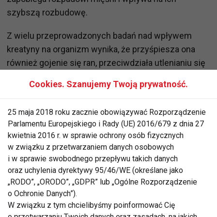
szybszą rozbudowę.
Z wielu przeprowadzonych badań nad wpływem
kreatyny na organizm wynika, że przyśpiesza ona
również gojenie się ran, przeciwdziała utlenianiu się
komórek i wspomaga walkę ze stresem
Cookies. Szanujemy Twoją prywatność.
oksydacyjnym. Dzięki temu jest związkiem
szczególnie istotnym, nie tylko w diecie każdego
25 maja 2018 roku zacznie obowiązywać Rozporządzenie
sportowca.
Parlamentu Europejskiego i Rady (UE) 2016/679 z dnia 27
kwietnia 2016 r. w sprawie ochrony osób fizycznych
Jakie są rodzaje kreatyny?
w związku z przetwarzaniem danych osobowych
i w sprawie swobodnego przepływu takich danych
Jednym z najpowszechniejszych i najstarszych
oraz uchylenia dyrektywy 95/46/WE (określane jako
rodzajów kreatyny jest monohydrat kreatyny. Jest
„RODO”, „ORODO”, „GDPR” lub „Ogólne Rozporządzenie
jedną z najlepiej przebadanych postaci tego
o Ochronie Danych”).
W związku z tym chcielibyśmy poinformować Cię
związku. Składa się z kreatyny i wody, dodatkowo
o przetwarzaniu Twoich danych oraz zasadach, na jakich