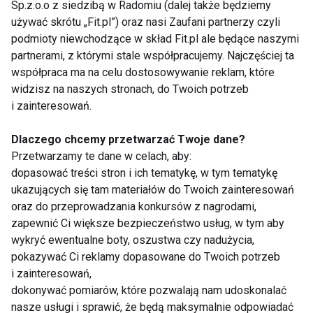
Sp.z.o.o z siedzibą w Radomiu (dalej także będziemy
Jak brać kreatynę?
używać skrótu „Fit.pl”) oraz nasi Zaufani partnerzy czyli
podmioty niewchodzące w skład Fit.pl ale będące naszymi
partnerami, z którymi stale współpracujemy. Najczęściej ta
Wiele osób decydując się na przyjmowanie kreatyny,
współpraca ma na celu dostosowywanie reklam, które
zastanawia się, jakie dawkowanie będzie najlepsze,
widzisz na naszych stronach, do Twoich potrzeb
aby było w pełni bezpieczne i pozwoliło na
i zainteresowań.
osiągnięcie jak najlepszych rezultatów. Przyjmując
kreatyny, należy bezwzględnie stosować się do
Dlaczego chcemy przetwarzać Twoje dane?
dawkowania zawartego na opakowaniu preparatu,
Przetwarzamy te dane w celach, aby:
dopasować treści stron i ich tematykę, w tym tematykę
dzięki temu można mieć pewność, że wpłynie
ukazujących się tam materiałów do Twoich zainteresowań
odpowiedniego na cały organizm. Jej wchłanianie
oraz do przeprowadzania konkursów z nagrodami,
jest najlepsze w obecności węglowodanów, dlatego
zapewnić Ci większe bezpieczeństwo usług, w tym aby
warto przyjmować ją na chwilę po posiłku lub wraz z
wykryć ewentualne boty, oszustwa czy nadużycia,
jedzeniem. Co istotne, aby kreatyna mogła działać,
pokazywać Ci reklamy dopasowane do Twoich potrzeb
należy dostarczać duże ilości wody do organizmu.
i zainteresowań,
dokonywać pomiarów, które pozwalają nam udoskonalać
Warto również pamiętać, że kreatyna nie powinna być
nasze usługi i sprawić, że będą maksymalnie odpowiadać
przyjmowana długotrwale, zaleca się