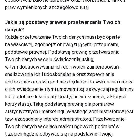
Borecki zakwalifikował
praw wymienionych szczegółowo tutaj.
się do zawodów Mr
Olympia
Jakie są podstawy prawne przetwarzania Twoich
danych?
Każde przetwarzanie Twoich danych musi być oparte
na właściwej, zgodnej z obowiązującymi przepisami,
podstawie prawnej. Podstawą prawną przetwarzania
Anavar w kulturystyce
Adrianna Kaczmarek
Twoich danych w celu świadczenia usług,
w drodze na kolejną
w tym dopasowywania ich do Twoich zainteresowań,
Mr.Olympia!
analizowania ich i udoskonalania oraz zapewniania
ich bezpieczeństwa jest niezbędność do wykonania umów
o ich świadczenie (tymi umowami są zazwyczaj regulaminy
Pokaż więcej
lub podobne dokumenty dostępne w usługach, z których
korzystasz). Taką podstawą prawną dla pomiarów
statystycznych i marketingu własnego administratorów jest
tzw. uzasadniony interes administratora. Przetwarzanie
Twoich danych w celach marketingowych podmiotów
trzecich będzie odbywać się na podstawie Twojej
Nie przegap nowości ze