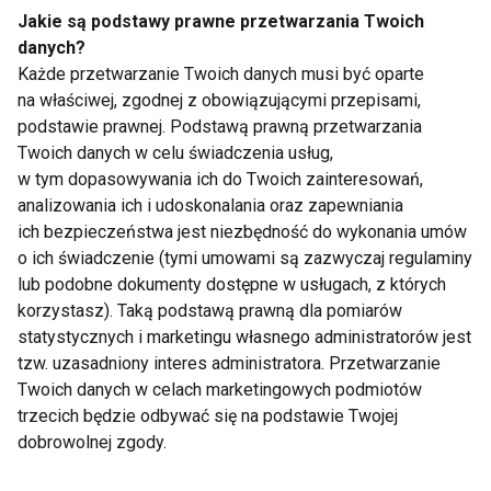
Jakie są podstawy prawne przetwarzania Twoich
danych?
Każde przetwarzanie Twoich danych musi być oparte
Jak wygląda aktywność
na właściwej, zgodnej z obowiązującymi przepisami,
fizyczna w polskich rodzinach?
podstawie prawnej. Podstawą prawną przetwarzania
Twoich danych w celu świadczenia usług,
w tym dopasowywania ich do Twoich zainteresowań,
Rozmawiamy z
analizowania ich i udoskonalania oraz zapewniania
reprezentantami Polski na
ich bezpieczeństwa jest niezbędność do wykonania umów
Eneloop Expedition 2100!
o ich świadczenie (tymi umowami są zazwyczaj regulaminy
(WYWIAD)
lub podobne dokumenty dostępne w usługach, z których
korzystasz). Taką podstawą prawną dla pomiarów
Rozszerzanie diety niemowląt
statystycznych i marketingu własnego administratorów jest
po polsku
tzw. uzasadniony interes administratora. Przetwarzanie
Twoich danych w celach marketingowych podmiotów
trzecich będzie odbywać się na podstawie Twojej
Polskie dzieci piją za mało
dobrowolnej zgody.
wody!