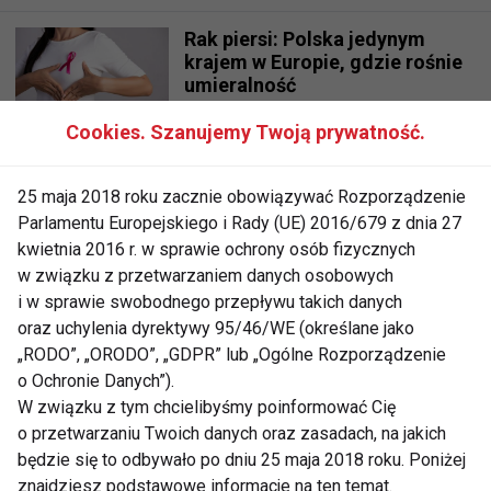
Rak piersi: Polska jedynym
krajem w Europie, gdzie rośnie
umieralność
Cookies. Szanujemy Twoją prywatność.
Siłownie przyszłości w
kolejnych polskich miastach
25 maja 2018 roku zacznie obowiązywać Rozporządzenie
Parlamentu Europejskiego i Rady (UE) 2016/679 z dnia 27
kwietnia 2016 r. w sprawie ochrony osób fizycznych
5 edycja Konferencji REPs
w związku z przetwarzaniem danych osobowych
Polska
i w sprawie swobodnego przepływu takich danych
oraz uchylenia dyrektywy 95/46/WE (określane jako
„RODO”, „ORODO”, „GDPR” lub „Ogólne Rozporządzenie
o Ochronie Danych”).
Truskawka - jak rozpoznać
W związku z tym chcielibyśmy poinformować Cię
polską?
o przetwarzaniu Twoich danych oraz zasadach, na jakich
będzie się to odbywało po dniu 25 maja 2018 roku. Poniżej
znajdziesz podstawowe informacje na ten temat.