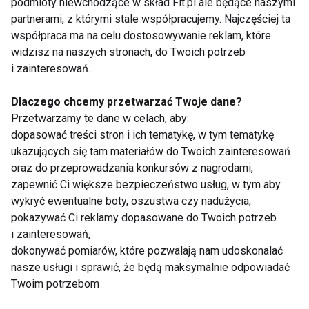
Apel Polskiej Federacji Fitness
podmioty niewchodzące w skład Fit.pl ale będące naszymi
do właścicieli klubów fitness!
partnerami, z którymi stale współpracujemy. Najczęściej ta
współpraca ma na celu dostosowywanie reklam, które
widzisz na naszych stronach, do Twoich potrzeb
i zainteresowań.
Polska Federacja Fitness grozi
protestem!
Dlaczego chcemy przetwarzać Twoje dane?
Przetwarzamy te dane w celach, aby:
dopasować treści stron i ich tematykę, w tym tematykę
Eksperci alarmują – już co
ukazujących się tam materiałów do Twoich zainteresowań
trzecie polskie dziecko dźwiga
oraz do przeprowadzania konkursów z nagrodami,
zbędne kilogramy
zapewnić Ci większe bezpieczeństwo usług, w tym aby
wykryć ewentualne boty, oszustwa czy nadużycia,
pokazywać Ci reklamy dopasowane do Twoich potrzeb
Polska goni europejską
i zainteresowań,
czołówkę rynku fitness
dokonywać pomiarów, które pozwalają nam udoskonalać
nasze usługi i sprawić, że będą maksymalnie odpowiadać
Twoim potrzebom
Cudze chwalicie, swego nie