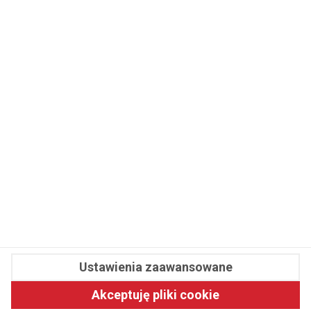
WSPÓŁPRACA
REDAKCJA
PRYWATNOŚĆ
Cookies
Powiadomienia
Newsletter
Fit.pl © 2026 Wszystkie prawa zastrzeżone.
Ustawienia zaawansowane
Pawelec.info
Akceptuję pliki cookie