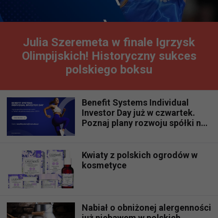
Julia Szeremeta w finale Igrzysk
Olimpijskich! Historyczny sukces
polskiego boksu
Benefit Systems Individual
Investor Day już w czwartek.
Poznaj plany rozwoju spółki na
rynku polskim i zagranicznym
Kwiaty z polskich ogrodów w
kosmetyce
Nabiał o obniżonej alergenności
już niebawem w polskich