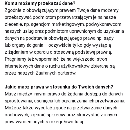
znacie - co w polskim sadzie
Komu możemy przekazać dane?
piszczy
Zgodnie z obowiązującym prawem Twoje dane możemy
przekazywać podmiotom przetwarzającym je na nasze
zlecenie, np. agencjom marketingowym, podwykonawcom
GETAWAY Festival – poznajmy
naszych usług oraz podmiotom uprawnionym do uzyskania
gwiazdy polskiego outdooru
danych na podstawie obowiązującego prawa np. sądy
lub organy ścigania – oczywiście tylko gdy wystąpią
z żądaniem w oparciu o stosowną podstawę prawną.
TÜV Rheinland Polska po raz
Pragniemy też wspomnieć, że na większości stron
pierwszy certyfikował siłownię
internetowych dane o ruchu użytkowników zbierane są
przez naszych Zaufanych parterów.
Jakie masz prawa w stosunku do Twoich danych?
Od mordowni do klubu
Masz między innymi prawo do żądania dostępu do danych,
biznesowo-randkowego, czyli
sprostowania, usunięcia lub ograniczenia ich przetwarzania.
jak zmieniły się polskie siłownie
w XXI wieku?
Możesz także wycofać zgodę na przetwarzanie danych
osobowych, zgłosić sprzeciw oraz skorzystać z innych
Polska na szóstym miejscu w
praw wymienionych szczegółowo tutaj.
Europie pod względem otyłości