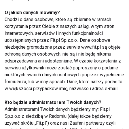
Medicover Polska nowym
właścicielem sieci klubów
O jakich danych mówimy?
fitness Holmes Place w Polsce
Chodzi o dane osobowe, które są zbierane w ramach
korzystania przez Ciebie z naszych usług, w tym stron
internetowych, serwisów i innych funkcjonalności
Len zamiast nasion chia? 5
udostępnianych przez Fit.pl Sp.z.o.o.. Dane osobowe
polskich alternatyw dla
niezbędne gromadzone przez serwis www.fit.pl są objęte
popularnych superfoods
ochroną danych osobowych: nie są i nie będą nikomu
odsprzedawana ani udostępniane. W czasie korzystania z
Dlaczego lecznicza marihuana
serwisu użytkownik może zostać poproszony o podanie
jest potrzebna polskiej
niektórych swoich danych osobowych poprzez wypełnienie
medycynie?
formularza, lub w inny sposób. Dane, które należy podać to
w większości przypadków imię, nazwisko i adres e-mail.
Oświadczenie Polskiej
Kto będzie administratorem Twoich danych?
Federacji Fitness i Federacji
Administratorami Twoich danych będziemy my: Fit.pl
Pracodawców Fitness
Sp.z.o.o z siedzibą w Radomiu (dalej także będziemy
używać skrótu „Fit.pl”) oraz nasi Zaufani partnerzy czyli