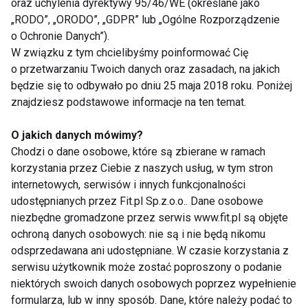
oraz uchylenia dyrektywy 95/46/WE (określane jako
Nie przegap nowości ze
„RODO”, „ORODO”, „GDPR” lub „Ogólne Rozporządzenie
świata FIT!
o Ochronie Danych”).
W związku z tym chcielibyśmy poinformować Cię
o przetwarzaniu Twoich danych oraz zasadach, na jakich
Zapisz się do naszego newslettera
będzie się to odbywało po dniu 25 maja 2018 roku. Poniżej
znajdziesz podstawowe informacje na ten temat.
O jakich danych mówimy?
Wyrażam zgodę na otrzymywanie informacji
Chodzi o dane osobowe, które są zbierane w ramach
handlowej drogą elektroniczną na podany adres e-mail
korzystania przez Ciebie z naszych usług, w tym stron
przez FIT.PL. Więcej informacji znajdziesz w Polityce
internetowych, serwisów i innych funkcjonalności
Prywatności.
udostępnianych przez Fit.pl Sp.z.o.o.. Dane osobowe
niezbędne gromadzone przez serwis www.fit.pl są objęte
ZAPISZ SIĘ
ochroną danych osobowych: nie są i nie będą nikomu
odsprzedawana ani udostępniane. W czasie korzystania z
serwisu użytkownik może zostać poproszony o podanie
niektórych swoich danych osobowych poprzez wypełnienie
formularza, lub w inny sposób. Dane, które należy podać to