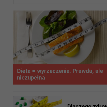
Dieta = wyrzeczenia. Prawda, ale
niezupełna
Dlaczego zdrow