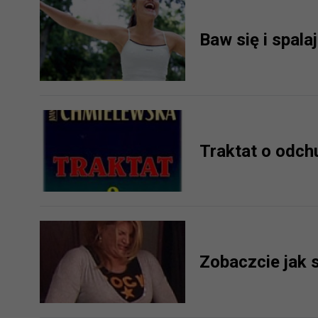
prawną. Pragniemy też wspomnieć
Zaufanych parterów.
Baw się i spalaj
Jakie masz prawa w stosunku 
Masz między innymi prawo do żąd
także wycofać zgodę na przetwar
szczegółowo tutaj.
Jakie są podstawy prawne prz
Traktat o odch
Każde przetwarzanie Twoich dany
Podstawą prawną przetwarzania 
analizowania ich i udoskonalani
(tymi umowami są zazwyczaj regu
prawną dla pomiarów statystyczny
Przetwarzanie Twoich danych w c
Zobaczcie jak 
zgody.