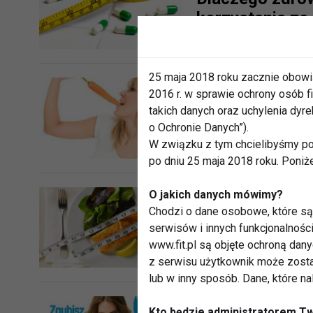
korzystania ze
25 maja 2018 roku zacznie obowi
2016 r. w sprawie ochrony osób
takich danych oraz uchylenia dy
Wilczy głód na 
o Ochronie Danych”).
W związku z tym chcielibyśmy po
po dniu 25 maja 2018 roku. Poniż
O jakich danych mówimy?
Chodzi o dane osobowe, które są 
Dieta = wyrzec
serwisów i innych funkcjonalnośc
www.fit.pl są objęte ochroną dan
z serwisu użytkownik może zosta
lub w inny sposób. Dane, które n
Kto będzie administratorem T