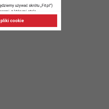
ędziemy używać skrótu „Fit.pl”)
rami, z którymi stale
 naszych stronach, do Twoich
pliki cookie
h zainteresowań oraz do
dużycia,
malnie odpowiadać Twoim
 je na nasze zlecenie,
zyskania danych na podstawie
m w oparciu o stosowną podstawę