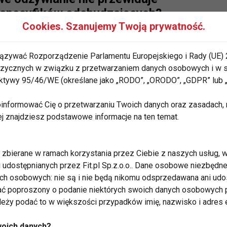
 specyfików odchudzających?
Cookies. Szanujemy Twoją prywatność.
ązywać Rozporządzenie Parlamentu Europejskiego i Rady (UE) 
 fizycznych w związku z przetwarzaniem danych osobowych i w
rektywy 95/46/WE (określane jako „RODO”, „ORODO”, „GDPR” lub
dietę cud
informować Cię o przetwarzaniu Twoich danych oraz zasadach, n
ej znajdziesz podstawowe informacje na ten temat.
zbierane w ramach korzystania przez Ciebie z naszych usług, w
zenia. Prawda, ale niezupełna
i udostępnianych przez Fit.pl Sp.z.o.o.. Dane osobowe niezbęd
ych osobowych: nie są i nie będą nikomu odsprzedawana ani udo
ć poproszony o podanie niektórych swoich danych osobowych p
ależy podać to w większości przypadków imię, nazwisko i adres e
woich danych?